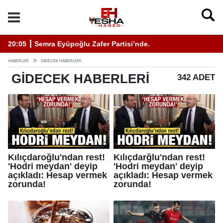
20:05 ┋ Semra Eyüpoğlu Zafer Partisi’nde.
11
HABERLER
GIDECEK HABERLERI
GIDECEK
HABERLERI
342 ADET
Kılıçdaroğlu'ndan rest!
Kılıçdarğlu'ndan rest!
'Hodri meydan' deyip
'Hodri meydan' deyip
açıkladı: Hesap vermek
açıkladı: Hesap vermek
zorunda!
zorunda!