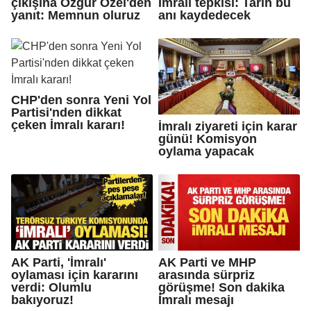
çıkışına Özgür Özel'den
İmralı tepkisi: Tarih bu
yanıt: Memnun oluruz
anı kaydedecek
CHP'den sonra Yeni Yol
Partisi'nden dikkat
çeken İmralı kararı!
İmralı ziyareti için karar
günü! Komisyon
oylama yapacak
AK Parti, 'İmralı'
AK Parti ve MHP
oylaması için kararını
arasında sürpriz
verdi: Olumlu
görüşme! Son dakika
bakıyoruz!
İmralı mesajı