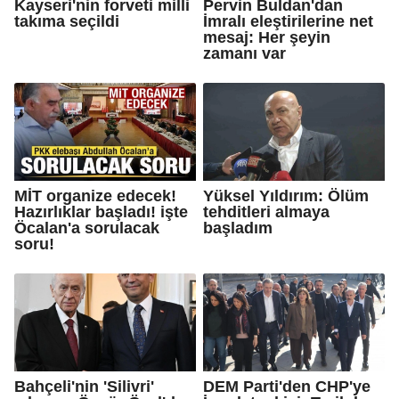
Kayseri'nin forveti milli
Pervin Buldan'dan
takıma seçildi
İmralı eleştirilerine net
mesaj: Her şeyin
zamanı var
MİT organize edecek!
Yüksel Yıldırım: Ölüm
Hazırlıklar başladı! işte
tehditleri almaya
Öcalan'a sorulacak
başladım
soru!
Bahçeli'nin 'Silivri'
DEM Parti'den CHP'ye