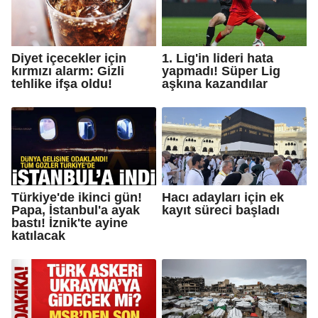
Diyet içecekler için
1. Lig'in lideri hata
kırmızı alarm: Gizli
yapmadı! Süper Lig
tehlike ifşa oldu!
aşkına kazandılar
Türkiye'de ikinci gün!
Hacı adayları için ek
Papa, İstanbul'a ayak
kayıt süreci başladı
bastı! İznik'te ayine
katılacak