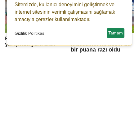
Sitemizde, kullanıcı deneyimini geliştirmek ve
internet sitesinin verimli çalışmasını sağlamak
amacıyla çerezler kullanılmaktadır.
Tamam
Gizlilik Politikası
Bodrum FK, zirve
Alt sıralarda kritik
yarışında yara aldı!
mücadele: İki takım da
bir puana razı oldu
IBAN mağdurlarına
Emanet kasası
uzlaşma yolu
soygunu... Şüphelinin
ifadesi ortaya çıktı:
Depoda bir ben varım,
bir o var!