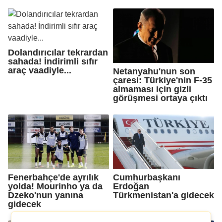
Dolandırıcılar tekrardan
sahada! İndirimli sıfır
araç vaadiyle...
Netanyahu'nun son
çaresi: Türkiye'nin F-35
almaması için gizli
görüşmesi ortaya çıktı
Fenerbahçe'de ayrılık
Cumhurbaşkanı
yolda! Mourinho ya da
Erdoğan
Dzeko'nun yanına
Türkmenistan'a gidecek
gidecek