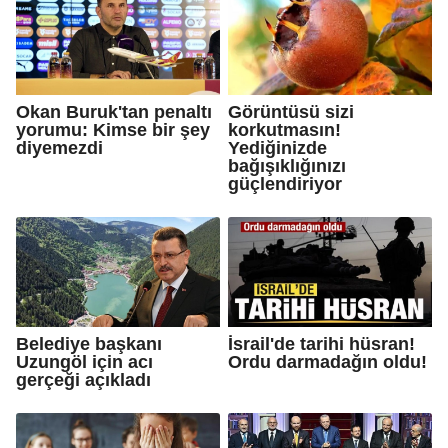
Okan Buruk'tan penaltı
Görüntüsü sizi
yorumu: Kimse bir şey
korkutmasın!
diyemezdi
Yediğinizde
bağışıklığınızı
güçlendiriyor
Belediye başkanı
İsrail'de tarihi hüsran!
Uzungöl için acı
Ordu darmadağın oldu!
gerçeği açıkladı