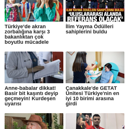
Türkiye’de akran
İlim Yayma Ödülleri
zorbalığına karşı 3
sahiplerini buldu
bakanlıktan çok
boyutlu mücadele
Anne-babalar dikkat!
Çanakkale'de GETAT
Basir bit kaşıntı deyip
Ünitesi Türkiye'nin en
geçmeyin! Kurdeşen
iyi 10 birimi arasına
uyarısı
girdi