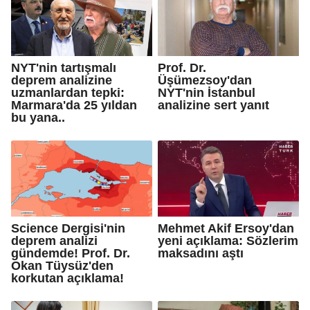
NYT'nin tartışmalı
Prof. Dr.
deprem analizine
Üşümezsoy'dan
uzmanlardan tepki:
NYT'nin İstanbul
Marmara'da 25 yıldan
analizine sert yanıt
bu yana..
Science Dergisi'nin
Mehmet Akif Ersoy'dan
deprem analizi
yeni açıklama: Sözlerim
gündemde! Prof. Dr.
maksadını aştı
Okan Tüysüz'den
korkutan açıklama!