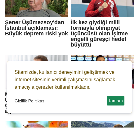
Şener Üşümezsoy'dan
İlk kez giydiği milli
İstanbul açıklaması:
formayla olimpiyat
Büyük deprem riski yok
üçüncüsü olan işitme
engelli güreşçi hedef
büyüttü
Sitemizde, kullanıcı deneyimini geliştirmek ve
internet sitesinin verimli çalışmasını sağlamak
amacıyla çerezler kullanılmaktadır.
Masum mu, tehlike mi?
Okan Buruk'tan penaltı
Uzmanlar uyardı:
yorumu: Kimse bir şey
Tamam
Gizlilik Politikası
Çocuklarda karın
diyemezdi
ağrısına dikkat!