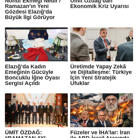
Nohut Ekmeği Nedir?
Ümit Özdağ’dan
Ramazan’ın Yeni
Ekonomik Kriz Uyarısı
Gözdesi Elazığ’da
Büyük İlgi Görüyor
Elazığ’da Kadın
Üretimde Yapay Zekâ
Emeğinin Gücüyle
ve Dijitalleşme: Türkiye
Boncuklu İğne Oyası
İçin Yeni Stratejik
Sergisi Açıldı
Ufuklar
ÜMİT ÖZDAĞ:
Füzeler ve İHA’lar: İran
“RAMAZAN AYI
ile ABD-İsrail Arasında