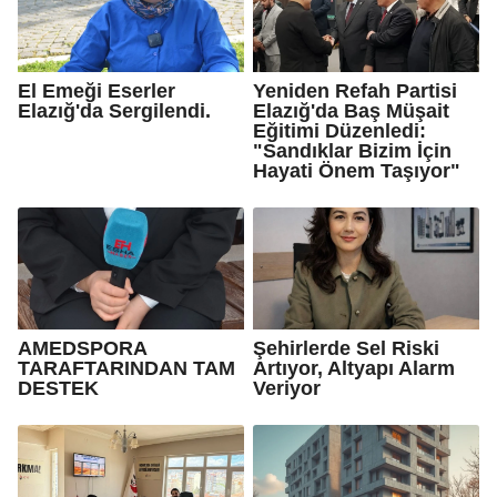
El Emeği Eserler
Yeniden Refah Partisi
Elazığ'da Sergilendi.
Elazığ'da Baş Müşait
Eğitimi Düzenledi:
"Sandıklar Bizim İçin
Hayati Önem Taşıyor"
AMEDSPORA
Şehirlerde Sel Riski
TARAFTARINDAN TAM
Artıyor, Altyapı Alarm
DESTEK
Veriyor