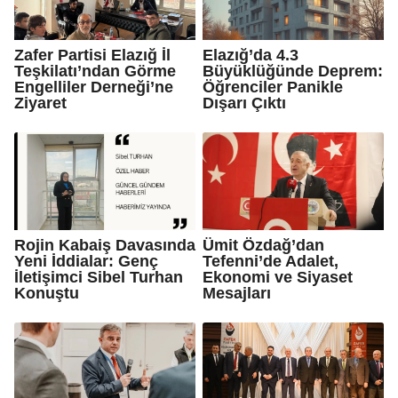
Zafer Partisi Elazığ İl
Elazığ’da 4.3
Teşkilatı’ndan Görme
Büyüklüğünde Deprem:
Engelliler Derneği’ne
Öğrenciler Panikle
Ziyaret
Dışarı Çıktı
Rojin Kabaiş Davasında
Ümit Özdağ’dan
Yeni İddialar: Genç
Tefenni’de Adalet,
İletişimci Sibel Turhan
Ekonomi ve Siyaset
Konuştu
Mesajları