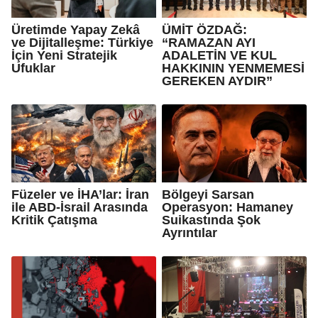
Üretimde Yapay Zekâ
ÜMİT ÖZDAĞ:
ve Dijitalleşme: Türkiye
“RAMAZAN AYI
İçin Yeni Stratejik
ADALETİN VE KUL
Ufuklar
HAKKININ YENMEMESİ
GEREKEN AYDIR”
Füzeler ve İHA’lar: İran
Bölgeyi Sarsan
ile ABD-İsrail Arasında
Operasyon: Hamaney
Kritik Çatışma
Suikastında Şok
Ayrıntılar