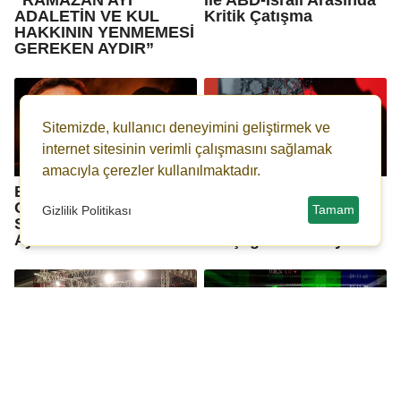
ADALETİN VE KUL
Kritik Çatışma
HAKKININ YENMEMESİ
GEREKEN AYDIR”
Sitemizde, kullanıcı deneyimini geliştirmek ve
internet sitesinin verimli çalışmasını sağlamak
amacıyla çerezler kullanılmaktadır.
Bölgeyi Sarsan
Dezenformasyonla
Operasyon: Hamaney
Mücadele Merkezi:
Tamam
Gizlilik Politikası
Suikastında Şok
Türkiye-İran İddiası
Ayrıntılar
Gerçeği Yansıtmıyor
Ramazan Etkinlikleri
Milyonlar Merak
Elazığ’da Coşkuyla
Ediyordu: TÜİK Şubat