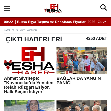
rı 2026: Güvenli Hizmet İçin Bilinmesi Gerekenler
20:05 ┋ Semra Eyüpoğlu Zafer Partisi’nde.
HABERLER
ÇIKTI HABERLERI
ÇIKTI
HABERLERI
4250 ADET
Ahmet Sivritepe:
BAĞLAR'DA YANGIN
"Kovancılar'da Yeniden
PANİĞİ
Refah Rüzgarı Esiyor,
Halk Seçim İstiyor"