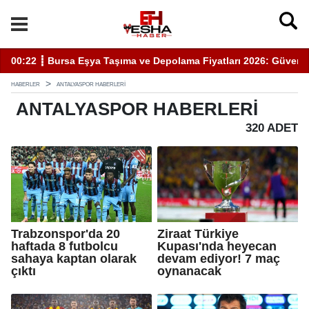
enli Hizmet İçin Bilinmesi Gerekenler
20:05 ┋ Semra Eyüpoğlu Zafer Partisi’nde.
11
HABERLER
ANTALYASPOR HABERLERI
ANTALYASPOR
HABERLERI
320 ADET
Trabzonspor'da 20
Ziraat Türkiye
haftada 8 futbolcu
Kupası'nda heyecan
sahaya kaptan olarak
devam ediyor! 7 maç
çıktı
oynanacak