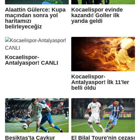
Alaattin Gülerce: Kupa
Kocaelispor evinde
maçından sonra yol
kazandı! Goller ilk
haritamızı
yarıda geldi
belirleyeceğiz
Kocaelispor-
Antalyaspor! CANLI
Kocaelispor-
Antalyaspor! İlk 11'ler
belli oldu
Beşiktaş'ta Çaykur
El Bilal Toure'nin cezası