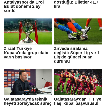
Antalyaspor'da Erol
dostluğu: Biletler 41,7
Bulut dönemi 2 ay
lira
sürdü
Ziraat Türkiye
Zirvede sıralama
Kupası'nda grup etabı
değişti: Süper Lig ve 1.
yarın başlıyor
Lig'de güncel puan
durumu
Galatasaray'da teknik
Galatasaray'dan TFF'ye
heyeti zorlayacak süreç
flaş 'kupa' başvurusu!