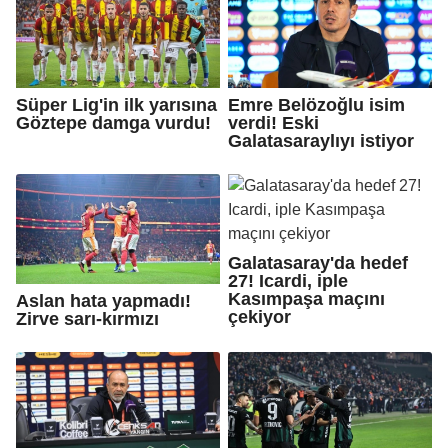
Süper Lig'in ilk yarısına
Emre Belözoğlu isim
Göztepe damga vurdu!
verdi! Eski
Galatasaraylıyı istiyor
Galatasaray'da hedef
27! Icardi, iple
Kasımpaşa maçını
Aslan hata yapmadı!
çekiyor
Zirve sarı-kırmızı