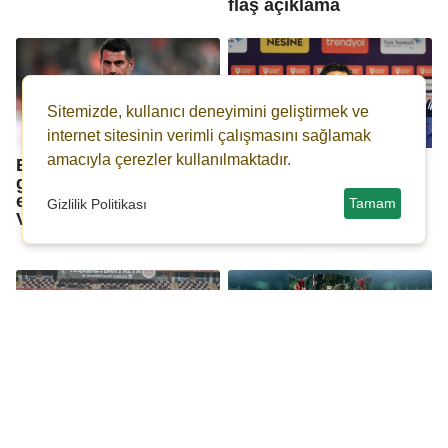
flaş açıklama
Sitemizde, kullanıcı deneyimini geliştirmek ve
internet sitesinin verimli çalışmasını sağlamak
amacıyla çerezler kullanılmaktadır.
Bu sezon 2 hoca
Son dakika: Süper
gönderen Süper Lig
Lig'de ayrılık!
ekibinde tek hedef
Antalyaspor'da Erol
Tamam
Gizlilik Politikası
Volkan Demirel!
Bulut dönemi 2 ay
sürdü
Süper Lig'de iki takımın
Ziraat Türkiye
'depremle' başlayan
Kupası'nda grup etabı
dostluğu: Biletler 41,7
yarın başlıyor