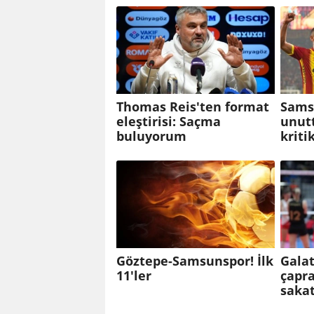
Thomas Reis'ten format
Samsu
eleştirisi: Saçma
unut
buluyorum
kriti
Göztepe-Samsunspor! İlk
Galat
11'ler
çapra
sakat