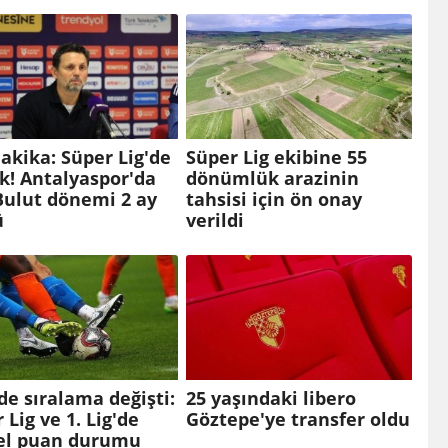
akika: Süper Lig'de
Süper Lig ekibine 55
ık! Antalyaspor'da
dönümlük arazinin
Bulut dönemi 2 ay
tahsisi için ön onay
ü
verildi
de sıralama değişti:
25 yaşındaki libero
 Lig ve 1. Lig'de
Göztepe'ye transfer oldu
el puan durumu