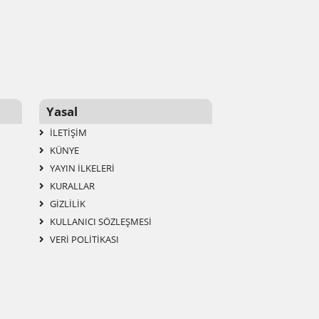
Yasal
İLETIŞIM
KÜNYE
YAYIN İLKELERI
KURALLAR
GIZLILIK
KULLANICI SÖZLEŞMESI
VERI POLITIKASI