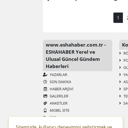
1
www.eshahaber.com.tr -
Ko
ESHAHABER Yerel ve
RÖ
Ulusal Güncel Gündem
PO
Haberleri
G
YAZARLAR
YA
SON DAKIKA
AS
HABER ARŞIVI
SP
GALERİLER
TE
ANKETLER
SA
MOBIL SITE
RSS
SITENE EKLE
Sitemizde, kullanıcı deneyimini geliştirmek ve