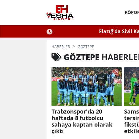
RÖPOR
Eltin'den Hayati Uyarı
Elazığ'da Sivil K
 İlaçlama Ölüm Getirir
HABERLER
GÖZTEPE
GÖZTEPE
HABERLE
Trabzonspor'da 20
Sams
haftada 8 futbolcu
tersi
sahaya kaptan olarak
fikst
çıktı
etkil