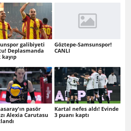
nspor galibiyeti
Göztepe-Samsunspor!
tu! Deplasmanda
CANLI
k kayıp
asaray'ın pasör
Kartal nefes aldı! Evinde
zı Alexia Carutasu
3 puanı kaptı
landı