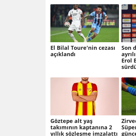
El Bilal Toure'nin cezası
Son d
açıklandı
ayrıl
Erol 
sürd
Göztepe alt yaş
Zirve
takımının kaptanına 2
Süper
yıllık sözleşme imzalattı
günc