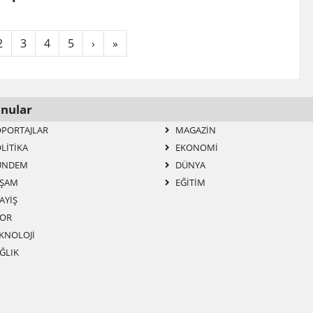
2
3
4
5
›
»
nular
PORTAJLAR
MAGAZIN
LITIKA
EKONOMI
ÜNDEM
DÜNYA
ŞAM
EĞITIM
AYIŞ
OR
KNOLOJI
ĞLIK