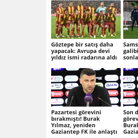
Göztepe bir satış daha
Sams
yapacak: Avrupa devi
galib
yıldız ismi radarına aldı
sonla
Pazartesi görevini
Son d
bırakmıştı! Burak
görev
Yılmaz, yeniden
Bura
Gaziantep FK ile anlaştı
Gazia