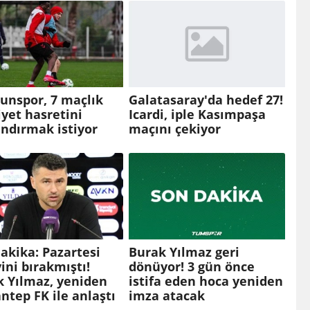
unspor, 7 maçlık
Galatasaray'da hedef 27!
iyet hasretini
Icardi, iple Kasımpaşa
ndırmak istiyor
maçını çekiyor
akika: Pazartesi
Burak Yılmaz geri
ini bırakmıştı!
dönüyor! 3 gün önce
k Yılmaz, yeniden
istifa eden hoca yeniden
ntep FK ile anlaştı
imza atacak