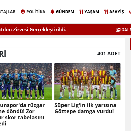
TAJLAR
POLITIKA
GÜNDEM
YAŞAM
ASAYIŞ
atılım Zirvesi Gerçekleştirildi.
"Kadınla
GALE
RI
401 ADET
unspor'da rüzgar
Süper Lig'in ilk yarısına
ne döndü! Zor
Göztepe damga vurdu!
ür skor tabelasını
edi