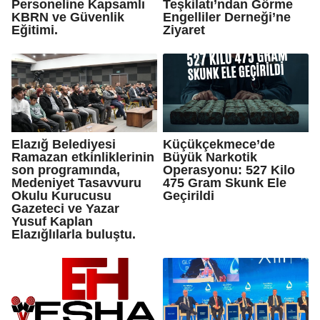
Personeline Kapsamlı
Teşkilatı’ndan Görme
KBRN ve Güvenlik
Engelliler Derneği’ne
Eğitimi.
Ziyaret
Elazığ Belediyesi
Küçükçekmece’de
Ramazan etkinliklerinin
Büyük Narkotik
son programında,
Operasyonu: 527 Kilo
Medeniyet Tasavvuru
475 Gram Skunk Ele
Okulu Kurucusu
Geçirildi
Gazeteci ve Yazar
Yusuf Kaplan
Elazığlılarla buluştu.