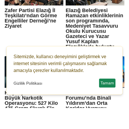
Zafer Partisi Elazığ İl
Elazığ Belediyesi
Teşkilatı’ndan Görme
Ramazan etkinliklerinin
Engelliler Derneği’ne
son programında,
Ziyaret
Medeniyet Tasavvuru
Okulu Kurucusu
Gazeteci ve Yazar
Yusuf Kaplan
Elazığlılarla buluştu.
Sitemizde, kullanıcı deneyimini geliştirmek ve
internet sitesinin verimli çalışmasını sağlamak
amacıyla çerezler kullanılmaktadır.
Tamam
Gizlilik Politikası
Küçükçekmece’de
13. Küresel Bakü
Büyük Narkotik
Forumu’nda Binali
Operasyonu: 527 Kilo
Yıldırım’dan Orta
475 Gram Skunk Ele
Koridor Vurgusu
Geçirildi