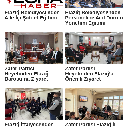
Elazığ Belediyesi'nden
Elazığ Belediyesi’nden
Aile İçi Şiddet Eğitimi.
Personeline Acil Durum
Yönetimi Eğitimi
Zafer Partisi
Zafer Partisi
Heyetinden Elazığ
Heyetinden Elazığ’a
Barosu’na Ziyaret
Önemli Ziyaret
Elazığ İtfaiyesi’nden
Zafer Partisi Elazığ İl