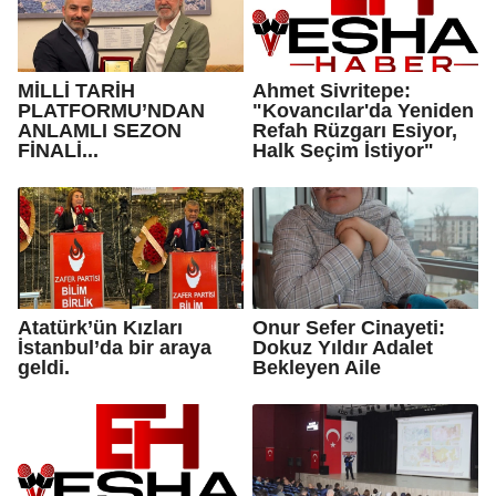
MİLLİ TARİH
Ahmet Sivritepe:
PLATFORMU’NDAN
"Kovancılar'da Yeniden
ANLAMLI SEZON
Refah Rüzgarı Esiyor,
FİNALİ...
Halk Seçim İstiyor"
Atatürk’ün Kızları
Onur Sefer Cinayeti:
İstanbul’da bir araya
Dokuz Yıldır Adalet
geldi.
Bekleyen Aile