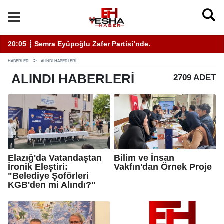
11:19 ┋ ÇEVSADER Eskişehir İl Başkanı Sinem Eltin'den Hayati U
19
HABERLER
ALINDI HABERLERI
ALINDI
HABERLERI
2709 ADET
Elazığ'da Vatandaştan
Bilim ve İnsan
İronik Eleştiri:
Vakfın'dan Örnek Proje
"Belediye Şoförleri
KGB'den mi Alındı?"