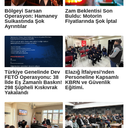
Bölgeyi Sarsan
Zam Beklentisi Son
Operasyon: Hamaney
Buldu: Motorin
Suikastında Şok
Fiyatlarında Şok İptal
Ayrıntılar
Türkiye Genelinde Dev
Elazığ İtfaiyesi’nden
FETÖ Operasyonu: 38
Personeline Kapsamlı
İlde Eş Zamanlı Baskın!
KBRN ve Güvenlik
298 Şüpheli Kıskıvrak
Eğitimi.
Yakalandı