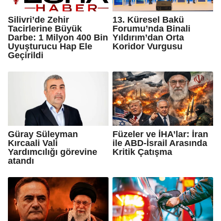
Silivri’de Zehir
13. Küresel Bakü
Tacirlerine Büyük
Forumu’nda Binali
Darbe: 1 Milyon 400 Bin
Yıldırım’dan Orta
Uyuşturucu Hap Ele
Koridor Vurgusu
Geçirildi
Güray Süleyman
Füzeler ve İHA’lar: İran
Kırcaali Vali
ile ABD-İsrail Arasında
Yardımcılığı görevine
Kritik Çatışma
atandı