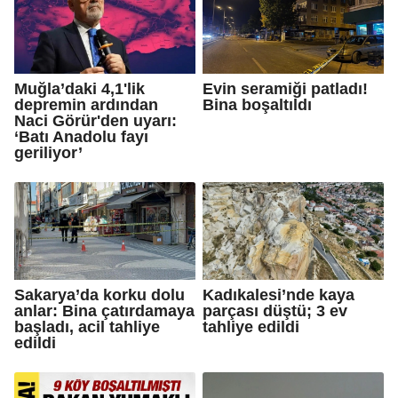
Muğla’daki 4,1'lik
Evin seramiği patladı!
depremin ardından
Bina boşaltıldı
Naci Görür'den uyarı:
‘Batı Anadolu fayı
geriliyor’
Sakarya’da korku dolu
Kadıkalesi’nde kaya
anlar: Bina çatırdamaya
parçası düştü; 3 ev
başladı, acil tahliye
tahliye edildi
edildi