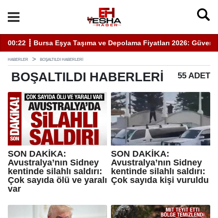
iyatları 2026: Güvenli Hizmet İçin Bilinmesi Gerekenler
20:05 ┋ Semra Eyüpoğlu Zafer Partisi’nde.
HABERLER
BOŞALTILDI HABERLERI
BOŞALTILDI
HABERLERI
55 ADET
SON DAKİKA:
SON DAKİKA:
Avustralya’nın Sidney
Avustralya’nın Sidney
kentinde silahlı saldırı:
kentinde silahlı saldırı:
Çok sayıda ölü ve yaralı
Çok sayıda kişi vuruldu
var