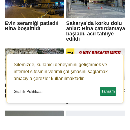
Evin seramiği patladı!
Sakarya’da korku dolu
Bina boşaltıldı
anlar: Bina çatırdamaya
başladı, acil tahliye
edildi
Sitemizde, kullanıcı deneyimini geliştirmek ve
internet sitesinin verimli çalışmasını sağlamak
amacıyla çerezler kullanılmaktadır.
Kadıkalesi’nde kaya
Bakan Yumaklı
parçası düştü; 3 ev
sevindiren haberi verdi:
Tamam
Gizlilik Politikası
tahliye edildi
Ülkemizde aktif yangın
yok!