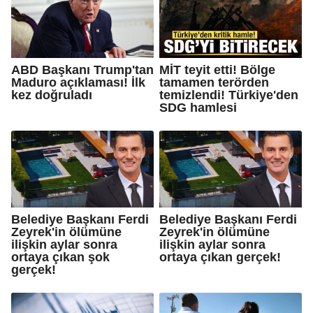
ABD Başkanı Trump'tan
MİT teyit etti! Bölge
Maduro açıklaması! İlk
tamamen terörden
kez doğruladı
temizlendi! Türkiye'den
SDG hamlesi
Belediye Başkanı Ferdi
Belediye Başkanı Ferdi
Zeyrek'in ölümüne
Zeyrek'in ölümüne
ilişkin aylar sonra
ilişkin aylar sonra
ortaya çıkan şok
ortaya çıkan gerçek!
gerçek!