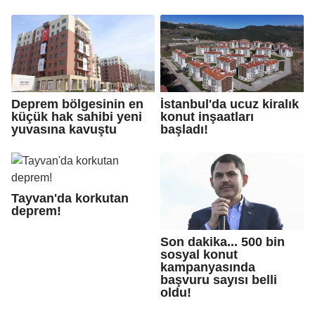
Deprem bölgesinin en
İstanbul'da ucuz kiralık
küçük hak sahibi yeni
konut inşaatları
yuvasına kavuştu
başladı!
Tayvan'da korkutan
deprem!
Son dakika... 500 bin
sosyal konut
kampanyasında
başvuru sayısı belli
oldu!