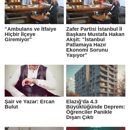
"Ambulans ve İtfaiye
Zafer Partisi İstanbul İl
Hiçbir İlçeye
Başkanı Mustafa Hakan
Giremiyor"
Akşit: "İstanbul
Patlamaya Hazır
Ekonomi Sorunu
Yaşıyor"
Şair ve Yazar: Ercan
Elazığ’da 4.3
Bulut
Büyüklüğünde Deprem:
Öğrenciler Panikle
Dışarı Çıktı