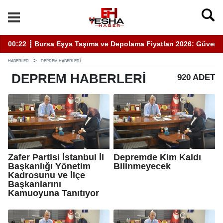
00:22 ┋ Bursa Eşya Taşıma ve Depolama Fiyatları 2026: Güvenli
20
HABERLER
DEPREM HABERLERI
DEPREM
HABERLERI
920 ADET
Zafer Partisi İstanbul İl
Depremde Kim Kaldı
Başkanlığı Yönetim
Bilinmeyecek
Kadrosunu ve İlçe
Başkanlarını
Kamuoyuna Tanıtıyor