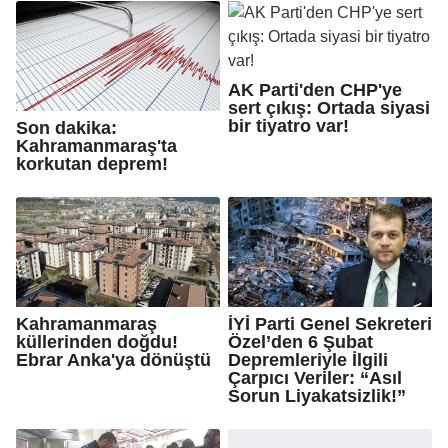
AK Parti'den CHP'ye
sert çıkış: Ortada siyasi
bir tiyatro var!
Son dakika:
Kahramanmaraş'ta
korkutan deprem!
Kahramanmaraş
İYİ Parti Genel Sekreteri
küllerinden doğdu!
Özel’den 6 Şubat
Ebrar Anka'ya dönüştü
Depremleriyle İlgili
Çarpıcı Veriler: “Asıl
Sorun Liyakatsizlik!”