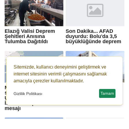
Elazığ Valisi Deprem
Son Dakika... AFAD
Şehitleri Anısına
duyurdu: Bolu'da 3,5
Tulumba Dağıtıldı
büyüklüğünde deprem
Sitemizde, kullanıcı deneyimini geliştirmek ve
internet sitesinin verimli çalışmasını sağlamak
amacıyla çerezler kullanılmaktadır.
Marmara depremi
Deprem bölgesinin en
senaryosu değişti!
küçük hak sahibi yeni
Tamam
Gizlilik Politikası
Uzman isimden
yuvasına kavuştu
İstanbul depremi
mesajı