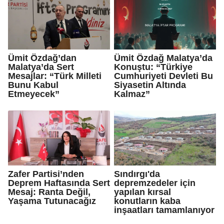
Ümit Özdağ’dan
Ümit Özdağ Malatya’da
Malatya’da Sert
Konuştu: “Türkiye
Mesajlar: “Türk Milleti
Cumhuriyeti Devleti Bu
Bunu Kabul
Siyasetin Altında
Etmeyecek”
Kalmaz”
Zafer Partisi’nden
Sındırgı'da
Deprem Haftasında Sert
depremzedeler için
Mesaj: Ranta Değil,
yapılan kırsal
Yaşama Tutunacağız
konutların kaba
inşaatları tamamlanıyor