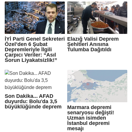
İYİ Parti Genel Sekreteri
Elazığ Valisi Deprem
Özel’den 6 Şubat
Şehitleri Anısına
Depremleriyle İlgili
Tulumba Dağıtıldı
Çarpıcı Veriler: “Asıl
Sorun Liyakatsizlik!”
Son Dakika... AFAD
duyurdu: Bolu'da 3,5
büyüklüğünde deprem
Marmara depremi
senaryosu değişti!
Uzman isimden
İstanbul depremi
mesajı