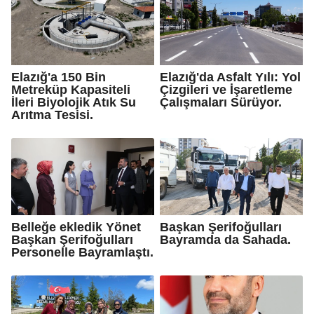
Elazığ'a 150 Bin
Elazığ'da Asfalt Yılı: Yol
Metreküp Kapasiteli
Çizgileri ve İşaretleme
İleri Biyolojik Atık Su
Çalışmaları Sürüyor.
Arıtma Tesisi.
Belleğe ekledik Yönet
Başkan Şerifoğulları
Başkan Şerifoğulları
Bayramda da Sahada.
Personelle Bayramlaştı.