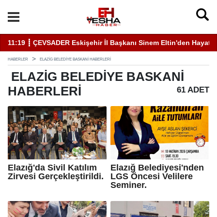
11:19 ┋ ÇEVSADER Eskişehir İl Başkanı Sinem Eltin'den Hayati U
19
HABERLER
ELAZIG BELEDIYE BASKANI HABERLERI
ELAZIG BELEDIYE BASKANI
HABERLERI
61 ADET
Elazığ'da Sivil Katılım
Elazığ Belediyesi'nden
Zirvesi Gerçekleştirildi.
LGS Öncesi Velilere
Seminer.