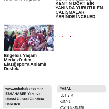
KENTİN DÖRT BİR
YANINDA YÜRÜTÜLEN
ÇALIŞMALARI
YERİNDE İNCELEDİ
Engelsiz Yaşam
Merkezi'nden
Elazığspor'a Anlamlı
Destek.
www.eshahaber.com.tr -
YASAL
ESHAHABER Yerel ve
İLETIŞIM
Ulusal Güncel Gündem
KÜNYE
Haberleri
YAYIN İLKELERI