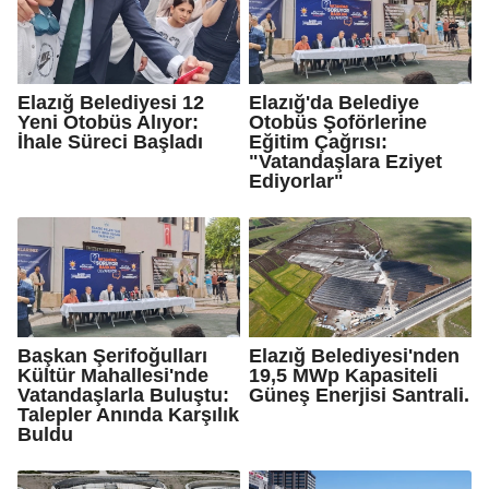
Elazığ Belediyesi 12
Elazığ'da Belediye
Yeni Otobüs Alıyor:
Otobüs Şoförlerine
İhale Süreci Başladı
Eğitim Çağrısı:
"Vatandaşlara Eziyet
Ediyorlar"
Başkan Şerifoğulları
Elazığ Belediyesi'nden
Kültür Mahallesi'nde
19,5 MWp Kapasiteli
Vatandaşlarla Buluştu:
Güneş Enerjisi Santrali.
Talepler Anında Karşılık
Buldu