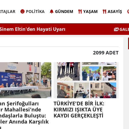
TAJLAR
POLITIKA
GÜNDEM
YAŞAM
ASAYIŞ
atılım Zirvesi Gerçekleştirildi.
"Kadınla
GALE
2099 ADET
n Şerifoğulları
TÜRKİYE'DE BİR İLK:
r Mahallesi'nde
KIRMIZI IŞIKTA ÜYE
daşlarla Buluştu:
KAYDI GERÇEKLEŞTİ
ler Anında Karşılık
u