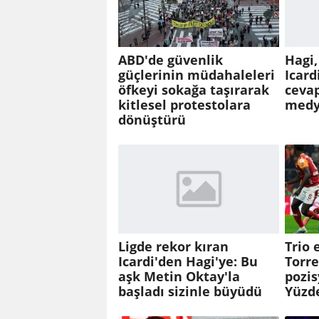
ABD'de güvenlik
Hagi,
güçlerinin müdahaleleri
Icar
öfkeyi sokağa taşırarak
cevap
kitlesel protestolara
medya
dönüştürü
Ligde rekor kıran
Trio 
Icardi'den Hagi'ye: Bu
Torre
aşk Metin Oktay'la
pozi
başladı sizinle büyüdü
Yüzde