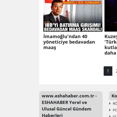
İmamoğlu'ndan 40
Kuze
yöneticiye bedavadan
'Türk
maaş
kutla
daha 
1
www.eshahaber.com.tr -
Ko
ESHAHABER Yerel ve
RÖ
Ulusal Güncel Gündem
PO
Haberleri
G