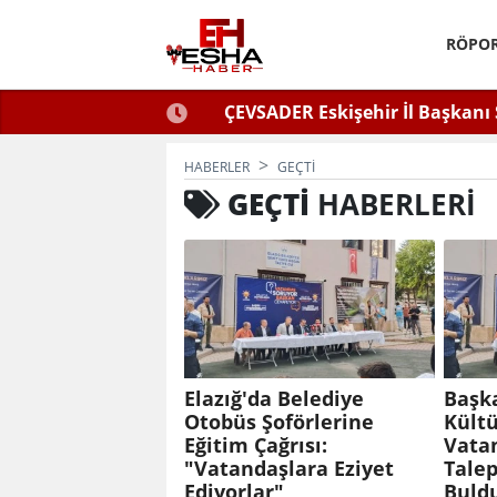
RÖPOR
Eltin'den Hayati Uyarı
Elazığ'da Sivil K
 İlaçlama Ölüm Getirir
HABERLER
GEÇTI
GEÇTI
HABERLERI
Elazığ'da Belediye
Başka
Otobüs Şoförlerine
Kültü
Eğitim Çağrısı:
Vatan
"Vatandaşlara Eziyet
Talep
Ediyorlar"
Buld