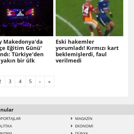
y Makedonya'da
Eski hakemler
çe Eğitim Günü'
yorumladı! Kırmızı kart
ndı: Türkiye'den
beklemişlerdi, faul
yakın bir ülk
verilmedi
2
3
4
5
›
»
nular
PORTAJLAR
MAGAZIN
LITIKA
EKONOMI
ÜNDEM
DÜNYA