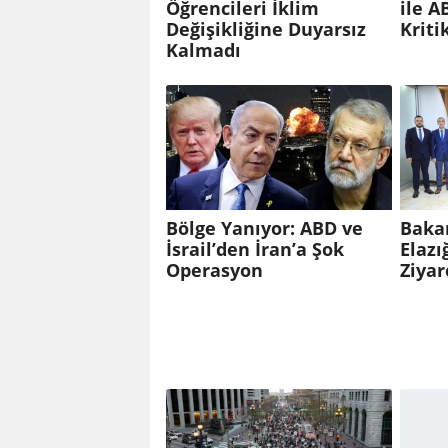
Öğrencileri İklim
ile A
Değişikliğine Duyarsız
Kriti
Kalmadı
Bölge Yanıyor: ABD ve
Baka
İsrail’den İran’a Şok
Elazı
Operasyon
Ziyar