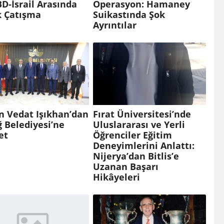
BD-İsrail Arasında
Operasyon: Hamaney
k Çatışma
Suikastında Şok
Ayrıntılar
n Vedat Işıkhan’dan
Fırat Üniversitesi’nde
ğ Belediyesi’ne
Uluslararası ve Yerli
et
Öğrenciler Eğitim
Deneyimlerini Anlattı:
Nijerya’dan Bitlis’e
Uzanan Başarı
Hikâyeleri