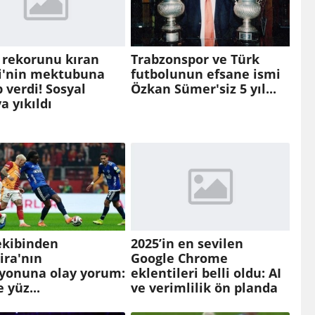
 rekorunu kıran
Trabzonspor ve Türk
di'nin mektubuna
futbolunun efsane ismi
 verdi! Sosyal
Özkan Sümer'siz 5 yıl...
 yıkıldı
ekibinden
2025’in en sevilen
ira'nın
Google Chrome
syonuna olay yorum:
eklentileri belli oldu: AI
 yüz...
ve verimlilik ön planda