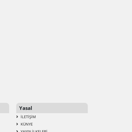
Yasal
İLETIŞIM
KÜNYE
YAYIN İLKELERI