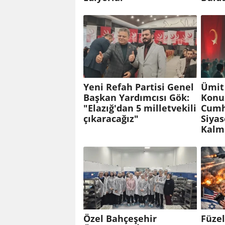
Yeni Refah Partisi Genel
Ümit
Başkan Yardımcısı Gök:
Konuş
"Elazığ'dan 5 milletvekili
Cumh
çıkaracağız"
Siyas
Kalm
Özel Bahçeşehir
Füzel