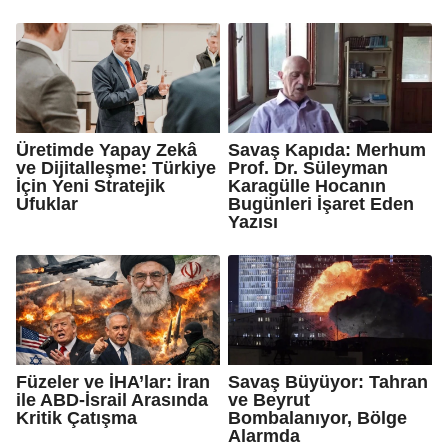
Üretimde Yapay Zekâ
Savaş Kapıda: Merhum
ve Dijitalleşme: Türkiye
Prof. Dr. Süleyman
İçin Yeni Stratejik
Karagülle Hocanın
Ufuklar
Bugünleri İşaret Eden
Yazısı
Füzeler ve İHA’lar: İran
Savaş Büyüyor: Tahran
ile ABD-İsrail Arasında
ve Beyrut
Kritik Çatışma
Bombalanıyor, Bölge
Alarmda