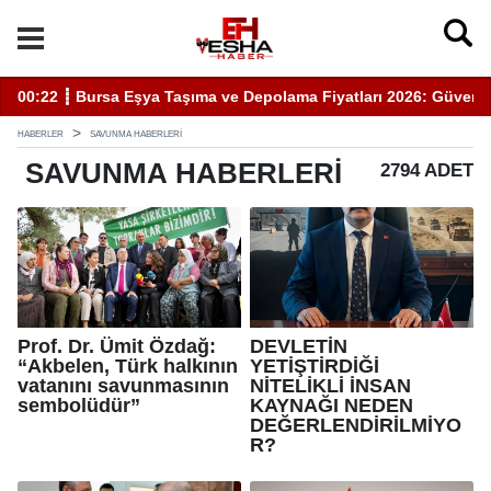
rı 2026: Güvenli Hizmet İçin Bilinmesi Gerekenler
20:05 ┋ Semra Eyüpoğlu Zafer Partisi’nde.
HABERLER
SAVUNMA HABERLERI
SAVUNMA
HABERLERI
2794 ADET
Prof. Dr. Ümit Özdağ:
DEVLETİN
“Akbelen, Türk halkının
YETİŞTİRDİĞİ
vatanını savunmasının
NİTELİKLİ İNSAN
sembolüdür”
KAYNAĞI NEDEN
DEĞERLENDİRİLMİYO
R?