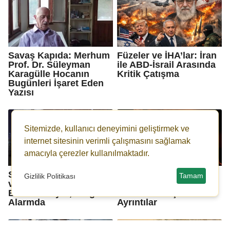
Savaş Kapıda: Merhum
Füzeler ve İHA’lar: İran
Prof. Dr. Süleyman
ile ABD-İsrail Arasında
Karagülle Hocanın
Kritik Çatışma
Bugünleri İşaret Eden
Yazısı
Sitemizde, kullanıcı deneyimini geliştirmek ve
internet sitesinin verimli çalışmasını sağlamak
amacıyla çerezler kullanılmaktadır.
Savaş Büyüyor: Tahran
Bölgeyi Sarsan
Tamam
Gizlilik Politikası
ve Beyrut
Operasyon: Hamaney
Bombalanıyor, Bölge
Suikastında Şok
Alarmda
Ayrıntılar