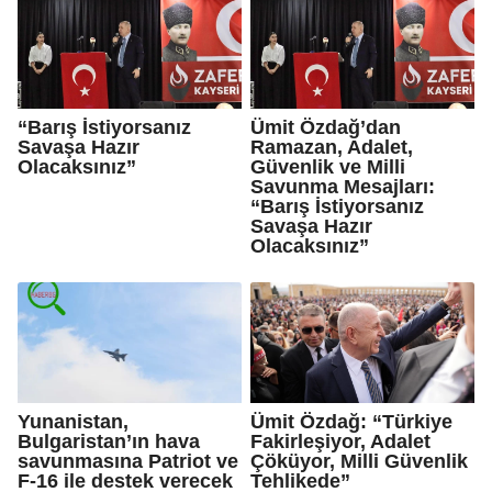
“Barış İstiyorsanız
Ümit Özdağ’dan
Savaşa Hazır
Ramazan, Adalet,
Olacaksınız”
Güvenlik ve Milli
Savunma Mesajları:
“Barış İstiyorsanız
Savaşa Hazır
Olacaksınız”
Yunanistan,
Ümit Özdağ: “Türkiye
Bulgaristan’ın hava
Fakirleşiyor, Adalet
savunmasına Patriot ve
Çöküyor, Milli Güvenlik
F-16 ile destek verecek
Tehlikede”