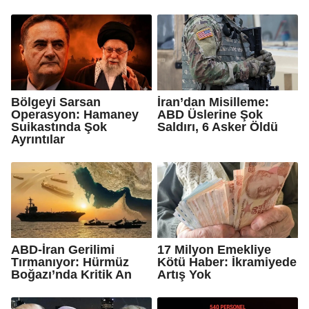
Bölgeyi Sarsan
İran’dan Misilleme:
Operasyon: Hamaney
ABD Üslerine Şok
Suikastında Şok
Saldırı, 6 Asker Öldü
Ayrıntılar
ABD-İran Gerilimi
17 Milyon Emekliye
Tırmanıyor: Hürmüz
Kötü Haber: İkramiyede
Boğazı’nda Kritik An
Artış Yok