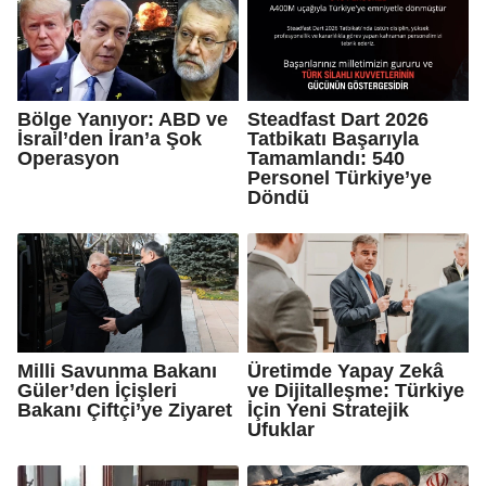
Bölge Yanıyor: ABD ve
Steadfast Dart 2026
İsrail’den İran’a Şok
Tatbikatı Başarıyla
Operasyon
Tamamlandı: 540
Personel Türkiye’ye
Döndü
Milli Savunma Bakanı
Üretimde Yapay Zekâ
Güler’den İçişleri
ve Dijitalleşme: Türkiye
Bakanı Çiftçi’ye Ziyaret
İçin Yeni Stratejik
Ufuklar