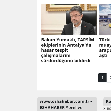
Bakan Yumaklı, TARSİM
Türki
ekiplerinin Antalya'da
muay
hasar tespit
araç 
çalışmalarını
aştı
sürdürdüğünü bildirdi
1
www.eshahaber.com.tr -
Ko
ESHAHABER Yerel ve
RÖ