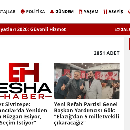
TAJLAR
POLITIKA
GÜNDEM
YAŞAM
ASAYIŞ
 Eyüpoğlu Zafer Partisi’nde.
ÇEVSADER Eskişehir İl B
GALE
Kulaktan Do
2851 ADET
 Sivritepe:
Yeni Refah Partisi Genel
ncılar'da Yeniden
Başkan Yardımcısı Gök:
 Rüzgarı Esiyor,
"Elazığ'dan 5 milletvekili
Seçim İstiyor"
çıkaracağız"