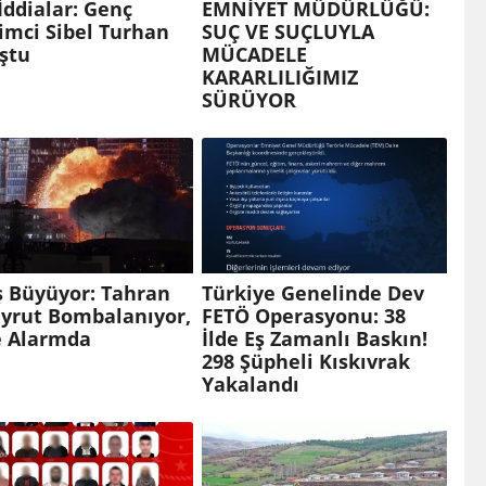
İddialar: Genç
EMNİYET MÜDÜRLÜĞÜ:
şimci Sibel Turhan
SUÇ VE SUÇLUYLA
ştu
MÜCADELE
KARARLILIĞIMIZ
SÜRÜYOR
ş Büyüyor: Tahran
Türkiye Genelinde Dev
eyrut Bombalanıyor,
FETÖ Operasyonu: 38
e Alarmda
İlde Eş Zamanlı Baskın!
298 Şüpheli Kıskıvrak
Yakalandı