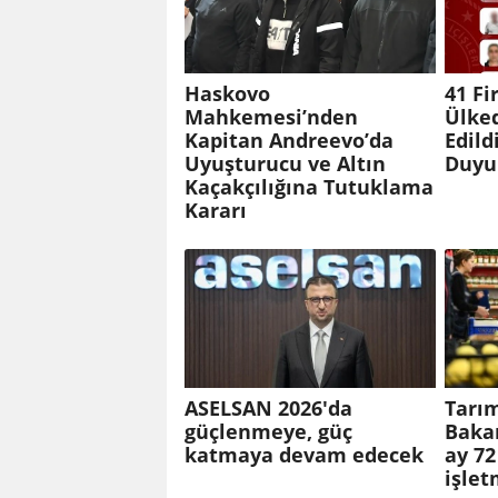
Haskovo
41 Fi
Mahkemesi’nden
Ülked
Kapitan Andreevo’da
Edild
Uyuşturucu ve Altın
Duyu
Kaçakçılığına Tutuklama
Kararı
ASELSAN 2026'da
Tarı
güçlenmeye, güç
Bakan
katmaya devam edecek
ay 72
işlet