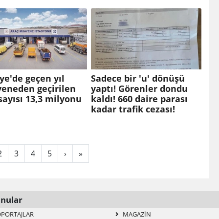
ye'de geçen yıl
Sadece bir 'u' dönüşü
eneden geçirilen
yaptı! Görenler dondu
sayısı 13,3 milyonu
kaldı! 660 daire parası
kadar trafik cezası!
2
3
4
5
›
»
nular
PORTAJLAR
MAGAZIN