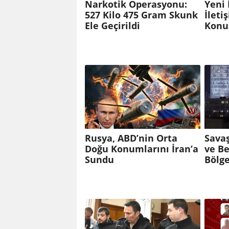
Narkotik Operasyonu:
Yeni 
527 Kilo 475 Gram Skunk
İleti
Ele Geçirildi
Konu
Rusya, ABD’nin Orta
Sava
Doğu Konumlarını İran’a
ve B
Sundu
Bölg