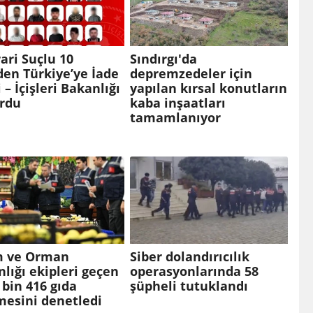
rari Suçlu 10
Sındırgı'da
en Türkiye’ye İade
depremzedeler için
i – İçişleri Bakanlığı
yapılan kırsal konutların
rdu
kaba inşaatları
tamamlanıyor
m ve Orman
Siber dolandırıcılık
lığı ekipleri geçen
operasyonlarında 58
 bin 416 gıda
şüpheli tutuklandı
mesini denetledi