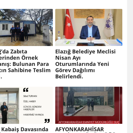
ğ’da Zabıta
Elazığ Belediye Meclisi
lerinden Örnek
Nisan Ayı
anış: Bulunan Para
Oturumlarında Yeni
tın Sahibine Teslim
Görev Dağılımı
.
Belirlendi.
 Kabaiş Davasında
AFYONKARAHİSAR