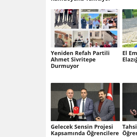
Yeniden Refah Partili
El Em
Ahmet Sivritepe
Elazı
Durmuyor
Gelecek Sensin Projesi
Tahs
Kapsamında Öğrencilere
Öğren