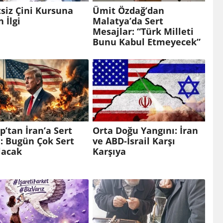
siz Çini Kursuna
Ümit Özdağ’dan
 İlgi
Malatya’da Sert
Mesajlar: “Türk Milleti
Bunu Kabul Etmeyecek”
’tan İran’a Sert
Orta Doğu Yangını: İran
: Bugün Çok Sert
ve ABD-İsrail Karşı
lacak
Karşıya