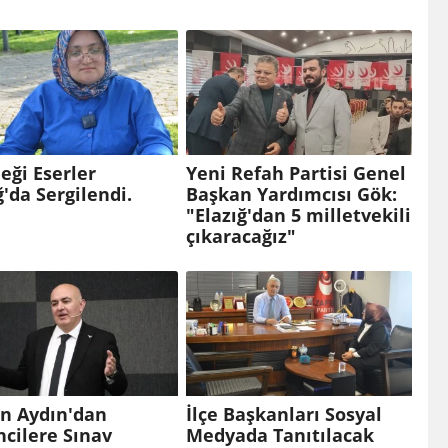
eği Eserler
Yeni Refah Partisi Genel
ğ'da Sergilendi.
Başkan Yardımcısı Gök:
"Elazığ'dan 5 milletvekili
çıkaracağız"
in Aydın'dan
İlçe Başkanları Sosyal
cilere Sınav
Medyada Tanıtılacak