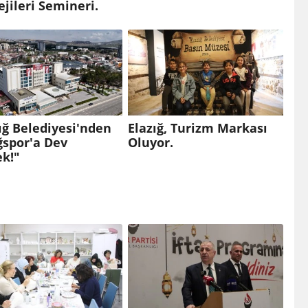
ejileri Semineri.
ığ Belediyesi'nden
Elazığ, Turizm Markası
ğspor'a Dev
Oluyor.
ek!"