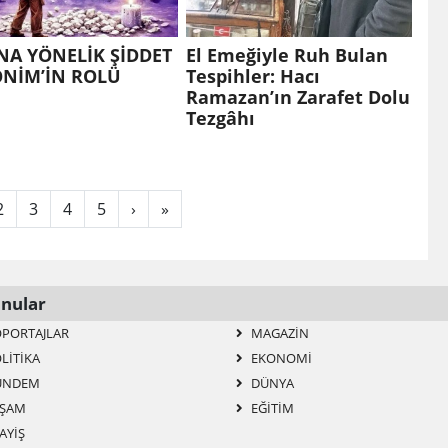
NA YÖNELİK ŞİDDET
El Emeğiyle Ruh Bulan
ÖNİM’İN ROLÜ
Tespihler: Hacı
Ramazan’ın Zarafet Dolu
Tezgâhı
2
3
4
5
›
»
nular
PORTAJLAR
MAGAZIN
LITIKA
EKONOMI
ÜNDEM
DÜNYA
ŞAM
EĞITIM
AYIŞ