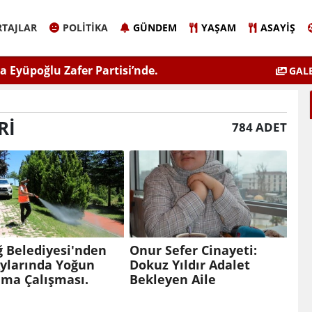
TAJLAR
POLITIKA
GÜNDEM
YAŞAM
ASAYIŞ
Sinem Eltin'den Hayati Uyarı
Elazığ'da 
GALE
lgiyle İlaçlama Ölüm Getirir
RI
784 ADET
ğ Belediyesi'nden
Onur Sefer Cinayeti:
Aylarında Yoğun
Dokuz Yıldır Adalet
ama Çalışması.
Bekleyen Aile