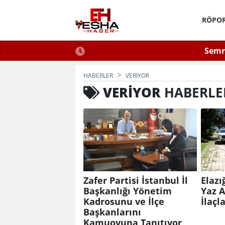
RÖPOR
ğlu Zafer Partisi’nde.
ÇEVSADER Eskişehir İl Başkanı 
Kulaktan Dolma Bi
HABERLER
VERIYOR
VERIYOR
HABERLE
Zafer Partisi İstanbul İl
Elazı
Başkanlığı Yönetim
Yaz 
Kadrosunu ve İlçe
İlaçl
Başkanlarını
Kamuoyuna Tanıtıyor