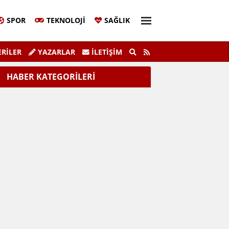
SPOR
TEKNOLOJI
SAĞLIK
Sivil Katılım Zirvesi Gerçekleştirildi.
"K
RİLER
YAZARLAR
İLETIŞIM
HABER KATEGORİLERİ