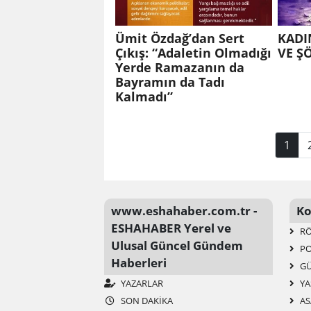
Ümit Özdağ’dan Sert
KADI
Çıkış: “Adaletin Olmadığı
VE Ş
Yerde Ramazanın da
Bayramın da Tadı
Kalmadı”
1
www.eshahaber.com.tr -
Ko
ESHAHABER Yerel ve
RÖ
Ulusal Güncel Gündem
PO
Haberleri
G
YAZARLAR
YA
SON DAKIKA
AS