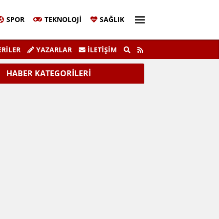
SPOR
TEKNOLOJI
SAĞLIK
lazığ'da Sivil Katılım Zirvesi Gerçekleştirildi.
RİLER
YAZARLAR
İLETIŞIM
HABER KATEGORİLERİ