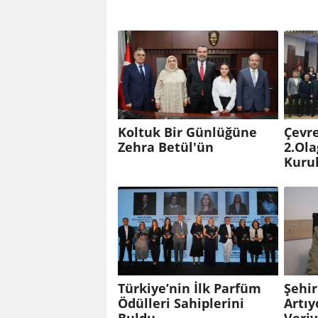
Koltuk Bir Günlüğüne
Çevre
Zehra Betül'ün
2.Ol
Kuru
Türkiye’nin İlk Parfüm
Şehir
Ödülleri Sahiplerini
Artıy