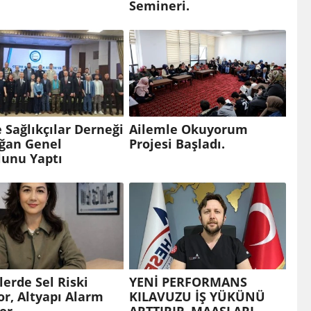
Semineri.
 Sağlıkçılar Derneği
Ailemle Okuyorum
ağan Genel
Projesi Başladı.
lunu Yaptı
lerde Sel Riski
YENİ PERFORMANS
or, Altyapı Alarm
KILAVUZU İŞ YÜKÜNÜ