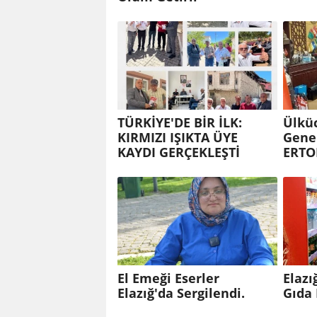
TÜRKİYE'DE BİR İLK:
Ülküc
KIRMIZI IŞIKTA ÜYE
Gene
KAYDI GERÇEKLEŞTİ
ERTO
El Emeği Eserler
Elazı
Elazığ'da Sergilendi.
Gıda