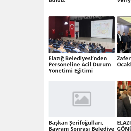
Buldu.
Veriy
Elazığ Belediyesi’nden
Zafer
Personeline Acil Durum
Ocakl
Yönetimi Eğitimi
Başkan Şerifoğulları,
ELAZ
Bayram Sonrası Belediye
GÖNÜ