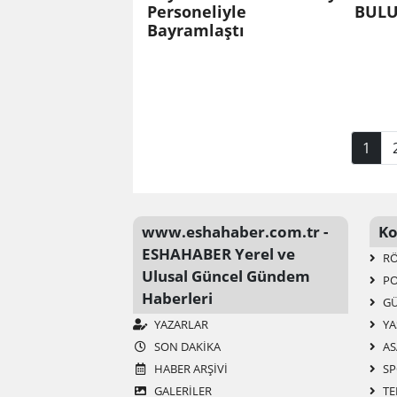
Personeliyle
BULU
Bayramlaştı
1
www.eshahaber.com.tr -
Ko
ESHAHABER Yerel ve
RÖ
Ulusal Güncel Gündem
PO
Haberleri
G
YAZARLAR
YA
SON DAKIKA
AS
HABER ARŞIVI
SP
GALERİLER
TE