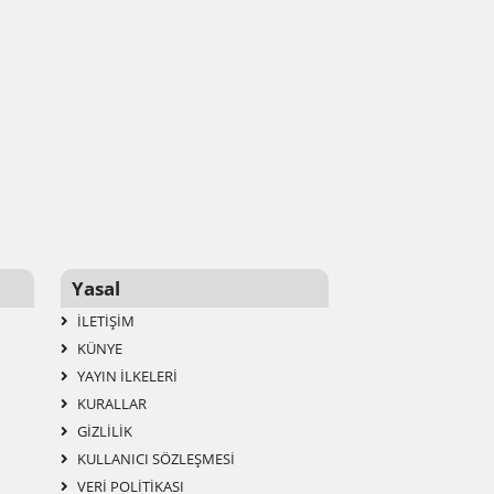
Yasal
İLETIŞIM
KÜNYE
YAYIN İLKELERI
KURALLAR
GIZLILIK
KULLANICI SÖZLEŞMESI
VERI POLITIKASI