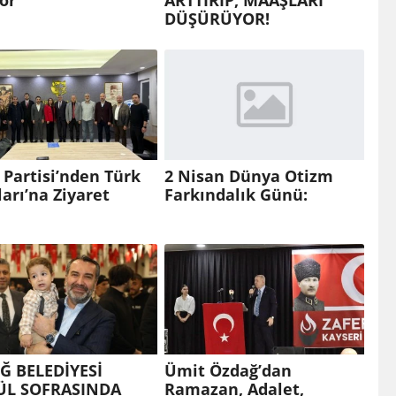
or
ARTTIRIP, MAAŞLARI
DÜŞÜRÜYOR!
 Partisi’nden Türk
2 Nisan Dünya Otizm
arı’na Ziyaret
Farkındalık Günü:
IĞ BELEDİYESİ
Ümit Özdağ’dan
L SOFRASINDA
Ramazan, Adalet,