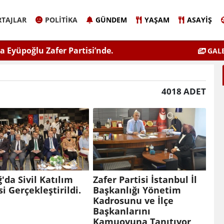
TAJLAR
POLITIKA
GÜNDEM
YAŞAM
ASAYIŞ
Başkanı Sinem Eltin'den Hayati Uyarı
E
GALE
Dolma Bilgiyle İlaçlama Ölüm Getirir
4018 ADET
ğ'da Sivil Katılım
Zafer Partisi İstanbul İl
si Gerçekleştirildi.
Başkanlığı Yönetim
Kadrosunu ve İlçe
Başkanlarını
Kamuoyuna Tanıtıyor