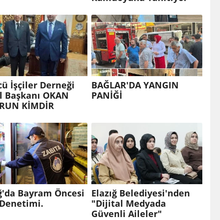
ü İşçiler Derneği
BAĞLAR'DA YANGIN
l Başkanı OKAN
PANİĞİ
RUN KİMDİR
ğ'da Bayram Öncesi
Elazığ Belediyesi'nden
 Denetimi.
"Dijital Medyada
Güvenli Aileler"