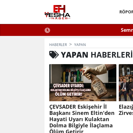
RÖPOR
ra Eyüpoğlu Zafer Partisi’nde.
ÇEVSADER Eskişehir İl 
Kulaktan 
HABERLER
YAPAN
YAPAN
HABERLERI
ÇEVSADER Eskişehir İl
Elazı
Başkanı Sinem Eltin'den
Zirve
Hayati Uyarı Kulaktan
Dolma Bilgiyle İlaçlama
Ölüm Getirir