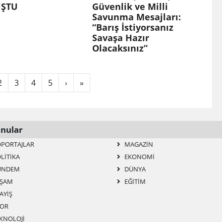
ŞTU
Güvenlik ve Milli
Savunma Mesajları:
“Barış İstiyorsanız
Savaşa Hazır
Olacaksınız”
2
3
4
5
›
»
nular
PORTAJLAR
MAGAZIN
LITIKA
EKONOMI
ÜNDEM
DÜNYA
ŞAM
EĞITIM
AYIŞ
OR
KNOLOJI