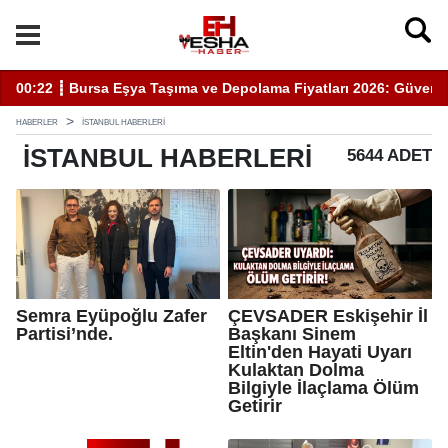
0:22 ┋ Bursa Eşya Taşıma ve Depolama Fiyatları 2026: Güvenli Hizm
20:05 
HABERLER
İSTANBUL HABERLERI
İSTANBUL
HABERLERI
5644 ADET
Semra Eyüpoğlu Zafer
ÇEVSADER Eskişehir İl
Partisi’nde.
Başkanı Sinem
Eltin'den Hayati Uyarı
Kulaktan Dolma
Bilgiyle İlaçlama Ölüm
Getirir