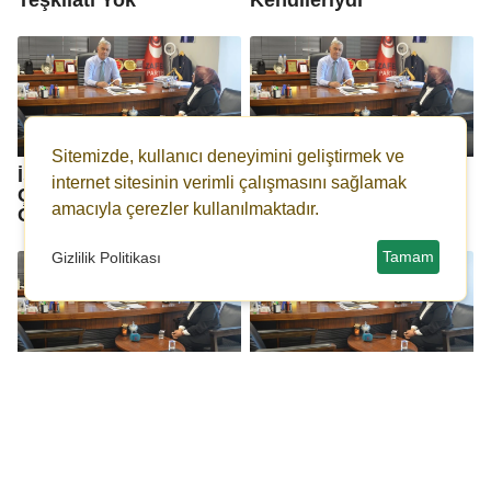
Sitemizde, kullanıcı deneyimini geliştirmek ve
İstanbul'a TBMM'den
İlçe Başkanları Sosyal
internet sitesinin verimli çalışmasını sağlamak
Çıkacak Kararlar
Medyada Tanıtılacak
amacıyla çerezler kullanılmaktadır.
Gerekli
Tamam
Gizlilik Politikası
Çiftçi On Birinci Katta
Üniversitelerin Yüzde
Oturur mu?
60-75'i Kapanmalı