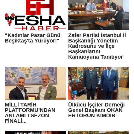
"Kadınlar Pazar Günü
Zafer Partisi İstanbul İl
Beşiktaş'ta Yürüyor!"
Başkanlığı Yönetim
Kadrosunu ve İlçe
Başkanlarını
Kamuoyuna Tanıtıyor
MİLLİ TARİH
Ülkücü İşçiler Derneği
PLATFORMU’NDAN
Genel Başkanı OKAN
ANLAMLI SEZON
ERTORUN KİMDİR
FİNALİ...