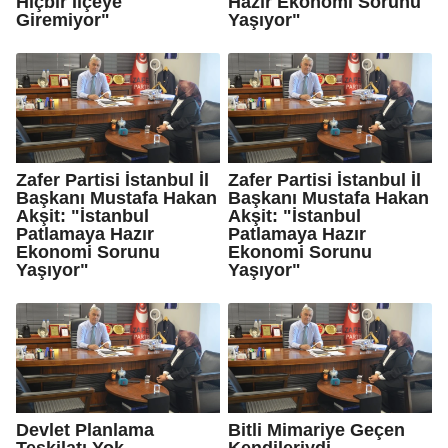
Hiçbir İlçeye
Hazır Ekonomi Sorunu
Giremiyor"
Yaşıyor"
Zafer Partisi İstanbul İl
Zafer Partisi İstanbul İl
Başkanı Mustafa Hakan
Başkanı Mustafa Hakan
Akşit: "İstanbul
Akşit: "İstanbul
Patlamaya Hazır
Patlamaya Hazır
Ekonomi Sorunu
Ekonomi Sorunu
Yaşıyor"
Yaşıyor"
Devlet Planlama
Bitli Mimariye Geçen
Teşkilatı Yok
Kendileriydi