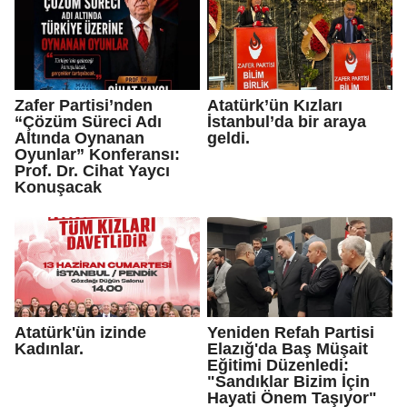
Zafer Partisi’nden
Atatürk’ün Kızları
“Çözüm Süreci Adı
İstanbul’da bir araya
Altında Oynanan
geldi.
Oyunlar” Konferansı:
Prof. Dr. Cihat Yaycı
Konuşacak
Atatürk'ün izinde
Yeniden Refah Partisi
Kadınlar.
Elazığ'da Baş Müşait
Eğitimi Düzenledi:
"Sandıklar Bizim İçin
Hayati Önem Taşıyor"