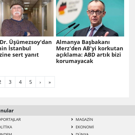
 Dr. Üşümezsoy'dan
Almanya Başbakanı
in İstanbul
Merz'den AB'yi korkutan
zine sert yanıt
açıklama: ABD artık bizi
korumayacak
2
3
4
5
›
»
nular
PORTAJLAR
MAGAZIN
LITIKA
EKONOMI
ÜNDEM
DÜNYA