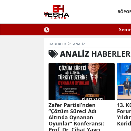
RÖPOR
ğlu Zafer Partisi’nde.
ÇEVSADER Eskişehir İl Başkanı 
Kulaktan Dolma Bi
HABERLER
ANALIZ
ANALIZ
HABERLER
Zafer Partisi’nden
13. K
“Çözüm Süreci Adı
Foru
Altında Oynanan
Yıldı
Oyunlar” Konferansı:
Kori
Prof. Dr. Cihat Yaycı