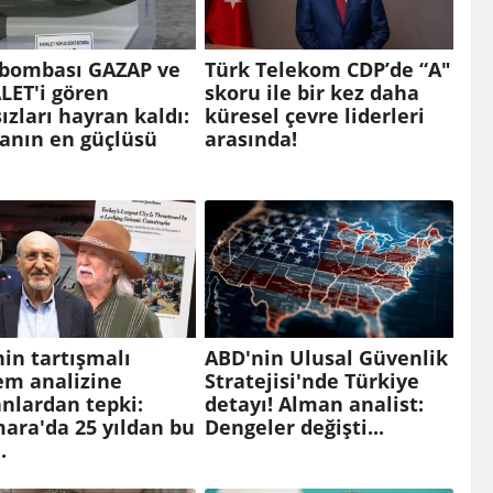
 bombası GAZAP ve
Türk Telekom CDP’de “A"
LET'i gören
skoru ile bir kez daha
ızları hayran kaldı:
küresel çevre liderleri
anın en güçlüsü
arasında!
in tartışmalı
ABD'nin Ulusal Güvenlik
em analizine
Stratejisi'nde Türkiye
nlardan tepki:
detayı! Alman analist:
ara'da 25 yıldan bu
Dengeler değişti...
.