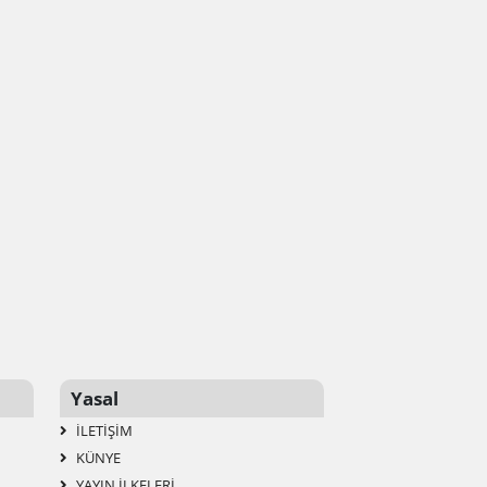
Yasal
İLETIŞIM
KÜNYE
YAYIN İLKELERI