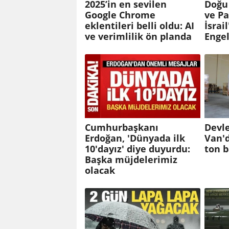
2025’in en sevilen
Doğu
Google Chrome
ve Pa
eklentileri belli oldu: AI
İsrai
ve verimlilik ön planda
Enge
Cumhurbaşkanı
Devle
Erdoğan, 'Dünyada ilk
Van'd
10'dayız' diye duyurdu:
ton b
Başka müjdelerimiz
olacak