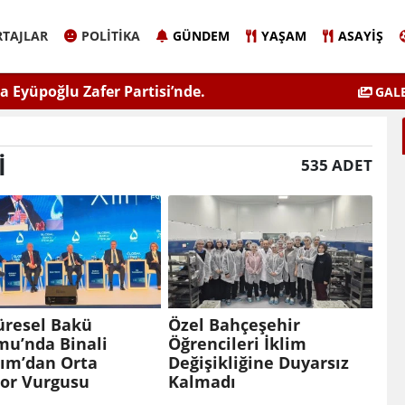
TAJLAR
POLITIKA
GÜNDEM
YAŞAM
ASAYIŞ
Sinem Eltin'den Hayati Uyarı
Elazığ'da 
GALE
lgiyle İlaçlama Ölüm Getirir
I
535 ADET
üresel Bakü
Özel Bahçeşehir
mu’nda Binali
Öğrencileri İklim
rım’dan Orta
Değişikliğine Duyarsız
dor Vurgusu
Kalmadı