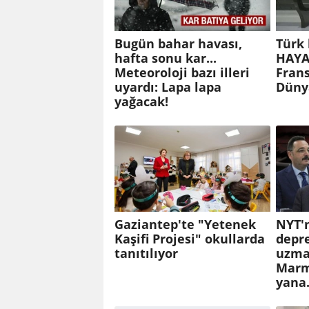
Bugün bahar havası,
Türk
hafta sonu kar...
HAYA
Meteoroloji bazı illeri
Frans
uyardı: Lapa lapa
Düny
yağacak!
Gaziantep'te "Yetenek
NYT'n
Kaşifi Projesi" okullarda
depr
tanıtılıyor
uzma
Marm
yana.