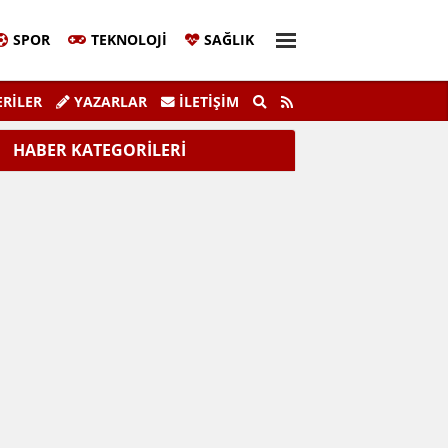
SPOR
TEKNOLOJI
SAĞLIK
Sivil Katılım Zirvesi Gerçekleştirildi.
"K
RİLER
YAZARLAR
İLETIŞIM
HABER KATEGORİLERİ