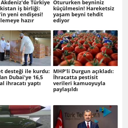
 Akdeniz'de Türkiye
Otururken beyniniz
kistan iş birliği:
küçülmesin! Hareketsiz
l'in yeni endişesi!
yaşam beyni tehdit
llemeye hazır
ediyor
t desteği ile kurdu:
MHP'li Durgun açıkladı:
an Dubai'ye 16,5
İhracatta pestisit
al ihracatı yaptı
verileri kamuoyuyla
paylaşıldı