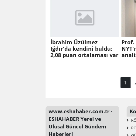
İbrahim Üzülmez
Prof.
Iğdır'da kendini buldu:
NYT'n
2,08 puan ortalaması var
anali
1
www.eshahaber.com.tr -
Ko
ESHAHABER Yerel ve
RÖ
Ulusal Güncel Gündem
PO
Haberleri
G