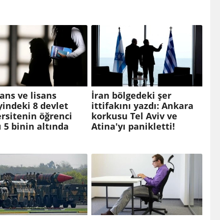
ans ve lisans
İran bölgedeki şer
indeki 8 devlet
ittifakını yazdı: Ankara
rsitenin öğrenci
korkusu Tel Aviv ve
ı 5 binin altında
Atina'yı panikletti!