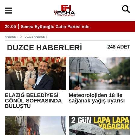
11:19 ┋ ÇEVSADER Eskişehir İl Başkanı Sinem Eltin'
HABERLER
DUZCE HABERLERI
DUZCE
HABERLERI
248 ADET
ELAZIĞ BELEDİYESİ
Meteorolojiden 18 ile
GÖNÜL SOFRASINDA
sağanak yağış uyarısı
BULUŞTU