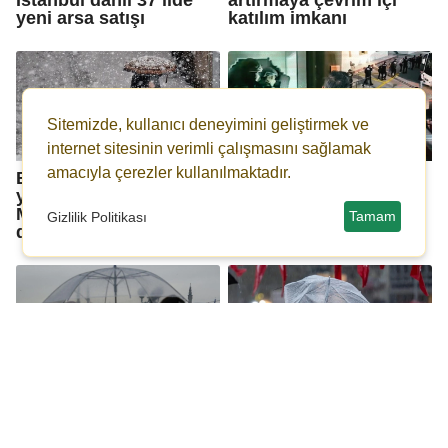
yeni arsa satışı
katılım imkanı
Sitemizde, kullanıcı deneyimini geliştirmek ve
internet sitesinin verimli çalışmasını sağlamak
amacıyla çerezler kullanılmaktadır.
Bu kentlerde
Siber suçlarla
yaşayanlar dikkat:
mücadele
Meteoroloji'den son
operasyonlarında 204
Tamam
Gizlilik Politikası
dakika uyarısı!
şüpheli yakalandı
Meteoroloji'den hafta
Sel, dolu, hortum...
sonu uyarısı: Sağanak
Meteoroloji'den 6 il için
geliyor, hava bir anda
sarı ve turuncu alarm!
değişecek!