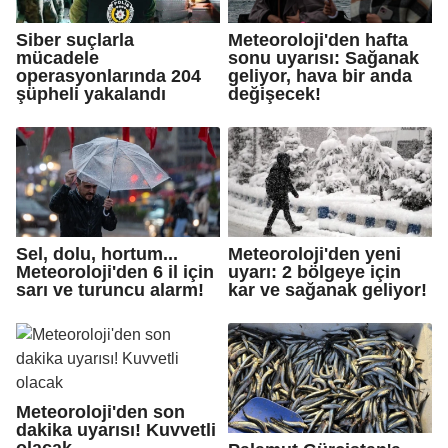
Siber suçlarla
Meteoroloji'den hafta
mücadele
sonu uyarısı: Sağanak
operasyonlarında 204
geliyor, hava bir anda
şüpheli yakalandı
değişecek!
Sel, dolu, hortum...
Meteoroloji'den yeni
Meteoroloji'den 6 il için
uyarı: 2 bölgeye için
sarı ve turuncu alarm!
kar ve sağanak geliyor!
Meteoroloji'den son
dakika uyarısı! Kuvvetli
olacak