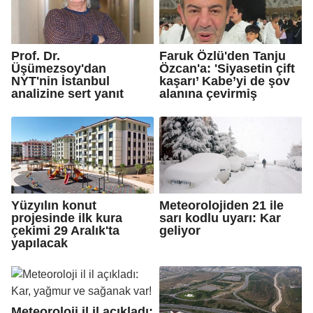
Prof. Dr.
Faruk Özlü'den Tanju
Üşümezsoy'dan
Özcan'a: 'Siyasetin çift
NYT'nin İstanbul
kaşarı’ Kabe’yi de şov
analizine sert yanıt
alanına çevirmiş
Yüzyılın konut
Meteorolojiden 21 ile
projesinde ilk kura
sarı kodlu uyarı: Kar
çekimi 29 Aralık'ta
geliyor
yapılacak
Meteoroloji il il açıkladı: