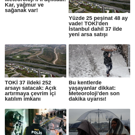
Kar, yağmur ve
sağanak var!
Yüzde 25 peşinat 48 ay
vade! TOKİ'den
İstanbul dahil 37 ilde
yeni arsa satışı
TOKİ 37 ildeki 252
Bu kentlerde
arsayı satacak: Açık
yaşayanlar dikkat:
artırmaya çevrim içi
Meteoroloji'den son
katılım imkanı
dakika uyarısı!