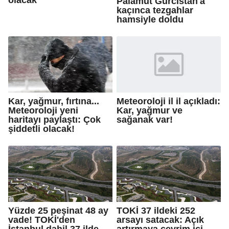
Palamut Gürcistan'a
kaçınca tezgahlar
hamsiyle doldu
Kar, yağmur, fırtına...
Meteoroloji il il açıkladı:
Meteoroloji yeni
Kar, yağmur ve
haritayı paylaştı: Çok
sağanak var!
şiddetli olacak!
Yüzde 25 peşinat 48 ay
TOKİ 37 ildeki 252
vade! TOKİ'den
arsayı satacak: Açık
İstanbul dahil 37 ilde
artırmaya çevrim içi