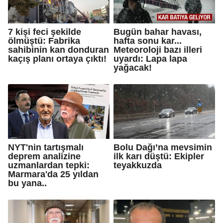
7 kişi feci şekilde
Bugün bahar havası,
ölmüştü: Fabrika
hafta sonu kar...
sahibinin kan donduran
Meteoroloji bazı illeri
kaçış planı ortaya çıktı!
uyardı: Lapa lapa
yağacak!
NYT'nin tartışmalı
Bolu Dağı’na mevsimin
deprem analizine
ilk karı düştü: Ekipler
uzmanlardan tepki:
teyakkuzda
Marmara'da 25 yıldan
bu yana..