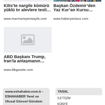
Kilis’te nargile kömürü
Başkan Özdemir’den
yüklü tır alevlere teslim
Yaz Kur’an Kursu
oldu
öğrencilerine ziyaret
www.marmarisyenisayfa.com
www.haberyenisoz.com
ABD Başkanı Trump,
İran'la anlaşmanın
"yakında"
sağlanabileceğini
www.dikgazete.com
söyledi
www.eshahaber.com.tr -
YASAL
ESHAHABER Yerel ve
İLETIŞIM
Ulusal Güncel Gündem
KÜNYE