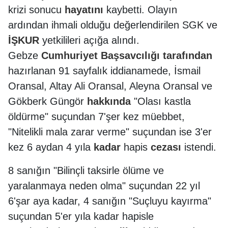
krizi sonucu
hayatını
kaybetti. Olayın
ardından ihmali olduğu değerlendirilen SGK ve
İŞKUR
yetkilileri açığa alındı.
Gebze
Cumhuriyet Başsavcılığı
tarafından
hazırlanan 91 sayfalık iddianamede, İsmail
Oransal, Altay Ali Oransal, Aleyna Oransal ve
Gökberk Güngör
hakkında
"Olası kastla
öldürme" suçundan 7'şer kez müebbet,
"Nitelikli mala zarar verme" suçundan ise 3'er
kez 6 aydan 4 yıla
kadar
hapis
cezası
istendi.
8 sanığın "Bilinçli taksirle ölüme ve
yaralanmaya neden olma" suçundan 22 yıl
6'şar aya kadar, 4 sanığın "Suçluyu kayırma"
suçundan 5'er yıla kadar hapisle