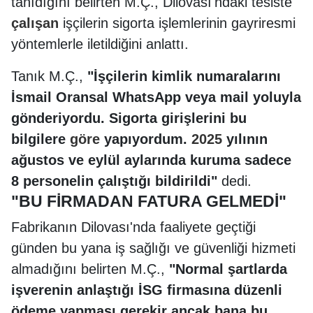
tanıdığını belirten M.Ç., Dilovası'ndaki tesiste
çalışan
işçilerin sigorta işlemlerinin gayriresmi
yöntemlerle iletildiğini anlattı.
Tanık M.Ç.,
"İşçilerin kimlik numaralarını
İsmail Oransal WhatsApp veya mail yoluyla
gönderiyordu. Sigorta girişlerini bu
bilgilere
göre
yapıyordum.
2025
yılının
ağustos ve eylül aylarında kuruma sadece
8 personelin çalıştığı bildirildi"
dedi.
"BU FİRMADAN FATURA GELMEDİ"
Fabrikanın Dilovası'nda faaliyete geçtiği
günden bu yana iş sağlığı ve güvenliği hizmeti
almadığını belirten M.Ç.,
"Normal şartlarda
işverenin anlaştığı İSG firmasına düzenli
ödeme yapması gerekir ancak bana bu