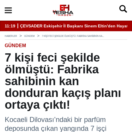
11:19 ┋ ÇEVSADER Eskişehir İl Başkanı Sinem Eltin'den Hayati U
19
HABERLER
GÜNDEM
7 KIŞI FECI ŞEKILDE ÖLMÜŞTÜ: FABRIKA SAHIBININ KA...
GÜNDEM
7 kişi feci şekilde
ölmüştü: Fabrika
sahibinin kan
donduran kaçış planı
ortaya çıktı!
Kocaeli Dilovası'ndaki bir parfüm
deposunda çıkan yangında 7 işçi