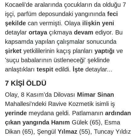
Kocaeli'de aralarında çocukların da olduğu 7
işçi, parfüm deposundaki yangınında
feci
şekilde
can vermişti. Olaya
ilişkin
yeni
detaylar
ortaya
çıkmaya
devam
ediyor. Bu
kapsamda yapılan çalışmalar sonucunda
şirket
yetkililerinin kaçış planları
yaptığı
ve
'suçu babalarının üstleneceği' şeklinde
anlaştıkları
tespit
edildi.
İşte
detaylar...
7 KİŞİ ÖLDÜ
Olay, 8 Kasım'da Dilovası
Mimar Sinan
Mahallesi'ndeki Ravive Kozmetik isimli iş
yerinde
meydana geldi. Patlamanın
ardından
çıkan
yangında
Hanım
Gülek (65), Esma
Dikan (65), Şengül
Yılmaz
(55), Tuncay Yıldız