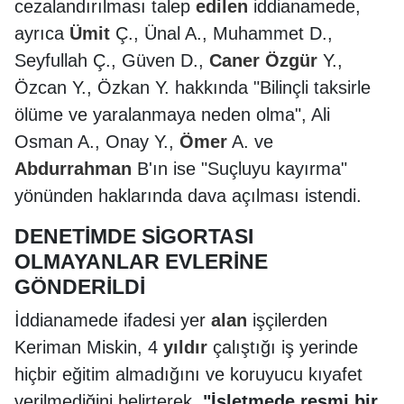
cezalandırılması talep
edilen
iddianamede,
ayrıca
Ümit
Ç., Ünal A., Muhammet D.,
Seyfullah Ç., Güven D.,
Caner
Özgür
Y.,
Özcan Y., Özkan Y. hakkında "Bilinçli taksirle
ölüme ve yaralanmaya neden olma", Ali
Osman A., Onay Y.,
Ömer
A. ve
Abdurrahman
B'ın ise "Suçluyu kayırma"
yönünden haklarında dava açılması istendi.
DENETİMDE SİGORTASI
OLMAYANLAR EVLERİNE
GÖNDERİLDİ
İddianamede ifadesi yer
alan
işçilerden
Keriman Miskin, 4
yıldır
çalıştığı iş yerinde
hiçbir eğitim almadığını ve koruyucu kıyafet
verilmediğini belirterek,
"İşletmede resmi bir