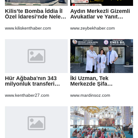
Kilis’te Bomba İddia İl
Aydın Merkezli Gizemli
Özel İdaresi’nde Neler
Avukatlar ve Yanıt
Oluyor?
Bekleyen Sorular
www.kiliskenthaber.com
www.zeybekhaber.com
Hür Ağbaba'nın 343
İki Uzman, Tek
milyonluk transferi
Merkezde Şifa
MASAK raporunda! Veli
Dağıtacak
Ağbaba'ya milyonlar
www.kenthaber27.com
www.mardinsoz.com
gitmiş