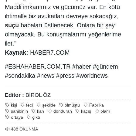
Maddi imkanımız ve gücümüz var. En kötü
ihtimalle biz avukatları devreye sokacağız,
suçu
babaları üstlenecek. Onlara bir şey
olmayacak. Bu konuşmalarımı yeğenlerime
ilet."
Kaynak:
HABER7.COM
#ESHAHABER.COM.TR #haber #gündem
#sondakika #news #press #worldnews
Editor :
BİROL ÖZ
kişi
feci
şekilde
ölmüştü
Fabrika
sahibinin
kan
donduran
kaçış
planı
ortaya
çıktı
488
OKUNMA