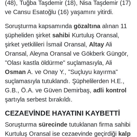
(48), Tuğba Taşdemir (18), Nisa Taşdemir (17)
ve Cansu Esatoğlu (16) yaşamını yitirdi.
Soruşturma kapsamında
gözaltına
alınan 11
şüpheliden şirket
sahibi
Kurtuluş Oransal,
şirket yetkilileri İsmail Oransal,
Altay
Ali
Oransal, Aleyna Oransal ve Gökberk Güngör,
"Olası kastla öldürme" suçlamasıyla, Ali
Osman
A. ve Onay Y., "Suçluyu kayırma"
suçlamasıyla tutuklandı. Şüphelilerden H.E.,
G.B., Ö.A. ve Güven Demirbaş,
adli kontrol
şartıyla serbest bırakıldı.
CEZAEVİNDE HAYATINI KAYBETTİ
Soruşturma
sürecinde
tutuklanan firma sahibi
Kurtuluş Oransal ise cezaevinde geçirdiği
kalp