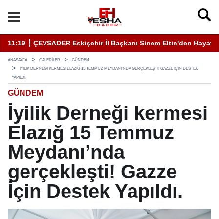
ehir İl Başkanı Sinem Eltin'den Hayati Uyarı Kulaktan Dolma Bilg
19:46 ┋ Elazığ'da Sivil Katıl
ANASAYFA
GALERİLER
GÜNDEM
İYILIK DERNEĞI KERMESI ELAZIĞ 15 TEMMUZ MEYDANI’NDA GERÇEKLEŞTI! GAZZE İÇIN DESTEK
YAPILDI.
GÜNDEM
İyilik Derneği kermesi
Elazığ 15 Temmuz
Meydanı’nda
gerçekleşti! Gazze
İçin Destek Yapıldı.