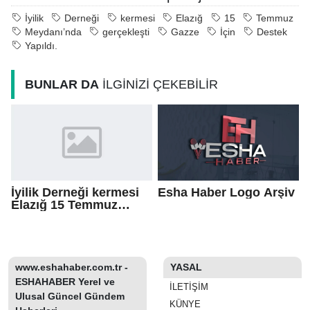
İyilik
Derneği
kermesi
Elazığ
15
Temmuz
Meydanı’nda
gerçekleşti
Gazze
İçin
Destek
Yapıldı.
BUNLAR DA
İLGİNİZİ ÇEKEBİLİR
İyilik Derneği kermesi
Esha Haber Logo Arşiv
Elazığ 15 Temmuz
Meydanı’nda
gerçekleşti! Gazze İçin
Destek Yapıldı.
www.eshahaber.com.tr -
YASAL
ESHAHABER Yerel ve
İLETIŞIM
Ulusal Güncel Gündem
KÜNYE