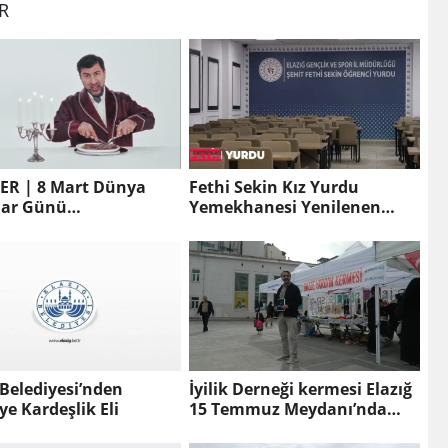
İR
ER | 8 Mart Dünya
Fethi Sekin Kız Yurdu
lar Günü
Yemekhanesi Yenilenen
tlarıEşitleyelim
Yüzüyle Öğrencileri Ağırlıyor
 Belediyesi’nden
İyilik Derneği kermesi Elazığ
ye Kardeşlik Eli
15 Temmuz Meydanı’nda
gerçekleşti! Gazze İçin