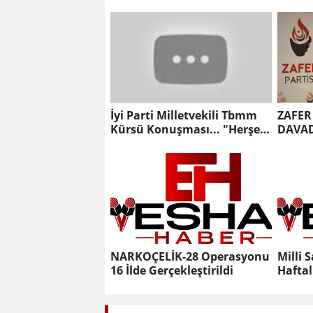
Kemal Kılıçdaroğlun'u hedef
Yükü 
aldı.
Kaldı
İyi Parti Milletvekili Tbmm
ZAFER
Kürsü Konuşması... "Herşey
DAVA
Asgarî"
DURDU
NARKOÇELİK-28 Operasyonu
Milli
16 İlde Gerçekleştirildi
Haftal
Toplan