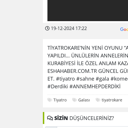
19-12-2024 17:22
TİYATROKARE’NİN YENİ OYUNU “
YAPILDI… ÜNLÜLERİN ANNELERİN
KURABİYESİ İLE ÖZEL ANLAM KA
ESHAHABER.COM.TR GÜNCEL GÜ
ET. #tiyatro #sahne #gala #kom
#Derdiki #ANNEMHEPDERDİKİ
Tiyatro
Galası
tiyatrokare
SİZİN
DÜŞÜNCELERİNİZ?