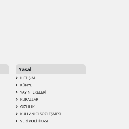
Yasal
İLETIŞIM
KÜNYE
YAYIN İLKELERI
KURALLAR
GIZLILIK
KULLANICI SÖZLEŞMESI
VERI POLITIKASI