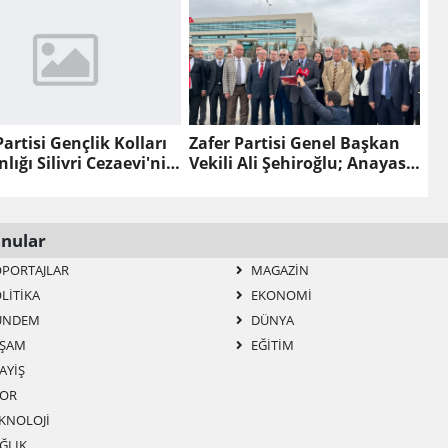
Destek Yapıldı.
Partisi Gençlik Kolları
Zafer Partisi Genel Başkan
lığı Silivri Cezaevi'nin
Vekili Ali Şehiroğlu; Anayasa
e Basın Açıklaması
Mahkemesi Önünde Basın
Açıklaması Yaptı...
nular
PORTAJLAR
MAGAZIN
LITIKA
EKONOMI
ÜNDEM
DÜNYA
ŞAM
EĞITIM
AYIŞ
OR
KNOLOJI
ĞLIK