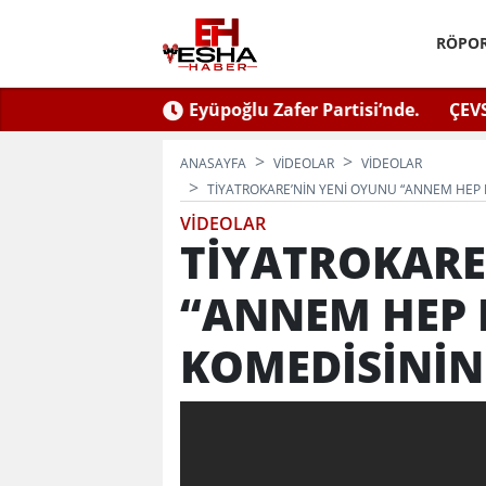
RÖPOR
ğlu Zafer Partisi’nde.
ÇEVSADER Eskişehir İl Başkanı 
Kulaktan Dolma Bi
ANASAYFA
VİDEOLAR
VİDEOLAR
TİYATROKARE’NİN YENİ OYUNU “ANNEM HEP D
VİDEOLAR
TİYATROKARE
“ANNEM HEP D
KOMEDİSİNİN