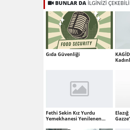
BUNLAR DA
İLGİNİZİ ÇEKEBİL
Gıda Güvenliği
KAGİD
Kadın
#Fırsa
Fethi Sekin Kız Yurdu
Elazığ
Yemekhanesi Yenilenen
Gazze’
Yüzüyle Öğrencileri Ağırlıyor