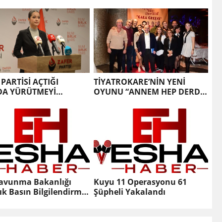
Daha Fazla
DURDURMA KARARI ALDI:
ramaz.
 PARTİSİ AÇTIĞI
TİYATROKARE’NİN YENİ
DA YÜRÜTMEYİ
OYUNU “ANNEM HEP DERDİ
RMA KARARI ALDI:
Kİ” KOMEDİSİNİN GALASI
YAPILDI…
 Savunma Bakanlığı
Kuyu 11 Operasyonu 61
ık Basın Bilgilendirme
Şüpheli Yakalandı
tısı Yaptı