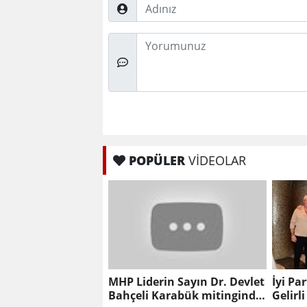
Adınız
Düşünceleriniz
POPÜLER
VİDEOLAR
MHP Liderin Sayın Dr. Devlet
İyi Par
Bahçeli Karabük mitinginde
Gelirl