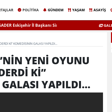
TAJLAR
POLITIKA
GÜNDEM
YAŞAM
ASAYIŞ
Sinem Eltin'den Hayati Uyarı
Elazığ'da 
GALE
lgiyle İlaçlama Ölüm Getirir
ERDİ Kİ” KOMEDİSİNİN GALASI YAPILDI…
’NİN YENİ OYUNU
ERDİ Kİ”
 GALASI YAPILDI…