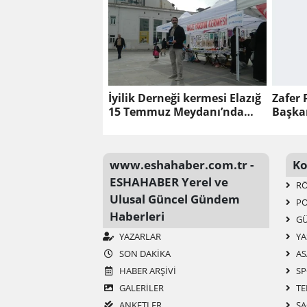
İyilik Derneği kermesi Elazığ
Zafer 
15 Temmuz Meydanı’nda
Başkan
gerçekleşti! Gazze İçin
Önünd
Destek Yapıldı.
Yaptı.
www.eshahaber.com.tr -
Ko
ESHAHABER Yerel ve
RÖ
Ulusal Güncel Gündem
PO
Haberleri
G
YAZARLAR
YA
SON DAKIKA
AS
HABER ARŞIVI
SP
GALERİLER
TE
ANKETLER
SA