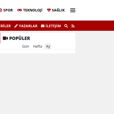
SPOR
TEKNOLOJI
SAĞLIK
Sivil Katılım Zirvesi Gerçekleştirildi.
"K
RİLER
YAZARLAR
İLETIŞIM
POPÜLER
Gün
Hafta
Ay