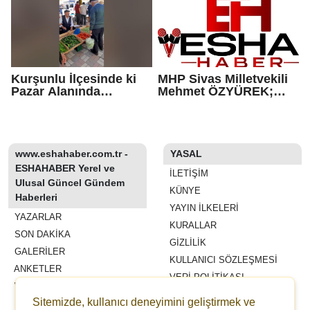
Basın Açıklaması
YAPILDI…
Yaptı...
Kurşunlu İlçesinde ki
MHP Sivas Milletvekili
Pazar Alanında
Mehmet ÖZYÜREK;
Köylerde Yetişen
Çiftçilerimizle ilgili
Organik Ürünlerde
yaşanan bazı sorunlar
Yerini Alıyor
var.
www.eshahaber.com.tr -
YASAL
ESHAHABER Yerel ve
İLETIŞIM
Ulusal Güncel Gündem
KÜNYE
Haberleri
YAYIN İLKELERI
YAZARLAR
KURALLAR
SON DAKİKA
GIZLILIK
GALERİLER
KULLANICI SÖZLEŞMESI
ANKETLER
VERI POLITIKASI
WİKİ
Sitemizde, kullanıcı deneyimini geliştirmek ve
REKLAM VE YAYIN