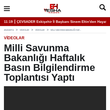
şkanı Sinem Eltin'den Hayati Uyarı Kulaktan Dolma Bilgiyle İlaçla
19:46 ┋ Elazığ'da Sivil Katılım Zirvesi 
ANASAYFA
VİDEOLAR
VİDEOLAR
MILLI SAVUNMA BAKANLIĞI HAF...
VİDEOLAR
Milli Savunma
Bakanlığı Haftalık
Basın Bilgilendirme
Toplantısı Yaptı