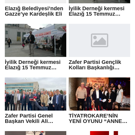
Elazığ Belediyesi’nden
İyilik Derneği kermesi
Gazze’ye Kardeşlik Eli
Elazığ 15 Temmuz
Meydanı’nda
gerçekleşti! Gazze İçin
Destek Yapıldı.
İyilik Derneği kermesi
Zafer Partisi Gençlik
Elazığ 15 Temmuz
Kolları Başkanlığı
Meydanı’nda
Silivri Cezaevi'nin
gerçekleşti! Gazze İçin
Önünde Basın
Destek Yapıldı.
Açıklaması Yaptı.
Zafer Partisi Genel
TİYATROKARE’NİN
Başkan Vekili Ali
YENİ OYUNU “ANNEM
Şehiroğlu; Anayasa
HEP DERDİ Kİ”
Mahkemesi Önünde
KOMEDİSİNİN GALASI