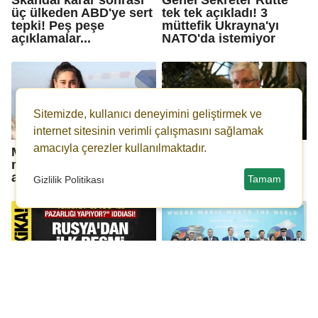
üç ülkeden ABD'ye sert
tek tek açıkladı! 3
tepki! Peş peşe
müttefik Ukrayna'yı
açıklamalar...
NATO'da istemiyor
Sitemizde, kullanıcı deneyimini geliştirmek ve
internet sitesinin verimli çalışmasını sağlamak
amacıyla çerezler kullanılmaktadır.
Meltem Miraloğlu din
Fed başkan adayı
mi değiştirdi? İlk kez
Waller’dan faiz indirimi
açıkladı
çağrısı
Tamam
Gizlilik Politikası
Son dakika: Kremlin
İstanbul Havalimanı’nın
ABD basınının iddiasını
116’ncı havayolu şirketi
yalanladı: S-400'lerin
Air Transat oldu