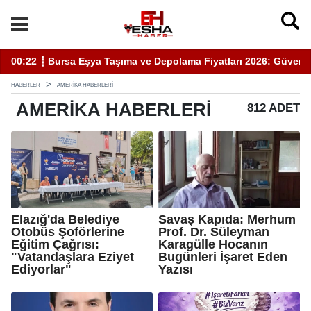
rı 2026: Güvenli Hizmet İçin Bilinmesi Gerekenler
20:05 ┋ Semra Eyüpoğlu Zafer Partisi’nde.
HABERLER
AMERIKA HABERLERI
AMERIKA
HABERLERI
812 ADET
Elazığ'da Belediye
Savaş Kapıda: Merhum
Otobüs Şoförlerine
Prof. Dr. Süleyman
Eğitim Çağrısı:
Karagülle Hocanın
"Vatandaşlara Eziyet
Bugünleri İşaret Eden
Ediyorlar"
Yazısı