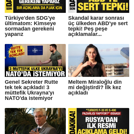
Türkiye'den SDG'ye
Skandal karar sonrası
ültimatom: Kimseye
üç ülkeden ABD'ye sert
sormadan gerekeni
tepki! Peş peşe
yaparız
açıklamalar...
Genel Sekreter Rutte
Meltem Miraloğlu din
tek tek açıkladı! 3
mi değiştirdi? İlk kez
müttefik Ukrayna'yı
açıkladı
NATO'da istemiyor