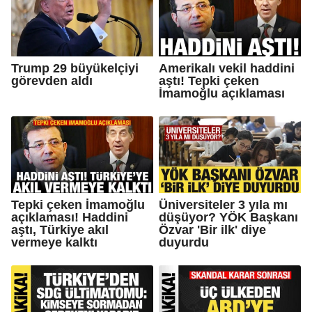
Trump 29 büyükelçiyi
Amerikalı vekil haddini
görevden aldı
aştı! Tepki çeken
İmamoğlu açıklaması
Tepki çeken İmamoğlu
Üniversiteler 3 yıla mı
açıklaması! Haddini
düşüyor? YÖK Başkanı
aştı, Türkiye akıl
Özvar 'Bir ilk' diye
vermeye kalktı
duyurdu