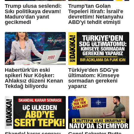
Trump ulusa seslendi:
Trump'tan Golan
Sıkı politikaya devam!
Tepeleri itirafı: İsrail'e
Maduro'dan yanıt
devrettim! Netanyahu
gecikmedi
ABD'yi tehdit etmişti
Habertürk'ün eski
Türkiye'den SDG'ye
spikeri Nur Köşker:
ültimatom: Kimseye
Ahlaksız düzeni Kenan
sormadan gerekeni
Tekdağ biliyordu
yaparız
Skandal karar sonrası
Genel Sekreter Rutte