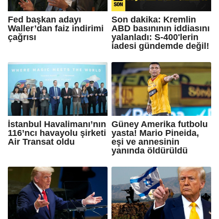
Fed başkan adayı
Son dakika: Kremlin
Waller’dan faiz indirimi
ABD basınının iddiasını
çağrısı
yalanladı: S-400'lerin
iadesi gündemde değil!
İstanbul Havalimanı’nın
Güney Amerika futbolu
116’ncı havayolu şirketi
yasta! Mario Pineida,
Air Transat oldu
eşi ve annesinin
yanında öldürüldü