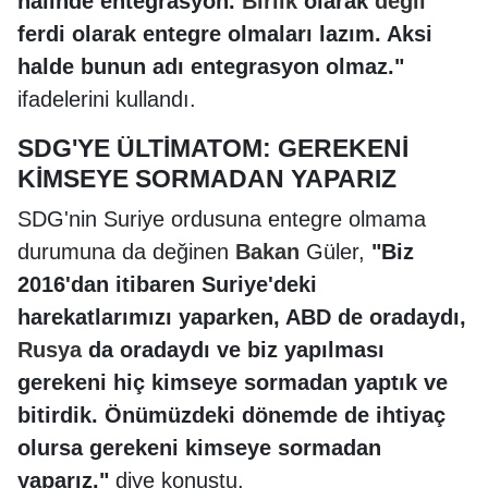
halinde entegrasyon.
Birlik
olarak
değil
ferdi olarak entegre olmaları lazım. Aksi
halde bunun adı entegrasyon olmaz."
ifadelerini kullandı.
SDG'YE ÜLTİMATOM: GEREKENİ
KİMSEYE SORMADAN YAPARIZ
SDG'nin Suriye ordusuna entegre olmama
durumuna da değinen
Bakan
Güler,
"Biz
2016'dan itibaren Suriye'deki
harekatlarımızı yaparken, ABD de oradaydı,
Rusya
da oradaydı ve biz yapılması
gerekeni hiç kimseye sormadan yaptık ve
bitirdik. Önümüzdeki dönemde de ihtiyaç
olursa gerekeni kimseye sormadan
yaparız."
diye konuştu.