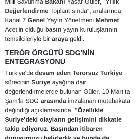
Milli Savunma
Bakanı
Yaşar Güler, "Yıllık
Değerlendirme
Toplantısında", aralarında
Kanal 7
Genel
Yayın Yönetmeni
Mehmet
Acet'in olduğu
basın
yayın kuruluşlarının
temsilcileriyle bir
araya
geldi.
TERÖR ÖRGÜTÜ SDG'NİN
ENTEGRASYONU
Türkiye'de
devam
eden
Terörsüz Türkiye
sürecinin
Suriye
ayağına dair
değerlendirmelerde bulunan Güler, 10 Mart'ta
Şam'la SDG
arasında
imzalanan mutabakata
değindiği açıklamasında,
"Özellikle
Suriye'deki olayların gelişimini dikkatle
takip
ediyoruz. Başından
itibaren
duruşumuzu belirledik ve bunda da