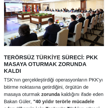
TERÖRSÜZ
TÜRKİYE
SÜRECİ: PKK
MASAYA OTURMAK ZORUNDA
KALDI
TSK'nın gerçekleştirdiği operasyonların PKK'yı
bitirme noktasına getirdiğini, örgütün de
masaya oturmak
zorunda
kaldığını ifade eden
Bakan Güler,
"40
yıldır
terörle mücadele