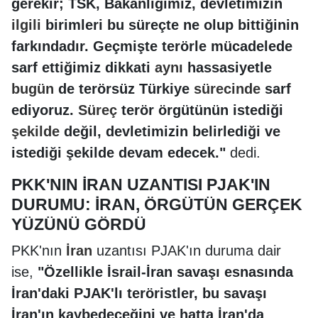
gerekir; TSK, Bakanlığımız, devletimizin
ilgili
birimleri bu süreçte ne olup bittiğinin
farkındadır. Geçmişte terörle mücadelede
sarf ettiğimiz dikkati
aynı
hassasiyetle
bugün
de terörsüz Türkiye
sürecinde
sarf
ediyoruz.
Süreç
terör örgütünün istediği
şekilde
değil, devletimizin belirlediği ve
istediği şekilde devam edecek."
dedi.
PKK'NIN İRAN UZANTISI PJAK'IN
DURUMU: İRAN, ÖRGÜTÜN GERÇEK
YÜZÜNÜ GÖRDÜ
PKK'nın
İran
uzantısı PJAK'ın duruma dair
ise,
"Özellikle İsrail-İran savaşı esnasında
İran'daki PJAK'lı teröristler, bu savaşı
İran'ın kaybedeceğini ve hatta İran'da