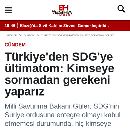
ati Uyarı Kulaktan Dolma Bilgiyle İlaçlama Ölüm Getirir
19:46 ┋ Elazığ'da Sivil Katılım Zirvesi Gerçekleştirildi.
14
HABERLER
GÜNDEM
TÜRKIYE'DEN SDG'YE ÜLTIMATOM: KIMSEYE SORMADAN GEREKE...
GÜNDEM
Türkiye'den SDG'ye
ültimatom: Kimseye
sormadan gerekeni
yaparız
Milli Savunma Bakanı Güler, SDG'nin
Suriye ordusuna entegre olmayı kabul
etmemesi durumunda, hiç kimseye