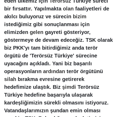
eden ülkemiz için
Terörsüz
Türkiye süreci
bir fırsattır. Yapılmakta
olan
faaliyetleri de
akılcı buluyoruz ve sürecin
bizim
istediğimiz gibi sonuçlanması için
elimizden
gelen
gayreti gösteriyor,
göstermeye de devam edeceğiz. TSK olarak
biz PKK'yı tam bitirdiğimiz anda terör
örgütü de 'Terörsüz Türkiye' sürecine
uyacağını açıkladı. Yani biz başarılı
operasyonların
ardından
terör örgütünü
silah
bırakma evresine getirerek
hedefimize ulaştık. Biz
şimdi
Terörsüz
Türkiye hedefine başarıyla ulaşarak
kardeşliğimizin sürekli olmasını istiyoruz.
Vatandaşlarımızın şundan emin olması