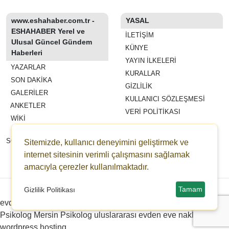
www.eshahaber.com.tr -
YASAL
ESHAHABER Yerel ve
İLETIŞIM
Ulusal Güncel Gündem
KÜNYE
Haberleri
YAYIN İLKELERI
YAZARLAR
KURALLAR
SON DAKİKA
GIZLILIK
GALERİLER
KULLANICI SÖZLEŞMESI
ANKETLER
VERI POLITIKASI
WİKİ
REKLAM VE YAYIN
SÖZLEŞMESI
Sitemizde, kullanıcı deneyimini geliştirmek ve
ESHAHABER
internet sitesinin verimli çalışmasını sağlamak
ESHA TV
amacıyla çerezler kullanılmaktadır.
Copyright © 2022-2026 eshahaber.com.tr eshatv.com -
HaberPanelim.com v8.7.6
Tamam
Gizlilik Politikası
evden eve nakliyat
Distributed by Redpress
Çanakkale
Psikolog
Mersin Psikolog
uluslararası evden eve nakliyat
wordpress hosting