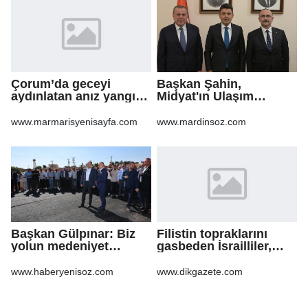
Çorum’da geceyi
Başkan Şahin,
aydınlatan anız yangını
Midyat'ın Ulaşım
korkuttu
Yatırımlarını Ankara'ya
Taşıdı
www.marmarisyenisayfa.com
www.mardinsoz.com
Başkan Gülpınar: Biz
Filistin topraklarını
yolun medeniyet
gasbeden İsrailliler,
olduğuna inanıyoruz
işgal altındaki Batı
Şeria’daki saldırılarını
www.haberyenisoz.com
www.dikgazete.com
sürdürdü