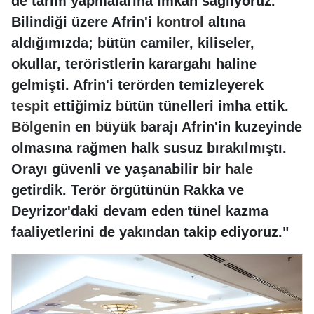
de tarım yapmalarına imkan sağlıyoruz.
Bilindiği üzere Afrin'i
kontrol
altına
aldığımızda; bütün camiler, kiliseler,
okullar, teröristlerin karargahı haline
gelmişti. Afrin'i terörden temizleyerek
tespit
ettiğimiz bütün tünelleri imha ettik.
Bölgenin
en
büyük
barajı Afrin'in kuzeyinde
olmasına rağmen halk susuz bırakılmıştı.
Orayı güvenli ve yaşanabilir bir
hale
getirdik. Terör örgütünün Rakka ve
Deyrizor'daki devam eden tünel kazma
faaliyetlerini de yakından takip ediyoruz."