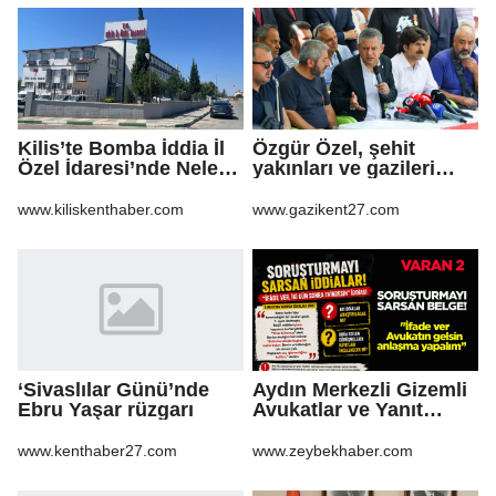
Kilis’te Bomba İddia İl
Özgür Özel, şehit
Özel İdaresi’nde Neler
yakınları ve gazileri
Oluyor?
ziyaret etti
www.kiliskenthaber.com
www.gazikent27.com
‘Sivaslılar Günü’nde
Aydın Merkezli Gizemli
Ebru Yaşar rüzgarı
Avukatlar ve Yanıt
Bekleyen Sorular
www.kenthaber27.com
www.zeybekhaber.com