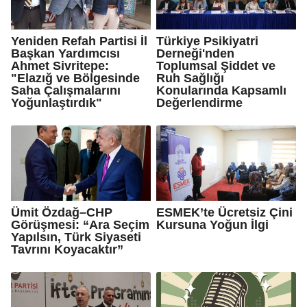
Yeniden Refah Partisi İl
Türkiye Psikiyatri
Başkan Yardımcısı
Derneği'nden
Ahmet Sivritepe:
Toplumsal Şiddet ve
"Elazığ ve Bölgesinde
Ruh Sağlığı
Saha Çalışmalarını
Konularında Kapsamlı
Yoğunlaştırdık"
Değerlendirme
Ümit Özdağ–CHP
ESMEK’te Ücretsiz Çini
Görüşmesi: “Ara Seçim
Kursuna Yoğun İlgi
Yapılsın, Türk Siyaseti
Tavrını Koyacaktır”