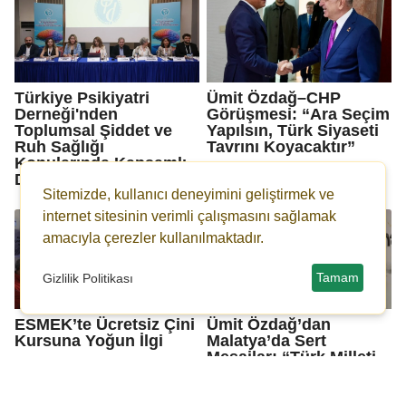
Türkiye Psikiyatri
Ümit Özdağ–CHP
Derneği'nden
Görüşmesi: “Ara Seçim
Toplumsal Şiddet ve
Yapılsın, Türk Siyaseti
Ruh Sağlığı
Tavrını Koyacaktır”
Konularında Kapsamlı
Değerlendirme
Sitemizde, kullanıcı deneyimini geliştirmek ve
internet sitesinin verimli çalışmasını sağlamak
amacıyla çerezler kullanılmaktadır.
Tamam
Gizlilik Politikası
ESMEK’te Ücretsiz Çini
Ümit Özdağ’dan
Kursuna Yoğun İlgi
Malatya’da Sert
Mesajlar: “Türk Milleti
Bunu Kabul
Etmeyecek”