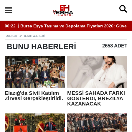
00:22 ┋ Bursa Eşya Taşıma ve Depolama Fiyatları 2026: Güvenli
20
HABERLER
BUNU HABERLERI
BUNU
HABERLERI
2658 ADET
Elazığ'da Sivil Katılım
MESSİ SAHADA FARKI
Zirvesi Gerçekleştirildi.
GÖSTERDİ, BREZİLYA
KAZANACAK