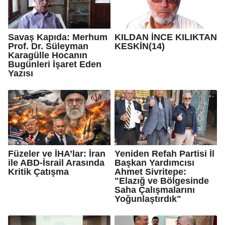
Savaş Kapıda: Merhum
KILDAN İNCE KILIKTAN
Prof. Dr. Süleyman
KESKİN(14)
Karagülle Hocanın
Bugünleri İşaret Eden
Yazısı
Füzeler ve İHA’lar: İran
Yeniden Refah Partisi İl
ile ABD-İsrail Arasında
Başkan Yardımcısı
Kritik Çatışma
Ahmet Sivritepe:
"Elazığ ve Bölgesinde
Saha Çalışmalarını
Yoğunlaştırdık"