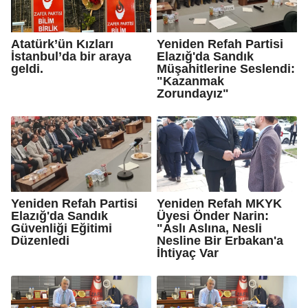
Atatürk’ün Kızları
Yeniden Refah Partisi
İstanbul’da bir araya
Elazığ'da Sandık
geldi.
Müşahitlerine Seslendi:
"Kazanmak
Zorundayız"
Yeniden Refah Partisi
Yeniden Refah MKYK
Elazığ'da Sandık
Üyesi Önder Narin:
Güvenliği Eğitimi
"Aslı Aslına, Nesli
Düzenledi
Nesline Bir Erbakan'a
İhtiyaç Var