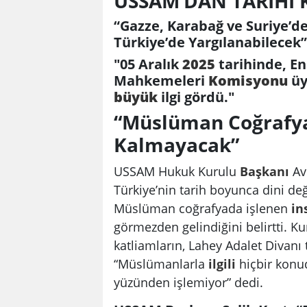
USSAM’DAN TARİHİ
“Gazze, Karabağ ve Suriye’
Türkiye’de Yargılanabilecek”
"05 Aralık
2025
tarihinde, E
Mahkemeleri
Komisyonu
üy
büyük
ilgi gördü."
“Müslüman Coğrafya
Kalmayacak”
USSAM Hukuk Kurulu
Başkanı
Av
Türkiye’nin tarih boyunca dini değ
Müslüman coğrafyada işlenen
in
görmezden gelindiğini belirtti. Kur
katliamların, Lahey Adalet Divanı
“Müslümanlarla
ilgili
hiçbir konu
yüzünden işlemiyor” dedi.