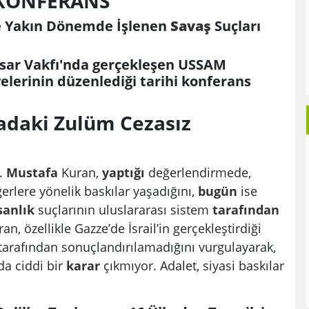
 KONFERANS
de Yakın Dönemde İşlenen
Savaş
Suçları
nsar Vakfı'nda gerçekleşen USSAM
elerinin düzenlediği tarihi konferans
daki Zulüm Cezasız
.
Mustafa
Kuran,
yaptığı
değerlendirmede,
erlere yönelik baskılar yaşadığını,
bugün
ise
sanlık
suçlarının uluslararası sistem
tarafından
an, özellikle Gazze’de İsrail’in gerçekleştirdiği
 tarafından sonuçlandırılamadığını vurgulayarak,
da ciddi bir
karar
çıkmıyor. Adalet, siyasi baskılar