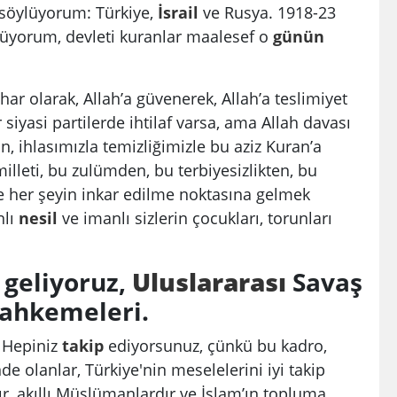
söylüyorum: Türkiye,
İsrail
ve Rusya. 1918-23
üyorum, devleti kuranlar maalesef o
günün
har olarak, Allah’a güvenerek, Allah’a teslimiyet
iyasi partilerde ihtilaf varsa, ama Allah davası
, ihlasımızla temizliğimizle bu aziz Kuran’a
illeti, bu zulümden, bu terbiyesizlikten, bu
 ve her şeyin inkar edilme noktasına gelmek
nlı
nesil
ve imanlı sizlerin çocukları, torunları
 geliyoruz,
Uluslararası
Savaş
hkemeleri.
. Hepiniz
takip
ediyorsunuz, çünkü bu kadro,
de olanlar, Türkiye'nin meselelerini iyi takip
r, akıllı Müslümanlardır ve İslam’ın topluma