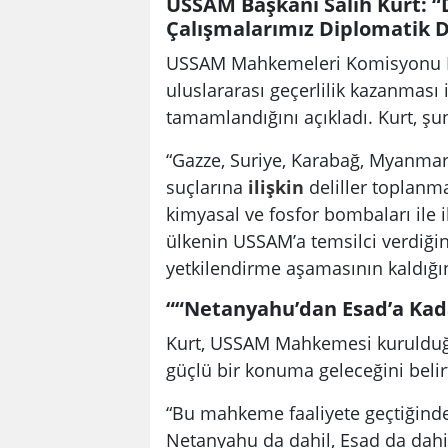
USSAM Başkanı Salih Kurt: “D
Çalışmalarımız Diplomatik 
USSAM Mahkemeleri Komisyonu B
uluslararası geçerlilik kazanması
tamamlandığını açıkladı. Kurt, şun
“Gazze, Suriye, Karabağ, Myanma
suçlarına
ilişkin
deliller toplan
kimyasal ve fosfor bombaları ile i
ülkenin USSAM’a temsilci verdiği
yetkilendirme aşamasının kaldığı
““Netanyahu’dan Esad’a Kadar
Kurt, USSAM Mahkemesi kurulduğu
güçlü bir konuma geleceğini belirt
“Bu mahkeme faaliyete geçtiğinde
Netanyahu da dahil, Esad da dahil