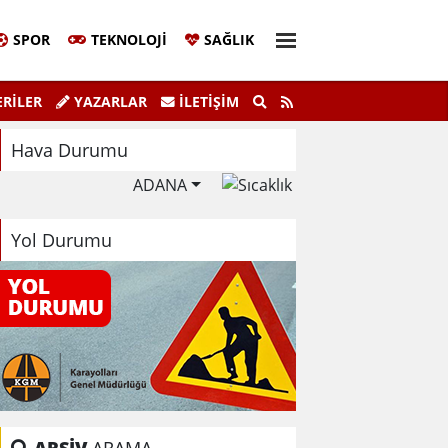
SPOR
TEKNOLOJI
SAĞLIK
aşkanı Sinem Eltin'den Hayati Uyarı
Ela
RİLER
YAZARLAR
İLETIŞIM
lma Bilgiyle İlaçlama Ölüm Getirir
Hava Durumu
ADANA
Yol Durumu