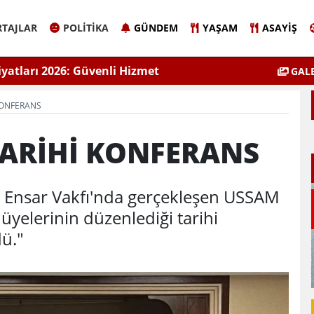
TAJLAR
POLITIKA
GÜNDEM
YAŞAM
ASAYIŞ
 Eyüpoğlu Zafer Partisi’nde.
ÇEVSADER Eskişehir İl B
GALE
Kulaktan Do
KONFERANS
ARİHİ KONFERANS
e, Ensar Vakfı'nda gerçekleşen USSAM
elerinin düzenlediği tarihi
dü."