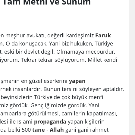
in Tam Metni ve Sunum
en meşhur avukatı, değerli kardeşimiz
Faruk
im. O da konuşacak. Yani biz hukuken, Türkiye
, eski bir devlet değil. Olmamaya mecburdur,
yorum. Tekrar tekrar söylüyorum. Millet kendi
alışmanın en güzel eserlerini
yapan
rnek insanlardır. Bunun tersini söyleyen aptaldır,
 beyinsizlerin Türkiye'de çok büyük menfi
imiz gördük. Gençliğimizde gördük. Yani
 ambarlara götürülmesi, camilerin kapatılması,
si ile İslami
propaganda
yapan kişilerin
da belki 500
tane
-
Allah
gani gani rahmet