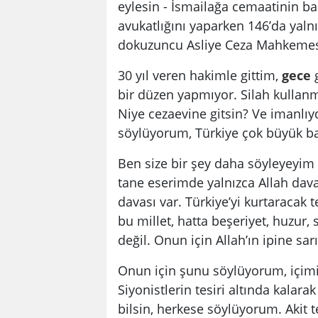
eylesin - İsmailağa cemaatinin ba
avukatlığını yaparken 146’da yalnı
dokuzuncu Asliye Ceza Mahkemesi'
30 yıl veren hakimle gittim,
gece
bir düzen yapmıyor. Silah kulla
Niye cezaevine gitsin? Ve imanlıy
söylüyorum, Türkiye çok büyük ba
Ben size bir şey daha söyleyeyim
tane eserimde yalnızca Allah dava
davası var. Türkiye’yi kurtaracak 
bu millet, hatta beşeriyet, huzur
değil. Onun için Allah’ın ipine sa
Onun için şunu söylüyorum, içimi
Siyonistlerin tesiri altında kalara
bilsin, herkese söylüyorum. Aki