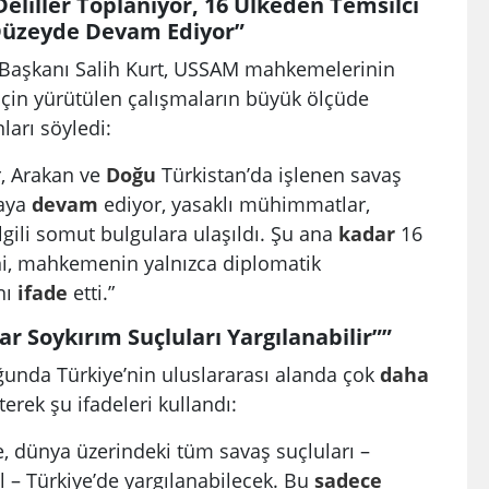
eliller Toplanıyor, 16 Ülkeden Temsilci
Düzeyde Devam Ediyor”
aşkanı Salih Kurt, USSAM mahkemelerinin
 için yürütülen çalışmaların büyük ölçüde
ları söyledi:
r, Arakan ve
Doğu
Türkistan’da işlenen savaş
maya
devam
ediyor, yasaklı mühimmatlar,
lgili somut bulgulara ulaşıldı. Şu ana
kadar
16
ni, mahkemenin yalnızca diplomatik
nı
ifade
etti.”
 Soykırım Suçluları Yargılanabilir””
nda Türkiye’nin uluslararası alanda çok
daha
erek şu ifadeleri kullandı:
, dünya üzerindeki tüm savaş suçluları –
 – Türkiye’de yargılanabilecek. Bu
sadece