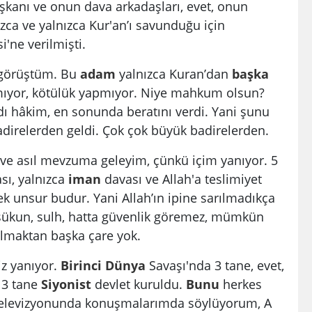
şkanı ve onun dava arkadaşları, evet, onun
zca ve yalnızca Kur'an’ı savunduğu için
ne verilmişti.
görüştüm. Bu
adam
yalnızca Kuran’dan
başka
nmıyor, kötülük yapmıyor. Niye mahkum olsun?
dı hâkim, en sonunda beratını verdi. Yani şunu
direlerden geldi. Çok çok büyük badirelerden.
 ve asıl mevzuma geleyim, çünkü içim yanıyor. 5
sı, yalnızca
iman
davası ve Allah'a teslimiyet
tek unsur budur. Yani Allah’ın ipine sarılmadıkça
, sükun, sulh, hatta güvenlik göremez, mümkün
rılmaktan başka çare yok.
z yanıyor.
Birinci
Dünya
Savaşı'nda 3 tane, evet,
k 3 tane
Siyonist
devlet kuruldu.
Bunu
herkes
t televizyonunda konuşmalarımda söylüyorum, A