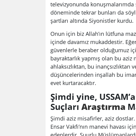
televizyonunda konuşmalarımda 
döneminde tekrar bunları da söyl
şartları altında Siyonistler kurdu.
Onun için biz Allah’ın lütfuna maz
içinde davamız mukaddestir. Eğer s
güvenlerle beraber olduğumuz için
bayraktarlık yapmış olan bu aziz m
ahlaksızlıktan, bu inançsızlıktan
düşüncelerinden inşallah bu ima
evet kurtaracaktır.
Şimdi yine, USSAM’a
Suçları
Araştırma
Ma
Şimdi aziz misafirler, aziz dostlar
Ensar Vakfı’nın manevi havası için
edenlerdir. Şuurlu Müslümanlardı