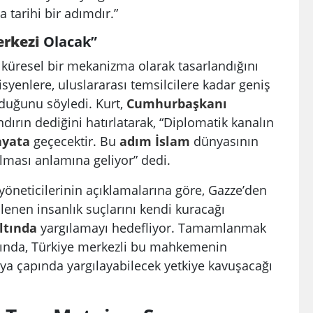
 tarihi bir adımdır.”
rkezi
Olacak”
e küresel bir mekanizma olarak tasarlandığını
syenlere, uluslararası temsilcilere kadar geniş
lduğunu söyledi. Kurt,
Cumhurbaşkanı
dırın dediğini hatırlatarak, “Diplomatik kanalın
ayata
geçecektir. Bu
adım
İslam
dünyasının
lması anlamına geliyor” dedi.
eticilerinin açıklamalarına göre, Gazze’den
lenen insanlık suçlarını kendi kuracağı
ltında
yargılamayı hedefliyor. Tamamlanmak
ında, Türkiye merkezli bu mahkemenin
nya çapında yargılayabilecek yetkiye kavuşacağı