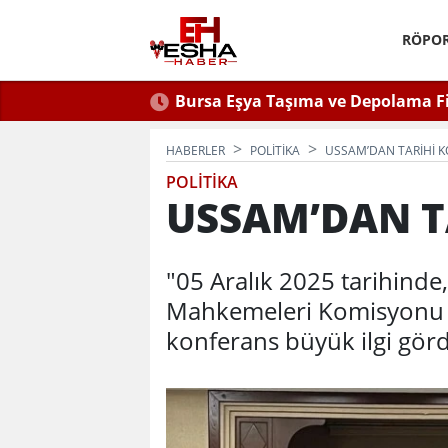
RÖPOR
 2026: Güvenli Hizmet
Semra
n Bilinmesi Gerekenler
HABERLER
POLITIKA
USSAM’DAN TARİHİ 
POLITIKA
USSAM’DAN T
"05 Aralık 2025 tarihind
Mahkemeleri Komisyonu üy
konferans büyük ilgi gör