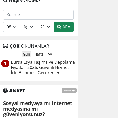
ARŞİV
ARAMA
ARA
ÇOK
OKUNANLAR
Gün
Hafta
Ay
Bursa Eşya Taşıma ve Depolama
1
Fiyatları 2026: Güvenli Hizmet
İçin Bilinmesi Gerekenler
ANKET
TÜMÜ
Sosyal medyaya mı internet
medyasına mı
güveniyorsunuz?