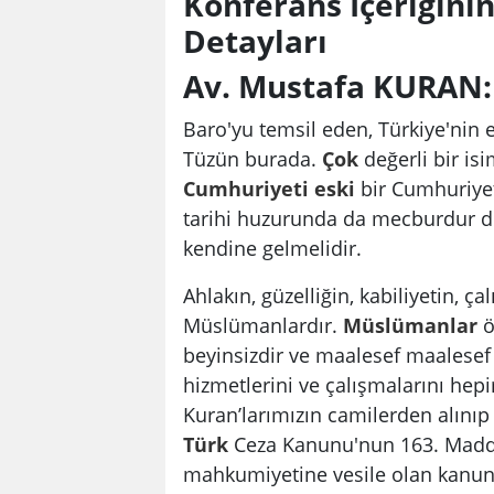
Konferans İçeriğin
Detayları
Av. Mustafa KURAN:
Baro'yu temsil eden, Türkiye'nin 
Tüzün burada.
Çok
değerli bir is
Cumhuriyeti
eski
bir Cumhuriyet
tarihi huzurunda da mecburdur di
kendine gelmelidir.
Ahlakın, güzelliğin, kabiliyetin, ç
Müslümanlardır.
Müslümanlar
ö
beyinsizdir ve maalesef maalesef
hizmetlerini ve çalışmalarını hep
Kuran’larımızın camilerden alınıp
Türk
Ceza Kanunu'nun 163. Madde
mahkumiyetine vesile olan kanun