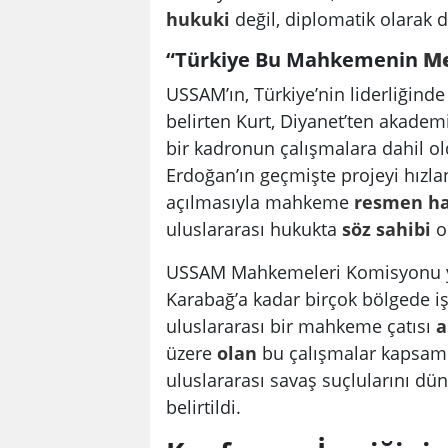
hukuki
değil, diplomatik olarak da
“Türkiye Bu Mahkemenin
Me
USSAM’ın, Türkiye’nin liderliğind
belirten Kurt, Diyanet’ten akademi
bir kadronun çalışmalara dahil o
Erdoğan’ın geçmişte projeyi hızlan
açılmasıyla mahkeme
resmen
h
uluslararası hukukta
söz
sahibi
o
USSAM Mahkemeleri Komisyonu yön
Karabağ’a kadar birçok bölgede iş
uluslararası bir mahkeme çatısı
a
üzere
olan
bu çalışmalar kapsam
uluslararası savaş suçlularını dü
belirtildi.