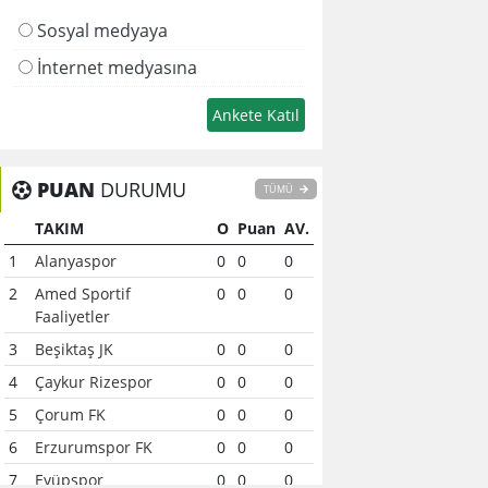
Sosyal medyaya
İnternet medyasına
PUAN
DURUMU
TÜMÜ
TAKIM
O
Puan
AV.
1
Alanyaspor
0
0
0
2
Amed Sportif
0
0
0
Faaliyetler
3
Beşiktaş JK
0
0
0
4
Çaykur Rizespor
0
0
0
5
Çorum FK
0
0
0
6
Erzurumspor FK
0
0
0
7
Eyüpspor
0
0
0