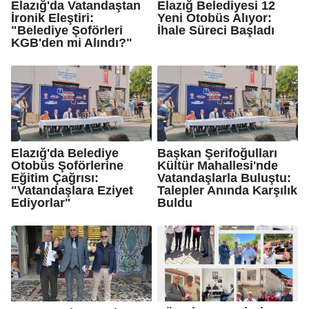
Elazığ'da Vatandaştan
Elazığ Belediyesi 12
İronik Eleştiri:
Yeni Otobüs Alıyor:
"Belediye Şoförleri
İhale Süreci Başladı
KGB'den mi Alındı?"
Elazığ'da Belediye
Başkan Şerifoğulları
Otobüs Şoförlerine
Kültür Mahallesi'nde
Eğitim Çağrısı:
Vatandaşlarla Buluştu:
"Vatandaşlara Eziyet
Talepler Anında Karşılık
Ediyorlar"
Buldu