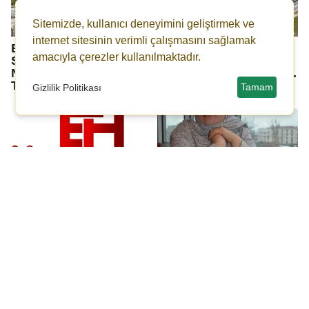
Sitemizde, kullanıcı deneyimini geliştirmek ve
internet sitesinin verimli çalışmasını sağlamak
Elazığ Belediyesi
Elazığ Belediyesi'nden
amacıyla çerezler kullanılmaktadır.
Seksenler Sokağı İçin
19,5 MWp Kapasiteli
Nostaljik Eşya
Güneş Enerjisi Santrali.
Topluyor.
Tamam
Gizlilik Politikası
Ahmet Sivritepe:
Onur Sefer Cinayeti:
"Kovancılar'da Yeniden
Dokuz Yıldır Adalet
Refah Rüzgarı Esiyor,
Bekleyen Aile
Halk Seçim İstiyor"