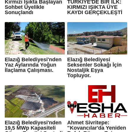
Kırmızı Işıkta Başlayan
TÜRKİYE'DE BİR İLK:
Sohbet Üyelikle
KIRMIZI IŞIKTA ÜYE
Sonuçlandı
KAYDI GERÇEKLEŞTİ
Elazığ Belediyesi'nden
Elazığ Belediyesi
Yaz Aylarında Yoğun
Seksenler Sokağı İçin
İlaçlama Çalışması.
Nostaljik Eşya
Topluyor.
Elazığ Belediyesi'nden
Ahmet Sivritepe:
19,5 MWp Kapasiteli
"Kovancılar'da Yeniden