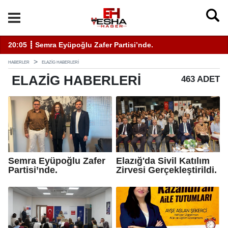
20:05 ┋ Semra Eyüpoğlu Zafer Partisi’nde.
11
HABERLER
ELAZIG HABERLERI
ELAZIG
HABERLERI
463 ADET
Semra Eyüpoğlu Zafer
Elazığ'da Sivil Katılım
Partisi’nde.
Zirvesi Gerçekleştirildi.