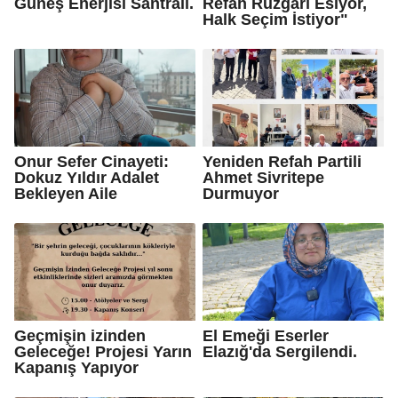
Güneş Enerjisi Santrali.
Refah Rüzgarı Esiyor,
Halk Seçim İstiyor"
Onur Sefer Cinayeti:
Yeniden Refah Partili
Dokuz Yıldır Adalet
Ahmet Sivritepe
Bekleyen Aile
Durmuyor
Geçmişin izinden
El Emeği Eserler
Geleceğe! Projesi Yarın
Elazığ'da Sergilendi.
Kapanış Yapıyor