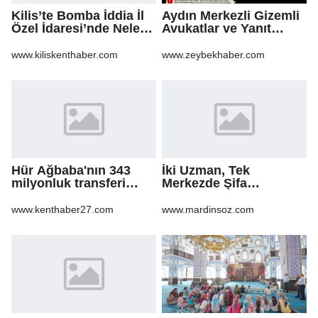
Kilis’te Bomba İddia İl
Aydın Merkezli Gizemli
Özel İdaresi’nde Neler
Avukatlar ve Yanıt
Oluyor?
Bekleyen Sorular
www.kiliskenthaber.com
www.zeybekhaber.com
Hür Ağbaba'nın 343
İki Uzman, Tek
milyonluk transferi
Merkezde Şifa
MASAK raporunda! Veli
Dağıtacak
Ağbaba'ya milyonlar
www.kenthaber27.com
www.mardinsoz.com
gitmiş