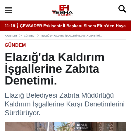
11:19 ┋ ÇEVSADER Eskişehir İl Başkanı Sinem Eltin'den Hayati U
19
HABERLER
GÜNDEM
ELAZIĞ'DA KALDIRIM İŞGALLERINE ZABITA DENETIMI....
GÜNDEM
Elazığ'da Kaldırım
İşgallerine Zabıta
Denetimi.
Elazığ Belediyesi Zabıta Müdürlüğü
Kaldırım İşgallerine Karşı Denetimlerini
Sürdürüyor.