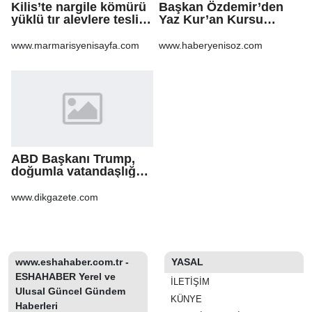
Kilis’te nargile kömürü
Başkan Özdemir’den
yüklü tır alevlere teslim
Yaz Kur’an Kursu
oldu
öğrencilerine ziyaret
www.marmarisyenisayfa.com
www.haberyenisoz.com
ABD Başkanı Trump,
doğumla vatandaşlığa
yönelik kısıtlamaları
genişleten
www.dikgazete.com
kararnameler imzaladı
www.eshahaber.com.tr -
YASAL
ESHAHABER Yerel ve
İLETIŞIM
Ulusal Güncel Gündem
KÜNYE
Haberleri