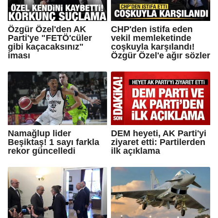
Özgür Özel'den AK
CHP'den istifa eden
Parti'ye "FETÖ'cüler
vekil memleketinde
gibi kaçacaksınız"
coşkuyla karşılandı!
iması
Özgür Özel'e ağır sözler
Namağlup lider
DEM heyeti, AK Parti'yi
Beşiktaş! 1 sayı farkla
ziyaret etti: Partilerden
rekor güncelledi
ilk açıklama