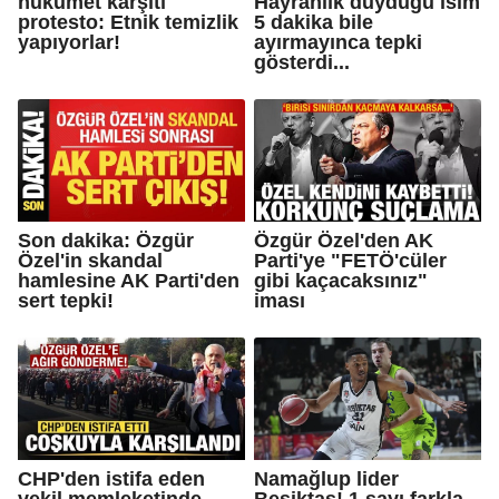
hükümet karşıtı
Hayranlık duyduğu isim
protesto: Etnik temizlik
5 dakika bile
yapıyorlar!
ayırmayınca tepki
gösterdi...
Son dakika: Özgür
Özgür Özel'den AK
Özel'in skandal
Parti'ye "FETÖ'cüler
hamlesine AK Parti'den
gibi kaçacaksınız"
sert tepki!
iması
CHP'den istifa eden
Namağlup lider
vekil memleketinde
Beşiktaş! 1 sayı farkla