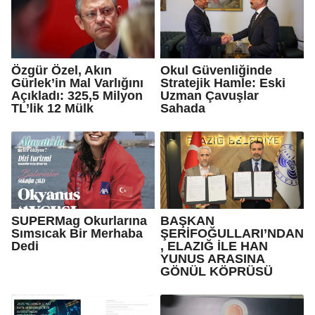
Özgür Özel, Akın
Okul Güvenliğinde
Gürlek’in Mal Varlığını
Stratejik Hamle: Eski
Açıkladı: 325,5 Milyon
Uzman Çavuşlar
TL’lik 12 Mülk
Sahada
SUPERMag Okurlarına
BAŞKAN
Sımsıcak Bir Merhaba
ŞERİFOĞULLARI’NDAN
Dedi
, ELAZIĞ İLE HAN
YUNUS ARASINA
GÖNÜL KÖPRÜSÜ