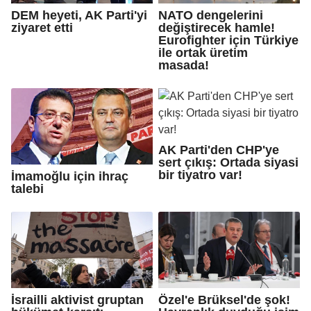
DEM heyeti, AK Parti'yi
NATO dengelerini
ziyaret etti
değiştirecek hamle!
Eurofighter için Türkiye
ile ortak üretim
masada!
AK Parti'den CHP'ye
sert çıkış: Ortada siyasi
bir tiyatro var!
İmamoğlu için ihraç
talebi
İsrailli aktivist gruptan
Özel'e Brüksel'de şok!