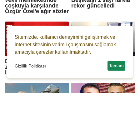
coşkuyla karşılandı!
rekor güncelledi
Özgür Özel'e ağır sözler
Sitemizde, kullanıcı deneyimini geliştirmek ve
internet sitesinin verimli çalışmasını sağlamak
amacıyla çerezler kullanılmaktadır.
DEM heyeti, AK Parti'yi
DEM heyeti, AK Parti'yi
Tamam
Gizlilik Politikası
ziyaret etti: Partilerden
ziyaret etti
ilk açıklama
NATO dengelerini
İmamoğlu için ihraç
değiştirecek hamle!
talebi
Eurofighter için Türkiye
ile ortak üretim