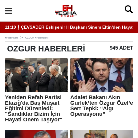
ltin'den Hayati Uyarı Kulaktan Dolma Bilgiyle İlaçlama Ölüm Getir
19:46 ┋ Elazığ'da Sivil Katılım Zirvesi Gerçekleştirild
HABERLER
OZGUR HABERLERI
OZGUR
HABERLERI
945 ADET
Yeniden Refah Partisi
Adalet Bakanı Akın
Elazığ'da Baş Müşait
Gürlek’ten Özgür Özel’e
Eğitimi Düzenledi:
Sert Tepki: “Algı
"Sandıklar Bizim İçin
Operasyonu”
Hayati Önem Taşıyor"