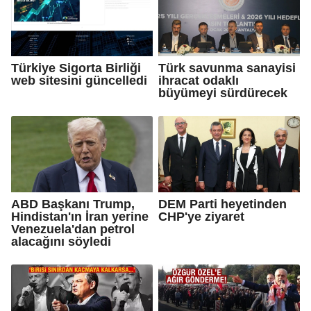
Türkiye Sigorta Birliği
Türk savunma sanayisi
web sitesini güncelledi
ihracat odaklı
büyümeyi sürdürecek
ABD Başkanı Trump,
DEM Parti heyetinden
Hindistan'ın İran yerine
CHP'ye ziyaret
Venezuela'dan petrol
alacağını söyledi