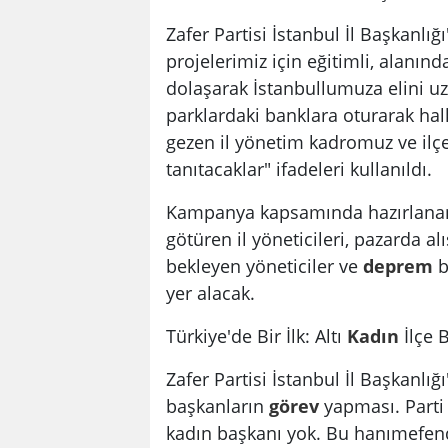
Zafer Partisi İstanbul İl Başkanlı
projelerimiz için eğitimli, alanında
dolaşarak İstanbullumuza elini u
parklardaki banklara oturarak halkl
gezen il yönetim kadromuz ve ilç
tanıtacaklar" ifadeleri kullanıldı.
Kampanya kapsamında hazırlanan 
götüren il yöneticileri, pazarda al
bekleyen yöneticiler ve
deprem
b
yer alacak.
Türkiye'de Bir İlk: Altı
Kadın
İlçe 
Zafer Partisi İstanbul İl Başkanlığ
başkanların
görev
yapması. Parti y
kadın başkanı yok. Bu hanımefendil