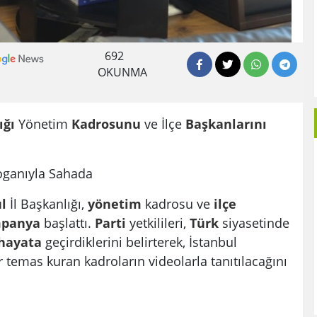
692
OKUNMA
ığı
Yönetim
Kadrosunu
ve İlçe
Başkanlarını
loganıyla Sahada
l
İl Başkanlığı,
yönetim
kadrosu ve
ilçe
panya
başlattı.
Parti
yetkilileri,
Türk
siyasetinde
hayata
geçirdiklerini belirterek, İstanbul
 temas kuran kadroların videolarla tanıtılacağını