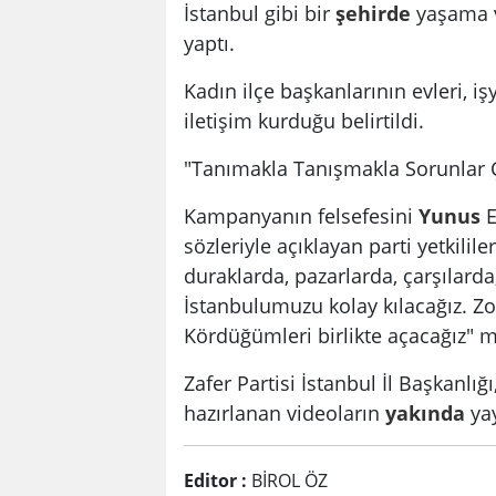
İstanbul gibi bir
şehirde
yaşama v
yaptı.
Kadın ilçe başkanlarının evleri, i
iletişim kurduğu belirtildi.
"Tanımakla Tanışmakla Sorunlar 
Kampanyanın felsefesini
Yunus
E
sözleriyle açıklayan parti yetkilile
duraklarda, pazarlarda, çarşılard
İstanbulumuzu kolay kılacağız. Z
Kördüğümleri birlikte açacağız" m
Zafer Partisi İstanbul İl Başkanlığ
hazırlanan videoların
yakında
yay
Editor :
BİROL ÖZ