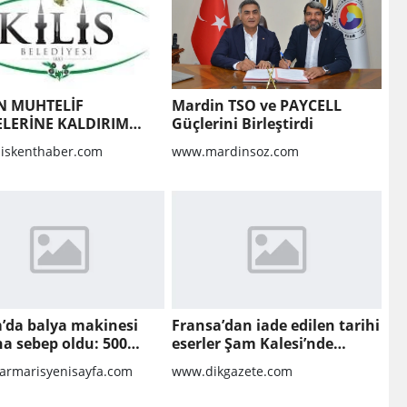
N MUHTELİF
Mardin TSO ve PAYCELL
LERİNE KALDIRIM
Güçlerini Birleştirdi
MASI VE BOZULAN
liskenthaber.com
www.mardinsoz.com
RIMLARIN
LMASI YAPIM İŞİ
’da balya makinesi
Fransa’dan iade edilen tarihi
a sebep oldu: 500
eserler Şam Kalesi’nde
 anız küle döndü
sergilendi
rmarisyenisayfa.com
www.dikgazete.com