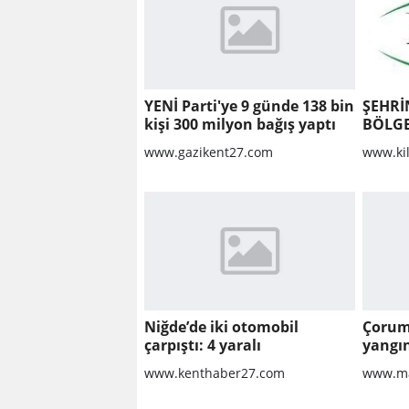
YENİ Parti'ye 9 günde 138 bin
ŞEHRİ
kişi 300 milyon bağış yaptı
BÖLGE
YAPIL
www.gazikent27.com
www.ki
KALDI
ONARI
Niğde’de iki otomobil
Çorum
çarpıştı: 4 yaralı
yangın
dönüm
www.kenthaber27.com
www.ma