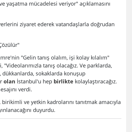
e yaşatma mücadelesi veriyor" açıklamasını
şyerlerini ziyaret ederek vatandaşlarla doğrudan
Çözülür"
mre'nin "Gelin tanış olalım, işi kolay kılalım"
ri, "Videolarımızla tanış olacağız. Ve parklarda,
a, dükkanlarda, sokaklarda konuşup
or
olan
İstanbul'u hep
birlikte
kolaylaştıracağız.
esajını verdi.
ı, birikimli ve yetkin kadrolarını tanıtmak amacıyla
ınlanacağını duyurdu.