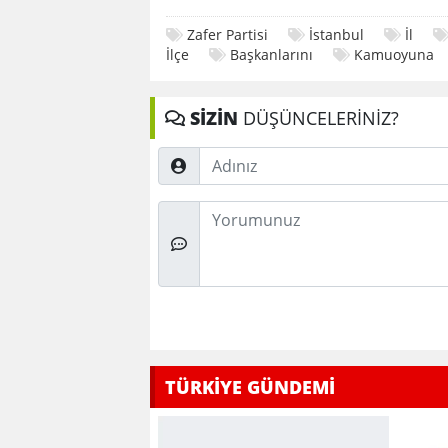
Zafer Partisi
İstanbul
İl
İlçe
Başkanlarını
Kamuoyuna
SİZİN
DÜŞÜNCELERİNİZ?
Adınız
Düşünceleriniz
TÜRKİYE GÜNDEMİ