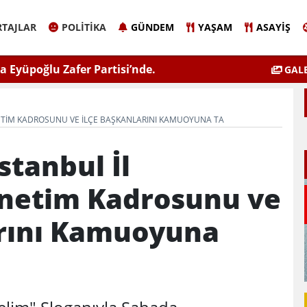
TAJLAR
POLITIKA
GÜNDEM
YAŞAM
ASAYIŞ
 Eyüpoğlu Zafer Partisi’nde.
ÇEVSADER Eskişehir İl B
GALE
Kulaktan Do
ÖNETIM KADROSUNU VE İLÇE BAŞKANLARINI KAMUOYUNA TA
İstanbul İl
önetim Kadrosunu ve
arını Kamuoyuna