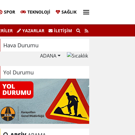
SPOR
TEKNOLOJI
SAĞLIK
aşkanı Sinem Eltin'den Hayati Uyarı
Ela
RİLER
YAZARLAR
İLETIŞIM
lma Bilgiyle İlaçlama Ölüm Getirir
Hava Durumu
ADANA
Yol Durumu