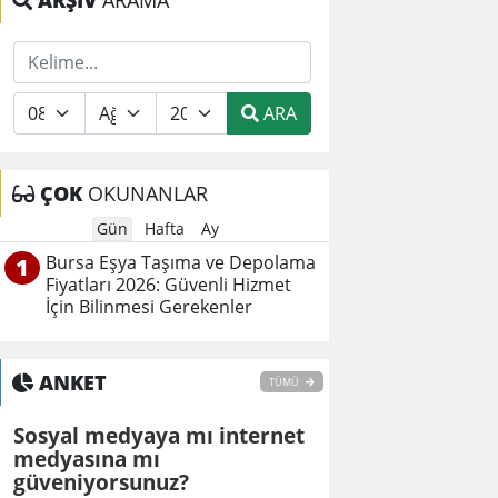
ARŞİV
ARAMA
ARA
ÇOK
OKUNANLAR
Gün
Hafta
Ay
Bursa Eşya Taşıma ve Depolama
1
Fiyatları 2026: Güvenli Hizmet
İçin Bilinmesi Gerekenler
ANKET
TÜMÜ
Sosyal medyaya mı internet
medyasına mı
güveniyorsunuz?