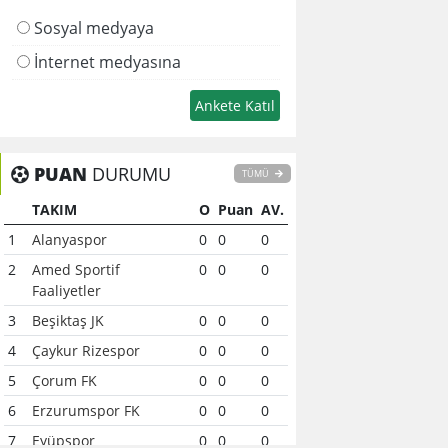
Sosyal medyaya
İnternet medyasına
PUAN
DURUMU
TÜMÜ
TAKIM
O
Puan
AV.
1
Alanyaspor
0
0
0
2
Amed Sportif
0
0
0
Faaliyetler
3
Beşiktaş JK
0
0
0
4
Çaykur Rizespor
0
0
0
5
Çorum FK
0
0
0
6
Erzurumspor FK
0
0
0
7
Eyüpspor
0
0
0