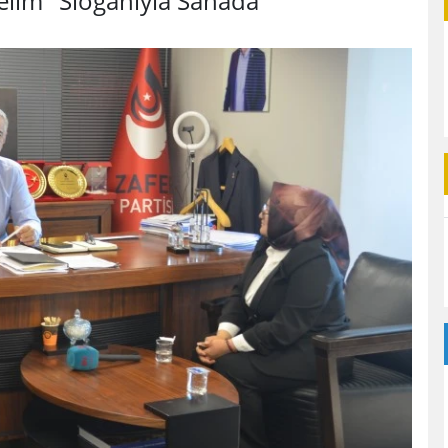
şelim" Sloganıyla Sahada