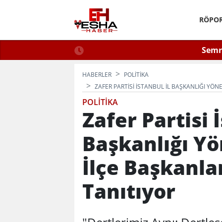
RÖPOR
 2026: Güvenli Hizmet
Semra
n Bilinmesi Gerekenler
HABERLER
POLITIKA
ZAFER PARTISI İSTANBUL İL BAŞKANLIĞI Y
POLITIKA
Zafer Partisi 
Başkanlığı Y
İlçe Başkanl
Tanıtıyor