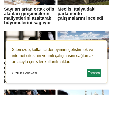
Sayıları artan ortak ofis
Meclis, İtalya'daki
alanları girişimcilerin
parlamento
maliyetlerini azaltarak
çalışmalarını inceledi
büyümelerini sağlıyor
Sitemizde, kullanıcı deneyimini geliştirmek ve
internet sitesinin verimli çalışmasını sağlamak
amacıyla çerezler kullanılmaktadır.
Önlisans ve lisans
Türkiye'de geçen yıl
düzeyindeki 8 devlet
muayeneden geçirilen
üniversitenin öğrenci
araç sayısı 13,3
Tamam
Gizlilik Politikası
sayısı 5 binin altında
milyonu aştı
kaldı