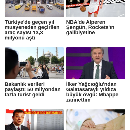
Türkiye'de geçen yıl
NBA'de Alperen
muayeneden geçirilen
Şengün, Rockets'ın
araç sayısı 13,3
galibiyetine
milyonu aştı
Bakanlık verileri
İlker Yağcıoğlu'ndan
paylaştı! 50 milyondan
Galatasaraylı yıldıza
fazla turist geldi
büyük övgü: Mbappe
zannettim