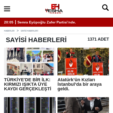
11:19 ┋ ÇEVSADER Eskişehir İl Başkanı Sinem Eltin'den 
HABERLER
SAYISI HABERLERI
SAYISI
HABERLERI
1371 ADET
TÜRKİYE'DE BİR İLK:
Atatürk’ün Kızları
KIRMIZI IŞIKTA ÜYE
İstanbul’da bir araya
KAYDI GERÇEKLEŞTİ
geldi.