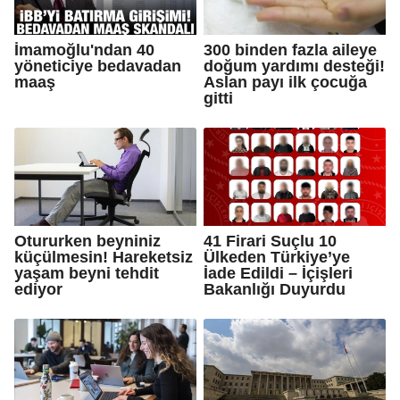
İmamoğlu'ndan 40
300 binden fazla aileye
yöneticiye bedavadan
doğum yardımı desteği!
maaş
Aslan payı ilk çocuğa
gitti
Otururken beyniniz
41 Firari Suçlu 10
küçülmesin! Hareketsiz
Ülkeden Türkiye’ye
yaşam beyni tehdit
İade Edildi – İçişleri
ediyor
Bakanlığı Duyurdu