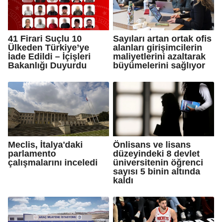
41 Firari Suçlu 10
Sayıları artan ortak ofis
Ülkeden Türkiye’ye
alanları girişimcilerin
İade Edildi – İçişleri
maliyetlerini azaltarak
Bakanlığı Duyurdu
büyümelerini sağlıyor
Meclis, İtalya'daki
Önlisans ve lisans
parlamento
düzeyindeki 8 devlet
çalışmalarını inceledi
üniversitenin öğrenci
sayısı 5 binin altında
kaldı