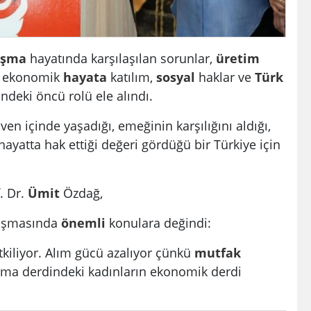
ışma
hayatında karşılaşılan sorunlar,
üretim
i, ekonomik
hayata
katılım,
sosyal
haklar ve
Türk
ndeki öncü rolü ele alındı.
ven içinde yaşadığı, emeğinin karşılığını aldığı,
ayatta hak ettiği değeri gördüğü bir Türkiye için
. Dr.
Ümit
Özdağ,
uluşmasında
önemli
konulara değindi:
tkiliyor. Alım gücü azalıyor çünkü
mutfak
urma derdindeki kadınların ekonomik derdi