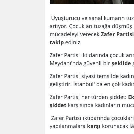
Uyuşturucu ve sanal kumarın tuz
artıyor. Çocukları tuzağa düşmüş 
mücadeleyi verecek
Zafer Partisi
takip
ediniz.
Zafer Partisi iktidarında çocuklar
Meydanı'nda güvenli bir
şekilde
g
Zafer Partisi siyasi temsilde kadı
geliştirir. İstanbul' da en çok kad
Zafer Partisi her türden şiddet:
E
şiddet
karşısında kadınların müc
Zafer Partisi iktidarında çocuklar
yapılanmalara
karşı
korunacak lâi