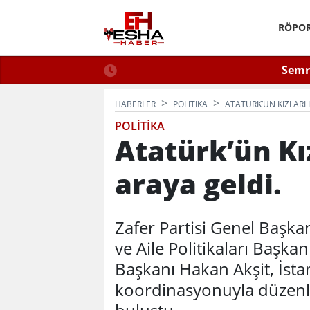
RÖPOR
 2026: Güvenli Hizmet
Semra
n Bilinmesi Gerekenler
HABERLER
POLITIKA
ATATÜRK’ÜN KIZLARI 
POLITIKA
Atatürk’ün Kız
araya geldi.
Zafer Partisi Genel Başka
ve Aile Politikaları Başka
Başkanı Hakan Akşit, İsta
koordinasyonuyla düzenl