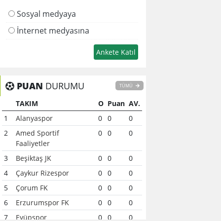
Sosyal medyaya
İnternet medyasına
PUAN
DURUMU
TÜMÜ
TAKIM
O
Puan
AV.
1
Alanyaspor
0
0
0
2
Amed Sportif
0
0
0
Faaliyetler
3
Beşiktaş JK
0
0
0
4
Çaykur Rizespor
0
0
0
5
Çorum FK
0
0
0
6
Erzurumspor FK
0
0
0
7
Eyüpspor
0
0
0