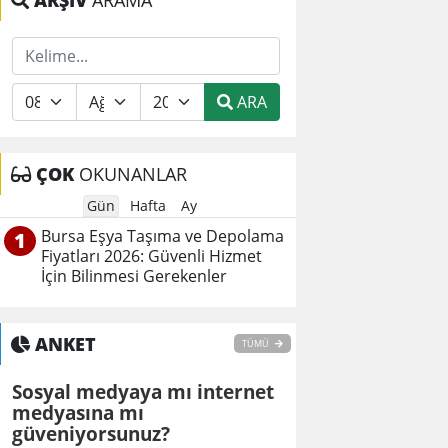
ARŞİV
ARAMA
ARA
ÇOK
OKUNANLAR
Gün
Hafta
Ay
Bursa Eşya Taşıma ve Depolama
1
Fiyatları 2026: Güvenli Hizmet
İçin Bilinmesi Gerekenler
ANKET
TÜMÜ
Sosyal medyaya mı internet
medyasına mı
güveniyorsunuz?