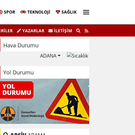
SPOR
TEKNOLOJI
SAĞLIK
aşkanı Sinem Eltin'den Hayati Uyarı
Ela
RİLER
YAZARLAR
İLETIŞIM
lma Bilgiyle İlaçlama Ölüm Getirir
Hava Durumu
ADANA
Yol Durumu