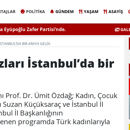
TAJLAR
POLITIKA
GÜNDEM
YAŞAM
ASAYIŞ
 Eyüpoğlu Zafer Partisi’nde.
ÇEVSADER Eskişehir İl B
GALE
Kulaktan Do
İSTANBUL’DA BIR ARAYA GELDI.
ları İstanbul’da bir
nı Prof. Dr. Ümit Özdağ; Kadın, Çocuk
nı Suzan Küçüksaraç ve İstanbul İl
nbul İl Başkanlığının
enen programda Türk kadınlarıyla