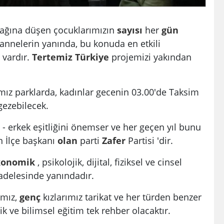
ağına düşen çocuklarımızın
sayısı
her
gün
annelerin yanında, bu konuda en etkili
vardır.
Tertemiz Türkiye
projemizi yakından
ımız parklarda, kadınlar gecenin 03.00'de Taksim
ezebilecek.
n - erkek eşitliğini önemser ve her geçen yıl bunu
ın İlçe başkanı
olan
parti
Zafer
Partisi 'dir.
konomik
, psikolojik, dijital, fiziksel ve cinsel
adelesinde yanındadır.
ımız,
genç
kızlarımız tarikat ve her türden benzer
k ve bilimsel eğitim tek rehber olacaktır.