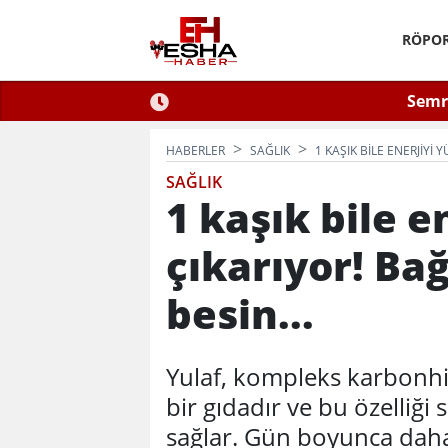
RÖPOR
 2026: Güvenli Hizmet
Semra
n Bilinmesi Gerekenler
HABERLER
SAĞLIK
1 KAŞIK BILE ENERJIYI 
SAĞLIK
1 kaşık bile e
çıkarıyor! Bağ
besin...
Yulaf, kompleks karbonh
bir gıdadır ve bu özelliği
sağlar. Gün boyunca daha