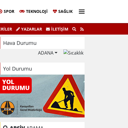
SPOR
TEKNOLOJI
SAĞLIK
aşkanı Sinem Eltin'den Hayati Uyarı
Ela
RİLER
YAZARLAR
İLETIŞIM
lma Bilgiyle İlaçlama Ölüm Getirir
Hava Durumu
ADANA
Yol Durumu