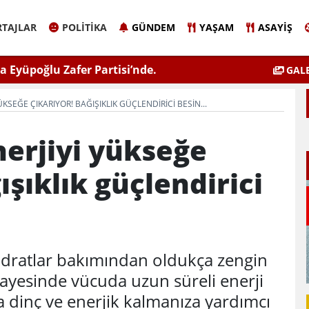
TAJLAR
POLITIKA
GÜNDEM
YAŞAM
ASAYIŞ
 Eyüpoğlu Zafer Partisi’nde.
ÇEVSADER Eskişehir İl B
GALE
Kulaktan Do
YÜKSEĞE ÇIKARIYOR! BAĞIŞIKLIK GÜÇLENDIRICI BESIN...
nerjiyi yükseğe
ışıklık güçlendirici
idratlar bakımından oldukça zengin
 sayesinde vücuda uzun süreli enerji
 dinç ve enerjik kalmanıza yardımcı