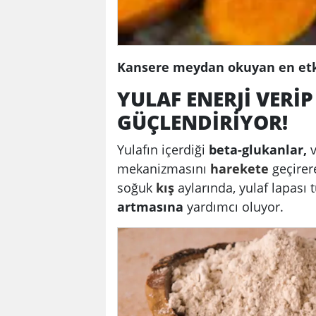
Kansere meydan okuyan en etkil
YULAF ENERJİ VERİP
GÜÇLENDİRİYOR!
Yulafın içerdiği
beta-glukanlar,
v
mekanizmasını
harekete
geçirer
soğuk
kış
aylarında, yulaf lapası
artmasına
yardımcı oluyor.