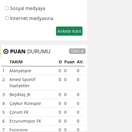
Sosyal medyaya
İnternet medyasına
PUAN
DURUMU
TÜMÜ
TAKIM
O
Puan
AV.
1
Alanyaspor
0
0
0
2
Amed Sportif
0
0
0
Faaliyetler
3
Beşiktaş JK
0
0
0
4
Çaykur Rizespor
0
0
0
5
Çorum FK
0
0
0
6
Erzurumspor FK
0
0
0
7
Eyüpspor
0
0
0