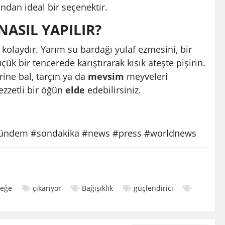
ndan ideal bir seçenektir.
NASIL YAPILIR?
 kolaydır. Yarım su bardağı yulaf ezmesini, bir
çük bir tencerede karıştırarak kısık ateşte pişirin.
ine bal, tarçın ya da
mevsim
meyveleri
ezzetli bir öğün
elde
edebilirsiniz.
ndem #sondakika #news #press #worldnews
seğe
çıkarıyor
Bağışıklık
güçlendirici