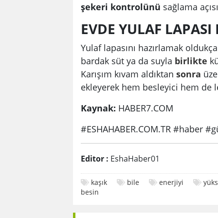
şekeri kontrolünü
sağlama açısı
EVDE YULAF LAPASI 
Yulaf lapasını hazırlamak oldukça
bardak süt ya da suyla
birlikte
kü
Karışım kıvam aldıktan
sonra
üzer
ekleyerek hem besleyici hem de l
Kaynak:
HABER7.COM
#ESHAHABER.COM.TR #haber #gü
Editor :
EshaHaber01
kaşık
bile
enerjiyi
yük
besin