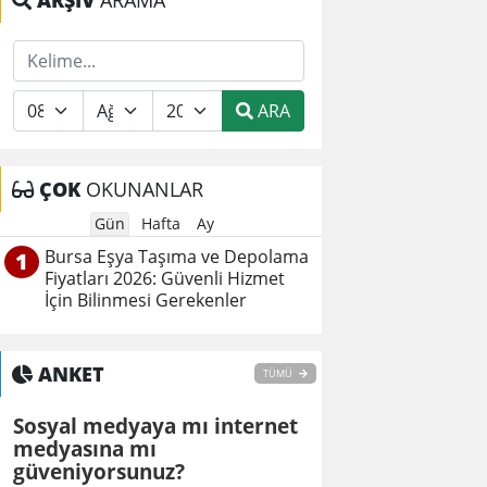
ARŞİV
ARAMA
ARA
ÇOK
OKUNANLAR
Gün
Hafta
Ay
Bursa Eşya Taşıma ve Depolama
1
Fiyatları 2026: Güvenli Hizmet
İçin Bilinmesi Gerekenler
ANKET
TÜMÜ
Sosyal medyaya mı internet
medyasına mı
güveniyorsunuz?