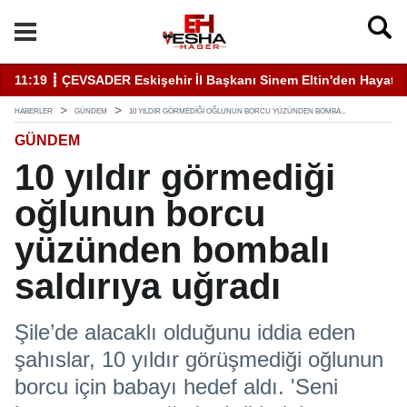
11:19 ┋ ÇEVSADER Eskişehir İl Başkanı Sinem Eltin'den Hayati U
19
HABERLER
GÜNDEM
10 YILDIR GÖRMEDIĞI OĞLUNUN BORCU YÜZÜNDEN BOMBA...
GÜNDEM
10 yıldır görmediği
oğlunun borcu
yüzünden bombalı
saldırıya uğradı
Şile’de alacaklı olduğunu iddia eden
şahıslar, 10 yıldır görüşmediği oğlunun
borcu için babayı hedef aldı. 'Seni