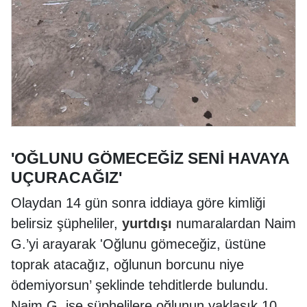
'OĞLUNU GÖMECEĞİZ SENİ HAVAYA
UÇURACAĞIZ'
Olaydan 14 gün sonra iddiaya göre kimliği
belirsiz şüpheliler,
yurtdışı
numaralardan Naim
G.’yi arayarak 'Oğlunu gömeceğiz, üstüne
toprak atacağız, oğlunun borcunu niye
ödemiyorsun’ şeklinde tehditlerde bulundu.
Naim G. ise şüphelilere oğlunun yaklaşık 10