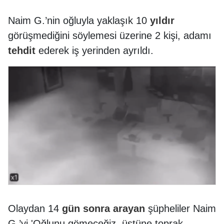
Naim G.’nin oğluyla yaklaşık 10
yıldır
görüşmediğini söylemesi üzerine 2 kişi, adamı
tehdit
ederek iş yerinden ayrıldı.
Olaydan 14
gün
sonra
arayan
şüpheliler Naim
G.’yi 'Oğlunu gömeceğiz, üstüne toprak