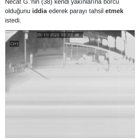
Necat G.’nin (38) kendi yakınlarına borcu
olduğunu
iddia
ederek parayı tahsil
etmek
istedi.