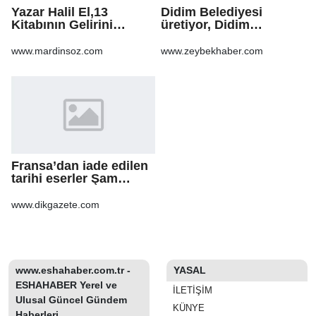
Yazar Halil El,13
Didim Belediyesi
Kitabının Gelirini
üretiyor, Didim
Öğrencilere Ayırdı
güzelleşiyor
www.mardinsoz.com
www.zeybekhaber.com
Fransa’dan iade edilen
tarihi eserler Şam
Kalesi’nde sergilendi
www.dikgazete.com
www.eshahaber.com.tr -
YASAL
ESHAHABER Yerel ve
İLETIŞIM
Ulusal Güncel Gündem
KÜNYE
Haberleri