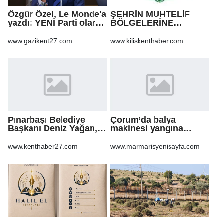
Özgür Özel, Le Monde'a
ŞEHRİN MUHTELİF
yazdı: YENİ Parti olarak
BÖLGELERİNE
farklı bir gelecek
KALDIRIM YAPILMASI
öneriyoruz
VE BOZULAN
www.gazikent27.com
www.kiliskenthaber.com
KALDIRIMLARIN
ONARILMASI YAPIM İŞİ
Pınarbaşı Belediye
Çorum’da balya
Başkanı Deniz Yağan,
makinesi yangına
Yeni Parti’ye geçti
sebep oldu: 500 dönüm
anız küle döndü
www.kenthaber27.com
www.marmarisyenisayfa.com