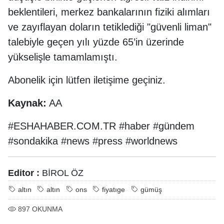
beklentileri, merkez bankalarının fiziki alımları
ve zayıflayan doların tetiklediği "güvenli liman"
talebiyle geçen yılı yüzde 65’in üzerinde
yükselişle tamamlamıştı.
Abonelik için lütfen iletişime geçiniz.
Kaynak:
AA
#ESHAHABER.COM.TR #haber #gündem
#sondakika #news #press #worldnews
Editor :
BİROL ÖZ
altın
altın
ons
fiyatıge
gümüş
897
OKUNMA