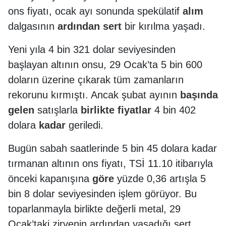
ons fiyatı, ocak ayı sonunda spekülatif
alım
dalgasının
ardından
sert
bir kırılma yaşadı.
Yeni yıla 4 bin 321 dolar seviyesinden
başlayan altının onsu, 29 Ocak’ta 5 bin 600
doların üzerine çıkarak tüm zamanların
rekorunu kırmıştı. Ancak şubat ayının
başında
gelen
satışlarla
birlikte
fiyatlar
4 bin 402
dolara
kadar
geriledi.
Bugün sabah saatlerinde 5 bin 45 dolara kadar
tırmanan altının ons fiyatı, TSİ 11.10 itibarıyla
önceki kapanışına
göre
yüzde 0,36 artışla 5
bin 8 dolar seviyesinden işlem görüyor. Bu
toparlanmayla birlikte değerli metal, 29
Ocak’taki zirvenin ardından yaşadığı sert