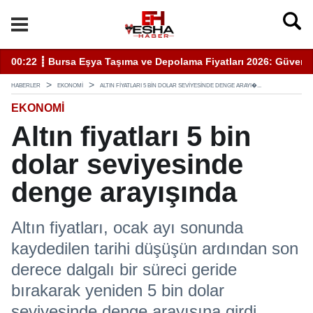
enli Hizmet İçin Bilinmesi Gerekenler
20:05 ┋ Semra Eyüpoğlu Zafer Partisi’nde.
11
HABERLER
EKONOMI
ALTIN FIYATLARI 5 BIN DOLAR SEVIYESINDE DENGE ARAYI�...
EKONOMI
Altın fiyatları 5 bin
dolar seviyesinde
denge arayışında
Altın fiyatları, ocak ayı sonunda
kaydedilen tarihi düşüşün ardından son
derece dalgalı bir süreci geride
bırakarak yeniden 5 bin dolar
seviyesinde denge arayışına girdi.