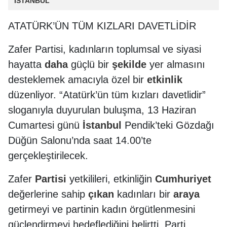
İSTANBUL
ATATÜRK’ÜN TÜM KIZLARI DAVETLİDİR
Zafer Partisi, kadınların toplumsal ve siyasi
hayatta
daha
güçlü bir
şekilde
yer almasını
desteklemek amacıyla özel bir
etkinlik
düzenliyor. “Atatürk’ün tüm kızları davetlidir”
sloganıyla duyurulan buluşma, 13 Haziran
Cumartesi günü
İstanbul
Pendik’teki Gözdağı
Düğün Salonu’nda saat 14.00’te
gerçekleştirilecek.
Zafer
Partisi
yetkilileri, etkinliğin
Cumhuriyet
değerlerine sahip
çıkan
kadınları bir
araya
getirmeyi ve partinin kadın örgütlenmesini
güçlendirmeyi hedeflediğini belirtti. Parti,