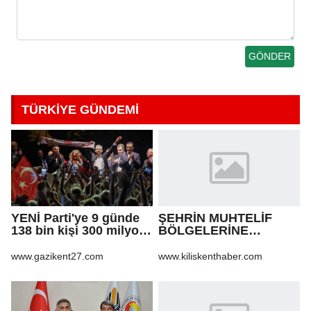
TÜRKİYE GÜNDEMİ
YENİ Parti'ye 9 günde
ŞEHRİN MUHTELİF
138 bin kişi 300 milyon
BÖLGELERİNE
bağış yaptı
KALDIRIM YAPILMASI
VE BOZULAN
www.gazikent27.com
www.kiliskenthaber.com
KALDIRIMLARIN
ONARILMASI YAPIM İŞİ