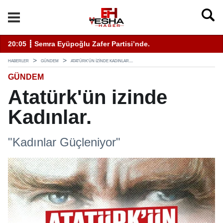
enli Hizmet İçin Bilinmesi Gerekenler
20:05 ┋ Semra Eyüpoğlu Zafer Partisi’nde.
11
HABERLER
GÜNDEM
ATATÜRK'ÜN IZINDE KADINLAR....
GÜNDEM
Atatürk'ün izinde
Kadınlar.
"Kadınlar Güçleniyor"