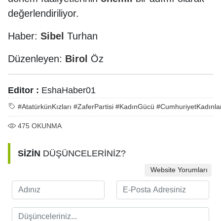
değerlendiriliyor.
Haber:
Sibel
Turhan
Düzenleyen:
Birol
Öz
Editor :
EshaHaber01
#AtatürkünKızları #ZaferPartisi #KadınGücü #CumhuriyetKadınl
475
OKUNMA
SİZİN
DÜŞÜNCELERİNİZ?
Website Yorumları