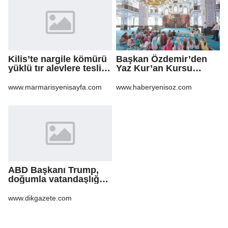
Kilis’te nargile kömürü
Başkan Özdemir’den
yüklü tır alevlere teslim
Yaz Kur’an Kursu
oldu
öğrencilerine ziyaret
www.marmarisyenisayfa.com
www.haberyenisoz.com
ABD Başkanı Trump,
doğumla vatandaşlığa
yönelik kısıtlamaları
genişleten
www.dikgazete.com
kararnameler imzaladı