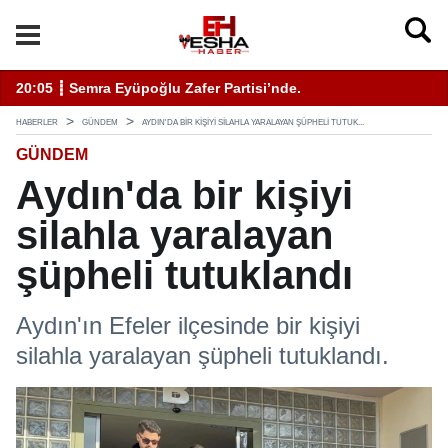
11:19 ┋ ÇEVSADER Eskişehir İl Başkanı Sinem Eltin'den Hayati U
19
HABERLER
GÜNDEM
AYDIN'DA BIR KIŞIYI SILAHLA YARALAYAN ŞÜPHELI TUTUK...
GÜNDEM
Aydın'da bir kişiyi
silahla yaralayan
şüpheli tutuklandı
Aydın'ın Efeler ilçesinde bir kişiyi
silahla yaralayan şüpheli tutuklandı.