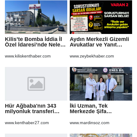
Kilis’te Bomba İddia İl
Aydın Merkezli Gizemli
Özel İdaresi’nde Neler
Avukatlar ve Yanıt
Oluyor?
Bekleyen Sorular
www.kiliskenthaber.com
www.zeybekhaber.com
Hür Ağbaba'nın 343
İki Uzman, Tek
milyonluk transferi
Merkezde Şifa
MASAK raporunda! Veli
Dağıtacak
Ağbaba'ya milyonlar
www.kenthaber27.com
www.mardinsoz.com
gitmiş