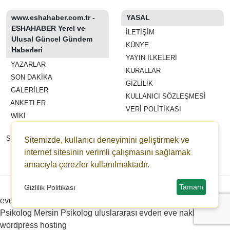
www.eshahaber.com.tr -
YASAL
ESHAHABER Yerel ve
İLETIŞIM
Ulusal Güncel Gündem
KÜNYE
Haberleri
YAYIN İLKELERI
YAZARLAR
KURALLAR
SON DAKİKA
GIZLILIK
GALERİLER
KULLANICI SÖZLEŞMESI
ANKETLER
VERI POLITIKASI
WİKİ
REKLAM VE YAYIN
SÖZLEŞMESI
Sitemizde, kullanıcı deneyimini geliştirmek ve
ESHAHABER
internet sitesinin verimli çalışmasını sağlamak
amacıyla çerezler kullanılmaktadır.
ESHA TV
Copyright © 2022-2026 eshahaber.com.tr eshatv.com -
HaberPanelim.com v8.7.6
Tamam
Gizlilik Politikası
evden eve nakliyat
Distributed by Redpress
Çanakkale
Psikolog
Mersin Psikolog
uluslararası evden eve nakliyat
wordpress hosting