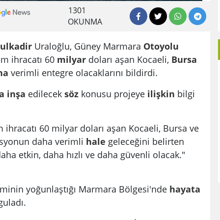
1301
OKUNMA
ulkadir
Uraloğlu, Güney Marmara
Otoyolu
lam ihracatı 60
milyar
doları aşan Kocaeli,
Bursa
ha
verimli entegre olacaklarını bildirdi.
a
inşa
edilecek
söz
konusu projeye
ilişkin
bilgi
am ihracatı 60 milyar doları aşan Kocaeli, Bursa ve
rasyonun daha verimli
hale
geleceğini belirten
daha etkin, daha hızlı ve daha güvenli olacak."
iminin yoğunlaştığı Marmara Bölgesi'nde
hayata
uladı.