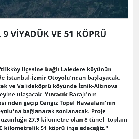
, 9 VİYADÜK VE 51 KÖPRÜ
ftlikköy ilçesine
bağlı
Laledere köyünün
de İstanbul-İzmir Otoyolu'ndan başlayacak.
ek ve Valideköprü köyünde İznik-Altınova
eyine ulaşacak.
Yuvacık
Barajı'nın
si'nden geçip Cengiz Topel Havaalanı'nın
yolu'na bağlanarak sonlanacak. Proje
 uzunluğu 27,9 kilometre
olan
8 tünel, toplam
,6 kilometrelik 51 köprü inşa edeceğiz."