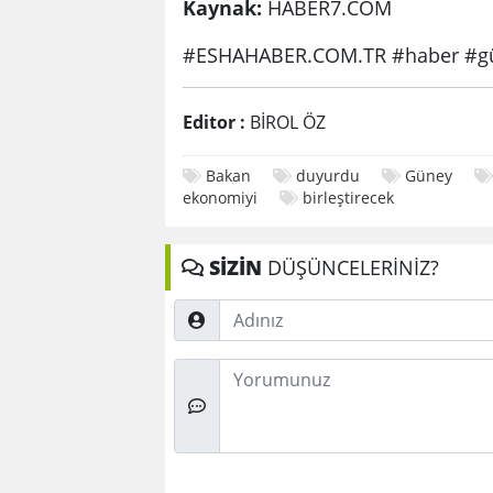
Kaynak:
HABER7.COM
#ESHAHABER.COM.TR #haber #gü
Editor :
BİROL ÖZ
Bakan
duyurdu
Güney
ekonomiyi
birleştirecek
SİZİN
DÜŞÜNCELERİNİZ?
Adınız
Düşünceleriniz