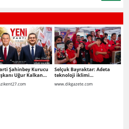
arti Şahinbey Kurucu
Selçuk Bayraktar: Adeta
aşkanı Uğur Kalkan
teknoloji iklimi
Güneydoğu'dan esecek
zikent27.com
www.dikgazete.com