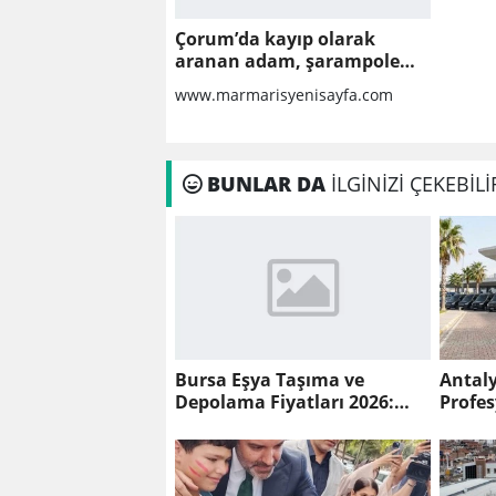
Çorum’da kayıp olarak
aranan adam, şarampole
yuvarlanan otomobilinin
www.marmarisyenisayfa.com
altında ölü bulundu
BUNLAR DA
İLGİNİZİ ÇEKEBİLİ
Bursa Eşya Taşıma ve
Antal
Depolama Fiyatları 2026:
Profes
Güvenli Hizmet İçin
Hizmet
Bilinmesi Gerekenler