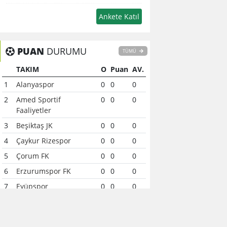
PUAN
DURUMU
TÜMÜ
TAKIM
O
Puan
AV.
1
Alanyaspor
0
0
0
2
Amed Sportif
0
0
0
Faaliyetler
3
Beşiktaş JK
0
0
0
4
Çaykur Rizespor
0
0
0
5
Çorum FK
0
0
0
6
Erzurumspor FK
0
0
0
7
Eyüpspor
0
0
0
8
Fenerbahçe
0
0
0
9
Galatasaray
0
0
0