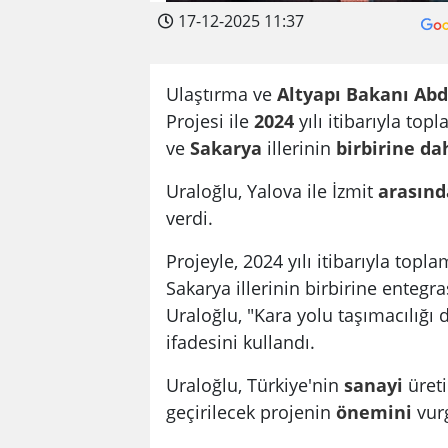
17-12-2025 11:37
Ulaştırma ve
Altyapı
Bakanı
Abd
Projesi ile
2024
yılı itibarıyla top
ve
Sakarya
illerinin
birbirine
da
Uraloğlu, Yalova ile İzmit
arasınd
verdi.
Projeyle, 2024 yılı itibarıyla topl
Sakarya illerinin birbirine enteg
Uraloğlu, "Kara yolu taşımacılığı 
ifadesini kullandı.
Uraloğlu, Türkiye'nin
sanayi
üret
geçirilecek projenin
önemini
vurg