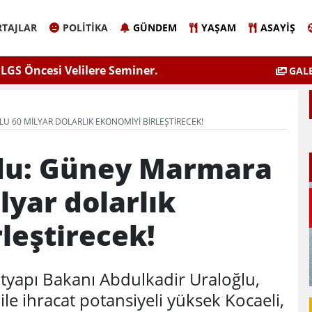
TAJLAR
POLITIKA
GÜNDEM
YAŞAM
ASAYIŞ
 LGS Öncesi Velilere Seminer.
Elazığ Belediyes
GALE
60 MILYAR DOLARLIK EKONOMIYI BIRLEŞTIRECEK!
du: Güney Marmara
lyar dolarlık
leştirecek!
ltyapı Bakanı Abdulkadir Uraloğlu,
e ihracat potansiyeli yüksek Kocaeli,