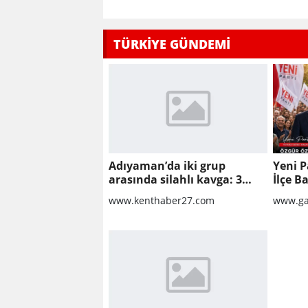
TÜRKİYE GÜNDEMİ
Adıyaman’da iki grup
Yeni P
arasında silahlı kavga: 3
İlçe B
yaralı
oldu
www.kenthaber27.com
www.ga