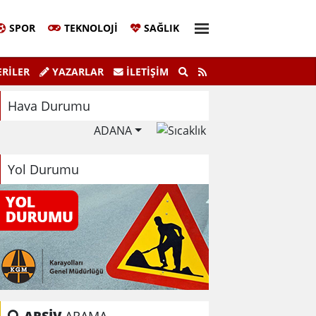
SPOR
TEKNOLOJI
SAĞLIK
i Sera Alanında Çelikle Gül Üretiyor.
Zafer Partisi İstan
RİLER
YAZARLAR
İLETIŞIM
Hava Durumu
ADANA
Yol Durumu