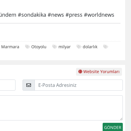
ndem #sondakika #news #press #worldnews
Marmara
Otoyolu
milyar
dolarlık
Website Yorumları
E-
Posta