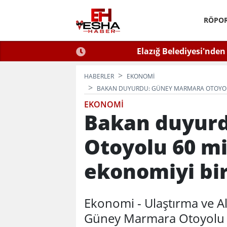
RÖPOR
 Gençlik Merkezi Açıldı
Elazığ Belediyesi'nden
HABERLER
EKONOMI
BAKAN DUYURDU: GÜNEY MARMARA OTOYOLU 
EKONOMI
Bakan duyur
Otoyolu 60 mi
ekonomiyi bir
Ekonomi - Ulaştırma ve A
Güney Marmara Otoyolu il