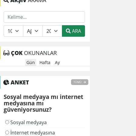
ARŞİV
ARAMA
ARA
ÇOK
OKUNANLAR
Gün
Hafta
Ay
ANKET
TÜMÜ
Sosyal medyaya mı internet
medyasına mı
güveniyorsunuz?
Sosyal medyaya
İnternet medyasına