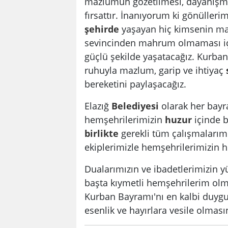
mazlumun gözetilmesi, dayanışm
fırsattır. İnanıyorum ki gönüller
şehirde
yaşayan hiç kimsenin ma
sevincinden mahrum olmaması içi
güçlü şekilde yaşatacağız. Kurba
ruhuyla mazlum, garip ve ihtiyaç
bereketini paylaşacağız.
Elazığ
Belediyesi
olarak her bay
hemşehrilerimizin
huzur
içinde b
birlikte
gerekli tüm çalışmalarım
ekiplerimizle hemşehrilerimizin h
Dualarımızın ve ibadetlerimizin 
başta kıymetli hemşehrilerim olm
Kurban Bayramı'nı en kalbi duygula
esenlik ve hayırlara vesile olması