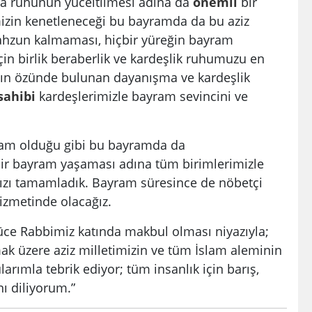
a ruhunun yüceltilmesi adına da
önemli
bir
imizin kenetleneceği bu bayramda da bu aziz
hzun kalmaması, hiçbir yüreğin bayram
n birlik beraberlik ve kardeşlik ruhumuzu en
nın özünde bulunan dayanışma ve kardeşlik
sahibi
kardeşlerimizle bayram sevincini ve
ram olduğu gibi bu bayramda da
ir bayram yaşaması adına tüm birimlerimizle
ızı tamamladık. Bayram süresince de nöbetçi
izmetinde olacağız.
yüce Rabbimiz katında makbul olması niyazıyla;
ak üzere aziz milletimizin ve tüm İslam aleminin
rımla tebrik ediyor; tüm insanlık için barış,
nı diliyorum.”