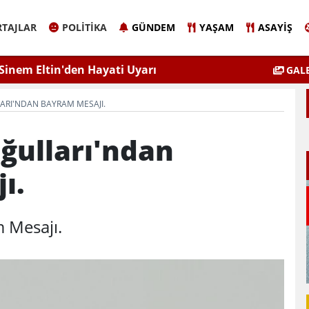
TAJLAR
POLITIKA
GÜNDEM
YAŞAM
ASAYIŞ
Sinem Eltin'den Hayati Uyarı
Elazığ'da 
GALE
lgiyle İlaçlama Ölüm Getirir
ARI'NDAN BAYRAM MESAJI.
ğulları'ndan
ı.
 Mesajı.