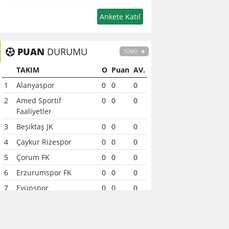
PUAN
DURUMU
TÜMÜ
TAKIM
O
Puan
AV.
1
Alanyaspor
0
0
0
2
Amed Sportif
0
0
0
Faaliyetler
3
Beşiktaş JK
0
0
0
4
Çaykur Rizespor
0
0
0
5
Çorum FK
0
0
0
6
Erzurumspor FK
0
0
0
7
Eyüpspor
0
0
0
8
Fenerbahçe
0
0
0
9
Galatasaray
0
0
0