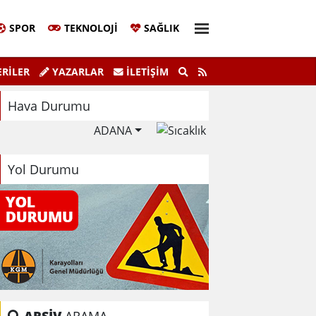
SPOR
TEKNOLOJI
SAĞLIK
Sivil Katılım Zirvesi Gerçekleştirildi.
"K
RİLER
YAZARLAR
İLETIŞIM
Hava Durumu
ADANA
Yol Durumu