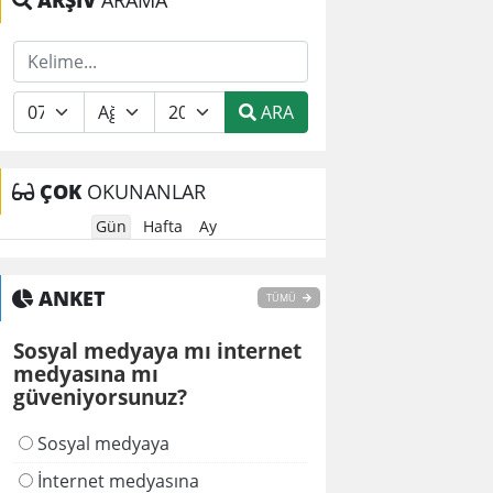
ARŞİV
ARAMA
ARA
ÇOK
OKUNANLAR
Gün
Hafta
Ay
ANKET
TÜMÜ
Sosyal medyaya mı internet
medyasına mı
güveniyorsunuz?
Sosyal medyaya
İnternet medyasına