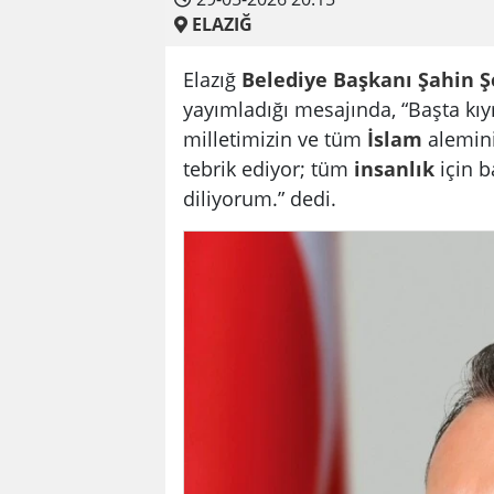
ELAZIĞ
Elazığ
Belediye
Başkanı
Şahin Ş
yayımladığı mesajında, “Başta kı
milletimizin ve tüm
İslam
alemin
tebrik ediyor; tüm
insanlık
için b
diliyorum.” dedi.