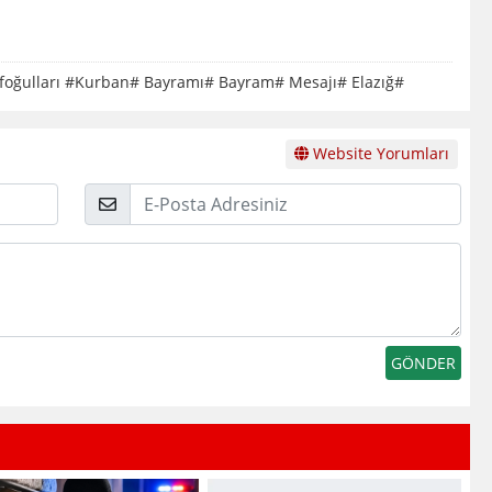
rifoğulları #Kurban# Bayramı# Bayram# Mesajı# Elazığ#
Website Yorumları
E-
Posta