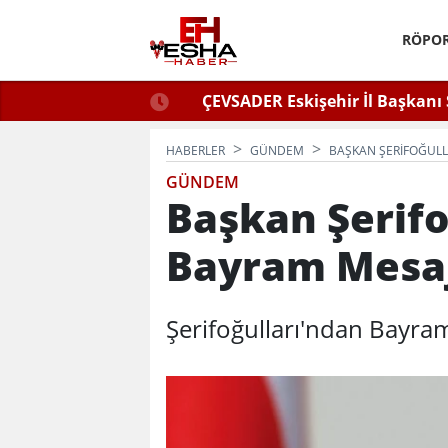
RÖPOR
ğlu Zafer Partisi’nde.
ÇEVSADER Eskişehir İl Başkanı 
Kulaktan Dolma Bi
HABERLER
GÜNDEM
BAŞKAN ŞERIFOĞULL
GÜNDEM
Başkan Şerifo
Bayram Mesaj
Şerifoğulları'ndan Bayram