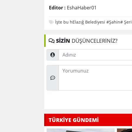
Editor :
EshaHaber01
İşte bu hElazığ Belediyesi #Şahin# Şe
SİZİN
DÜŞÜNCELERİNİZ?
Adınız
Düşünceleriniz
TÜRKİYE GÜNDEMİ