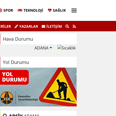
SPOR
TEKNOLOJI
SAĞLIK
r Pazar Günü Beşiktaş'ta Yürüyor!"
Belleği günce
RİLER
YAZARLAR
İLETIŞIM
Hava Durumu
ADANA
Yol Durumu