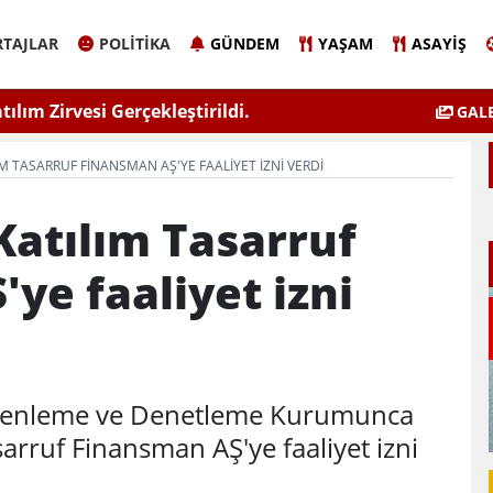
TAJLAR
POLITIKA
GÜNDEM
YAŞAM
ASAYIŞ
atılım Zirvesi Gerçekleştirildi.
"Kadınla
GALE
M TASARRUF FINANSMAN AŞ'YE FAALIYET IZNI VERDI
atılım Tasarruf
ye faaliyet izni
üzenleme ve Denetleme Kurumunca
arruf Finansman AŞ'ye faaliyet izni