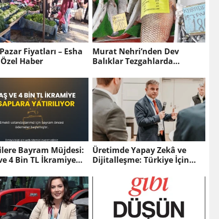
 Pazar Fiyatları – Esha
Murat Nehri’nden Dev
 Özel Haber
Balıklar Tezgahlarda
Vatandaşların İlgi Odağı
Oldu
ilere Bayram Müjdesi:
Üretimde Yapay Zekâ ve
e 4 Bin TL İkramiye
Dijitalleşme: Türkiye İçin
ara Yatırılıyor
Yeni Stratejik Ufuklar