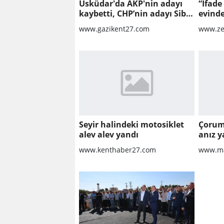
Üsküdar'da AKP'nin adayı
“İfade
kaybetti, CHP’nin adayı Sibel
evinde
Tan Çetinkaya Başkan Vekili
soruş
www.gazikent27.com
www.ze
seçildi
sarsab
Seyir halindeki motosiklet
Çorum
alev alev yandı
anız y
www.kenthaber27.com
www.ma