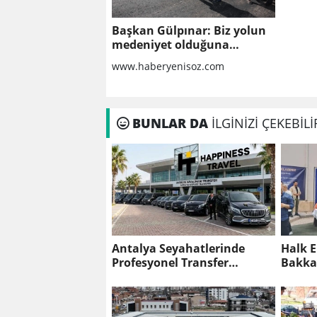
Başkan Gülpınar: Biz yolun
medeniyet olduğuna
inanıyoruz
www.haberyenisoz.com
BUNLAR DA
İLGİNİZİ ÇEKEBİLİ
Antalya Seyahatlerinde
Halk 
Profesyonel Transfer
Bakkal
Hizmetlerinin Rolü
Başkan