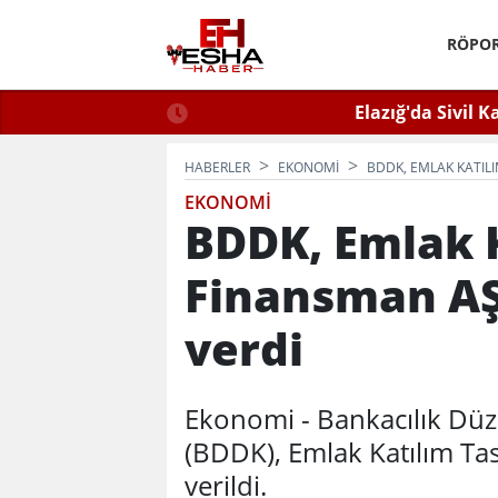
RÖPOR
Eltin'den Hayati Uyarı
Elazığ'da Sivil K
 İlaçlama Ölüm Getirir
HABERLER
EKONOMI
BDDK, EMLAK KATILI
EKONOMI
BDDK, Emlak K
Finansman AŞ'
verdi
Ekonomi - Bankacılık D
(BDDK), Emlak Katılım Tas
verildi.