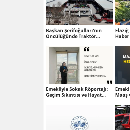
Başkan Şerifoğulları'nın
Elazığ
Öncülüğünde Traktör
Haber
Esnafları Sitesi Hizmette
Emekliyle Sokak Röportajı:
Emekl
Geçim Sıkıntısı ve Hayat
Maaş v
Pahalılığı
Hesapl