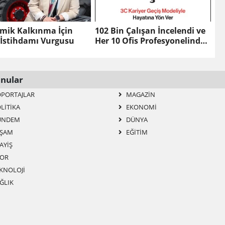
mik Kalkınma İçin
102 Bin Çalışan İncelendi ve
 İstihdamı Vurgusu
Her 10 Ofis Profesyonelinden
4’ü Kariyerinde Yeni Bir
Sayfa Açıyor
nular
PORTAJLAR
MAGAZIN
LITIKA
EKONOMI
ÜNDEM
DÜNYA
ŞAM
EĞITIM
AYIŞ
OR
KNOLOJI
ĞLIK