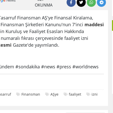
OKUNMA
Tasarruf Finansman AŞ'ye Finansal Kiralama,
 Finansman Şirketleri Kanunu'nun 7'inci
maddesi
nin Kuruluş ve Faaliyet Esasları Hakkında
numaralı fıkrası çerçevesinde faaliyet izni
Resmi
Gazete'de yayımlandı.
ndem #sondakika #news #press #worldnews
asarruf
Finansman
AŞye
faaliyet
izni