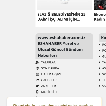
ELAZIĞ BELEDİYESİ’NİN 25
Ekono
DAİMİ İŞÇİ ALIMI İÇİN
Kadın
YAPACAĞI NOTER KURASI
CANLI YAYINLANACAK
www.eshahaber.com.tr -
Ko
ESHAHABER Yerel ve
RÖ
Ulusal Güncel Gündem
PO
Haberleri
G
YAZARLAR
YA
SON DAKIKA
AS
HABER ARŞIVI
SP
GALERİLER
TE
ANKETLER
SA
MOBIL SITE
RSS
SITENE EKLE
Sitemizde, kullanıcı deneyimini geliştirmek ve