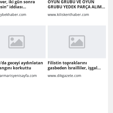
 ver, iki gün sonra
OYUN GRUBU VE OYUN
sin” iddiası
GRUBU YEDEK PARÇA ALIM
turma dosyasını
İŞİ
ybekhaber.com
www.kiliskenthaber.com
ilir
’da geceyi aydınlatan
Filistin topraklarını
angını korkuttu
gasbeden İsrailliler, işgal
altındaki Batı Şeria’daki
rmarisyenisayfa.com
www.dikgazete.com
saldırılarını sürdürdü