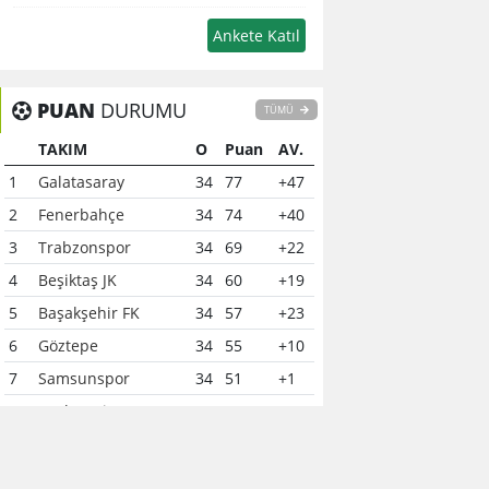
PUAN
DURUMU
TÜMÜ
TAKIM
O
Puan
AV.
1
Galatasaray
34
77
+47
2
Fenerbahçe
34
74
+40
3
Trabzonspor
34
69
+22
4
Beşiktaş JK
34
60
+19
5
Başakşehir FK
34
57
+23
6
Göztepe
34
55
+10
7
Samsunspor
34
51
+1
8
Çaykur Rizespor
34
41
-6
9
Konyaspor
34
40
-7
10
Kocaelispor
34
37
-12