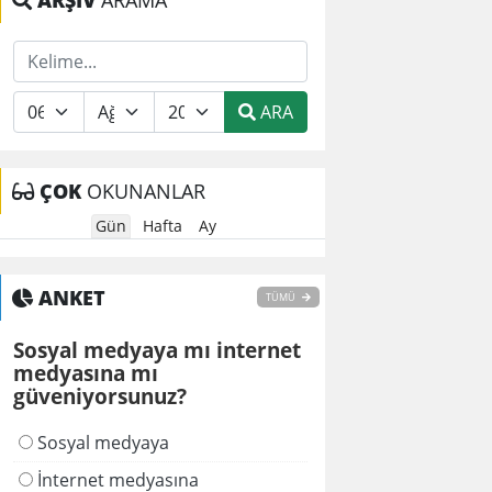
ARŞİV
ARAMA
ARA
ÇOK
OKUNANLAR
Gün
Hafta
Ay
ANKET
TÜMÜ
Sosyal medyaya mı internet
medyasına mı
güveniyorsunuz?
Sosyal medyaya
İnternet medyasına