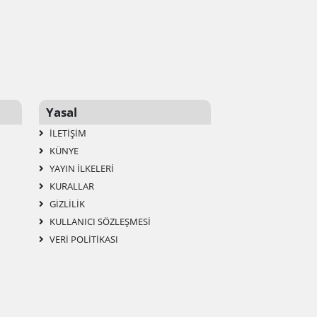
Yasal
İLETIŞIM
KÜNYE
YAYIN İLKELERI
KURALLAR
GIZLILIK
KULLANICI SÖZLEŞMESI
VERI POLITIKASI