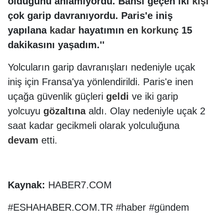
olduğunu anlamıyordu. Bahsi geçen iki
kişi
çok garip davranıyordu. Paris'e iniş
yapılana
kadar
hayatımın en
korkunç
15
dakikasını yaşadım.''
Yolcuların garip davranışları nedeniyle uçak
iniş için Fransa'ya yönlendirildi. Paris'e inen
uçağa güvenlik güçleri
geldi
ve iki garip
yolcuyu
gözaltına
aldı. Olay nedeniyle uçak 2
saat kadar gecikmeli olarak yolculuğuna
devam
etti.
Kaynak:
HABER7.COM
#ESHAHABER.COM.TR #haber #gündem