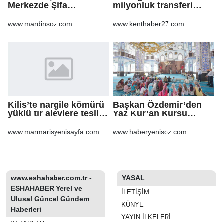
Merkezde Şifa
milyonluk transferi
Dağıtacak
MASAK raporunda! Veli
Ağbaba'ya milyonlar
www.mardinsoz.com
www.kenthaber27.com
gitmiş
Kilis’te nargile kömürü
Başkan Özdemir’den
yüklü tır alevlere teslim
Yaz Kur’an Kursu
oldu
öğrencilerine ziyaret
www.marmarisyenisayfa.com
www.haberyenisoz.com
www.eshahaber.com.tr -
YASAL
ESHAHABER Yerel ve
İLETIŞIM
Ulusal Güncel Gündem
KÜNYE
Haberleri
YAYIN İLKELERI