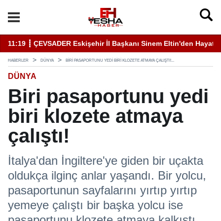
11:19 ┋ ÇEVSADER Eskişehir İl Başkanı Sinem Eltin'den Hayati U
19
HABERLER
DÜNYA
BIRI PASAPORTUNU YEDI BIRI KLOZETE ATMAYA ÇALIŞTI!...
DÜNYA
Biri pasaportunu yedi
biri klozete atmaya
çalıştı!
İtalya'dan İngiltere'ye giden bir uçakta
oldukça ilginç anlar yaşandı. Bir yolcu,
pasaportunun sayfalarını yırtıp yırtıp
yemeye çalıştı bir başka yolcu ise
pasaportunu klozete atmaya kalkıştı.