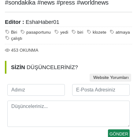
#sondakika #news #press #worldnews
Editor :
EshaHaber01
Biri
pasaportunu
yedi
biri
klozete
atmaya
çalıştı
453
OKUNMA
SİZİN
DÜŞÜNCELERİNİZ?
Website Yorumları