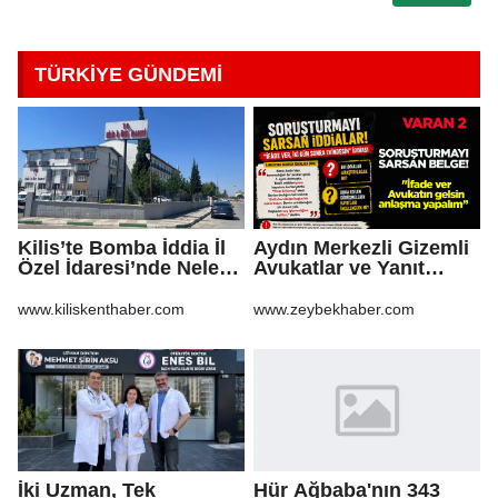
TÜRKİYE GÜNDEMİ
Kilis’te Bomba İddia İl
Aydın Merkezli Gizemli
Özel İdaresi’nde Neler
Avukatlar ve Yanıt
Oluyor?
Bekleyen Sorular
www.kiliskenthaber.com
www.zeybekhaber.com
İki Uzman, Tek
Hür Ağbaba'nın 343