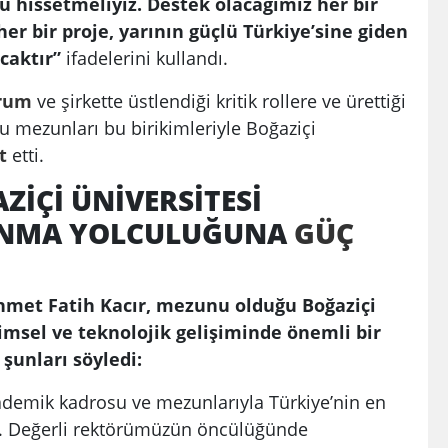
 hissetmeliyiz. Destek olacağımız her bir
er bir proje, yarının güçlü Türkiye’sine giden
caktır”
ifadelerini kullandı.
rum
ve şirkette üstlendiği kritik rollere ve ürettiği
 mezunları bu birikimleriyle Boğaziçi
t
etti.
ZİÇİ ÜNİVERSİTESİ
NMA YOLCULUĞUNA
GÜÇ
hmet Fatih Kacır, mezunu olduğu Boğaziçi
limsel ve teknolojik gelişiminde önemli bir
şunları söyledi:
akademik kadrosu ve mezunlarıyla Türkiye’nin en
dir. Değerli rektörümüzün öncülüğünde