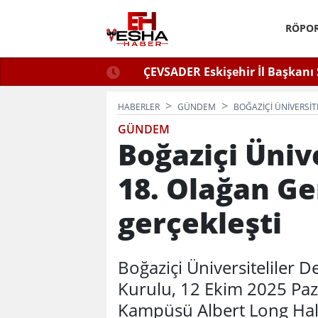
RÖPOR
ğlu Zafer Partisi’nde.
ÇEVSADER Eskişehir İl Başkanı 
Kulaktan Dolma Bi
HABERLER
GÜNDEM
BOĞAZIÇI ÜNIVERSIT
GÜNDEM
Boğaziçi Üniv
18. Olağan Ge
gerçekleşti
Boğaziçi Üniversiteliler 
Kurulu, 12 Ekim 2025 Paz
Kampüsü Albert Long Hall’