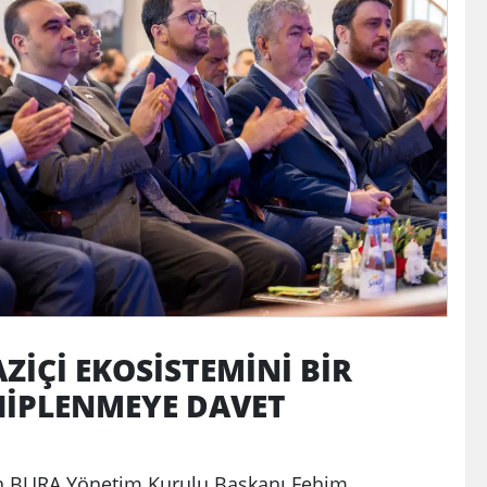
İÇİ EKOSİSTEMİNİ BİR
İPLENMEYE DAVET
an BURA Yönetim Kurulu Başkanı Fehim