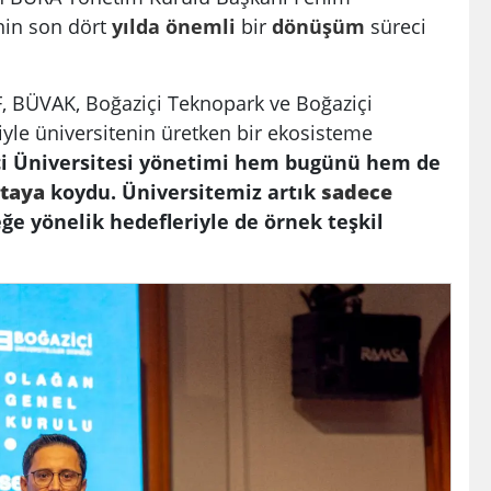
’nin son dört
yılda
önemli
bir
dönüşüm
süreci
 BÜVAK, Boğaziçi Teknopark ve Boğaziçi
iyle üniversitenin üretken bir ekosisteme
çi Üniversitesi yönetimi hem bugünü hem de
rtaya
koydu. Üniversitemiz artık
sadece
eğe yönelik hedefleriyle de örnek teşkil