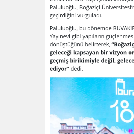
Paluluoğlu, Boğaziçi Üniversitesi
geçirdiğini vurguladı.
Paluluoğlu, bu dönemde BUVAKIF,
Yayınevi gibi yapıların güçlenmes
dönüştüğünü belirterek,
“Boğazi
geleceği kapsayan bir vizyon
o
geçmiş birikimiyle değil, gelec
ediyor”
dedi.