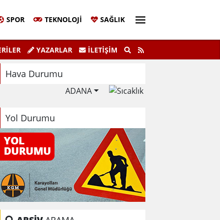
SPOR
TEKNOLOJI
SAĞLIK
Sivil Katılım Zirvesi Gerçekleştirildi.
"K
RİLER
YAZARLAR
İLETIŞIM
Hava Durumu
ADANA
Yol Durumu