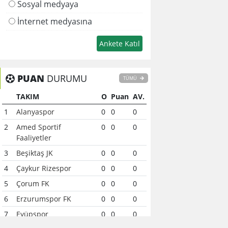
Sosyal medyaya
İnternet medyasına
PUAN
DURUMU
TÜMÜ
TAKIM
O
Puan
AV.
1
Alanyaspor
0
0
0
2
Amed Sportif
0
0
0
Faaliyetler
3
Beşiktaş JK
0
0
0
4
Çaykur Rizespor
0
0
0
5
Çorum FK
0
0
0
6
Erzurumspor FK
0
0
0
7
Eyüpspor
0
0
0