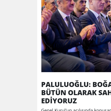
PALULUOĞLU: BOĞAZ
BÜTÜN OLARAK SAH
EDİYORUZ
Genel Kurul’un açılışında konuş