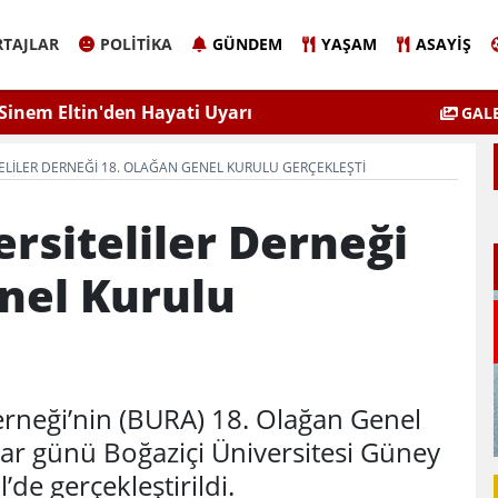
TAJLAR
POLITIKA
GÜNDEM
YAŞAM
ASAYIŞ
Sinem Eltin'den Hayati Uyarı
Elazığ'da 
GALE
lgiyle İlaçlama Ölüm Getirir
ELILER DERNEĞI 18. OLAĞAN GENEL KURULU GERÇEKLEŞTI
ersiteliler Derneği
nel Kurulu
Derneği’nin (BURA) 18. Olağan Genel
ar günü Boğaziçi Üniversitesi Güney
de gerçekleştirildi.