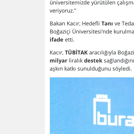
üniversitemizde yürütülen çalışma
veriyoruz.”
Bakan Kacır, Hedefli
Tanı
ve Teda
Boğaziçi Üniversitesi’nde kurulma
ifade
etti.
Kacır,
TÜBİTAK
aracılığıyla Boğaz
milyar
liralık
destek
sağlandığını
aşkın katkı sunulduğunu söyledi.