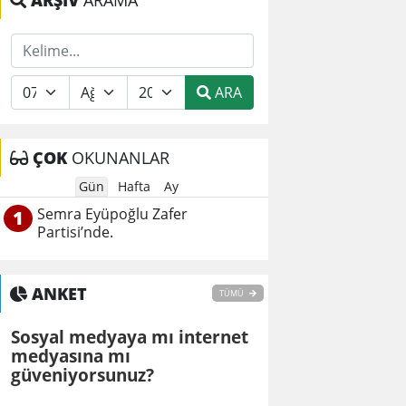
ARŞİV
ARAMA
ARA
ÇOK
OKUNANLAR
Gün
Hafta
Ay
Semra Eyüpoğlu Zafer
1
Partisi’nde.
ANKET
TÜMÜ
Sosyal medyaya mı internet
medyasına mı
güveniyorsunuz?