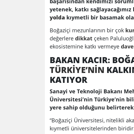
başarısından kendimizi sorumlu
yetenek, katkı sağlayacağımız h
yolda
kıymetli bir basamak ola
Boğaziçi mezunlarının bir çok
ku
değerlere
dikkat
çeken Paluluoğlu
ekosistemine katkı vermeye
dave
BAKAN KACIR: BOĞA
TÜRKİYE’NİN
KALKI
KATIYOR
Sanayi ve Teknoloji Bakanı Me
Üniversitesi’nin Türkiye’nin bi
yere sahip olduğunu belirterek 
“Boğaziçi Üniversitesi, nitelikli 
kıymetli üniversitelerinden biri