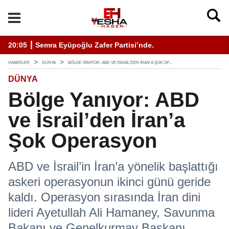
enli Hizmet İçin Bilinmesi Gerekenler
20:05 ┋ Semra Eyüpoğlu Zafer Partisi’nde.
11
HABERLER
DÜNYA
BÖLGE YANIYOR: ABD VE İSRAIL’DEN İRAN’A ŞOK OP...
DÜNYA
Bölge Yanıyor: ABD
ve İsrail’den İran’a
Şok Operasyon
ABD ve İsrail’in İran’a yönelik başlattığı
askeri operasyonun ikinci günü geride
kaldı. Operasyon sırasında İran dini
lideri Ayetullah Ali Hamaney, Savunma
Bakanı ve Genelkurmay Başkanı