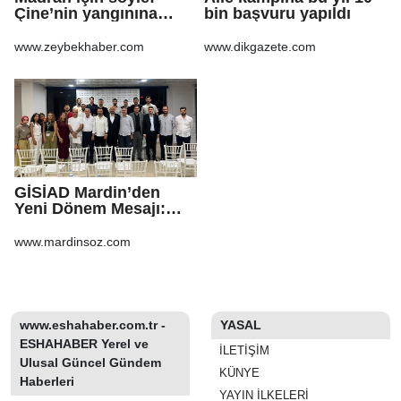
Çine’nin yangınına
bin başvuru yapıldı
şarkıyla ses oldular
www.zeybekhaber.com
www.dikgazete.com
GİSİAD Mardin’den
Yeni Dönem Mesajı:
Daha Çok Sahada,
Daha Çok Üretim
www.mardinsoz.com
www.eshahaber.com.tr -
YASAL
ESHAHABER Yerel ve
İLETIŞIM
Ulusal Güncel Gündem
KÜNYE
Haberleri
YAYIN İLKELERI