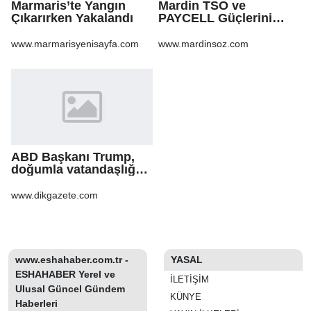
Marmaris’te Yangın
Mardin TSO ve
Çıkarırken Yakalandı
PAYCELL Güçlerini
Birleştirdi
www.marmarisyenisayfa.com
www.mardinsoz.com
ABD Başkanı Trump,
doğumla vatandaşlığa
yönelik kısıtlamaları
genişleten
www.dikgazete.com
kararnameler imzaladı
www.eshahaber.com.tr -
YASAL
ESHAHABER Yerel ve
İLETIŞIM
Ulusal Güncel Gündem
KÜNYE
Haberleri