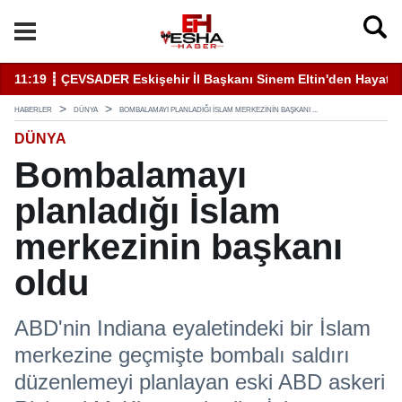
11:19 ┋ ÇEVSADER Eskişehir İl Başkanı Sinem Eltin'den Hayati U
19
HABERLER
DÜNYA
BOMBALAMAYI PLANLADIĞI İSLAM MERKEZININ BAŞKANI ...
DÜNYA
Bombalamayı
planladığı İslam
merkezinin başkanı
oldu
ABD'nin Indiana eyaletindeki bir İslam
merkezine geçmişte bombalı saldırı
düzenlemeyi planlayan eski ABD askeri