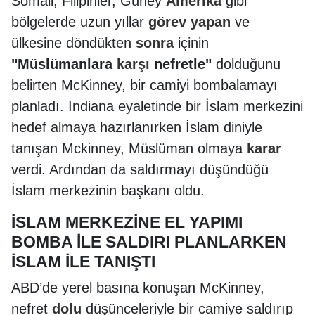
Somali, Filipinler, Güney
Amerika
gibi
bölgelerde uzun yıllar
görev
yapan
ve
ülkesine döndükten
sonra
içinin
"Müslümanlara
karşı
nefretle"
dolduğunu
belirten McKinney, bir camiyi bombalamayı
planladı. Indiana eyaletinde bir İslam merkezini
hedef almaya hazırlanırken İslam diniyle
tanışan Mckinney, Müslüman olmaya
karar
verdi. Ardından da saldırmayı düşündüğü
İslam merkezinin başkanı oldu.
İSLAM MERKEZİNE EL YAPIMI
BOMBA İLE SALDIRI PLANLARKEN
İSLAM İLE TANIŞTI
ABD’de yerel basına konuşan McKinney,
nefret
dolu
düşünceleriyle bir camiye saldırıp