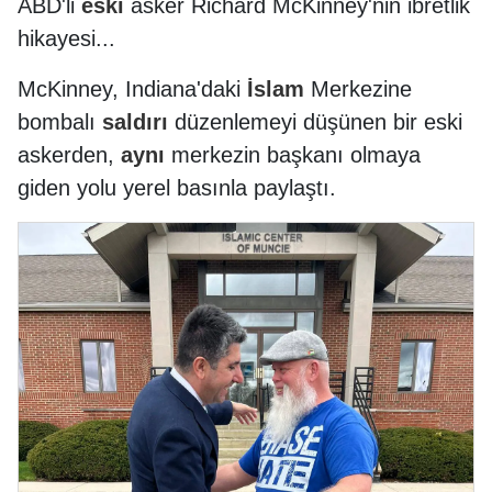
ABD'li
eski
asker Richard McKinney'nin ibretlik
hikayesi...
McKinney, Indiana'daki
İslam
Merkezine
bombalı
saldırı
düzenlemeyi düşünen bir eski
askerden,
aynı
merkezin başkanı olmaya
giden yolu yerel basınla paylaştı.