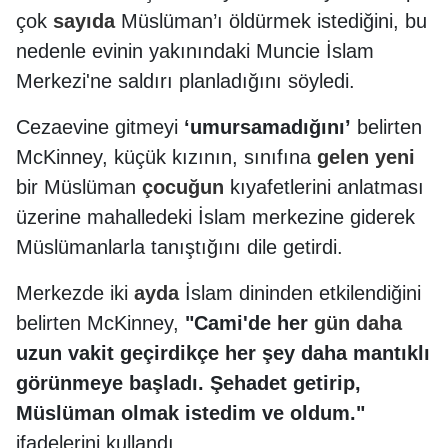
çok
sayıda
Müslüman’ı öldürmek istediğini, bu
nedenle evinin yakınındaki Muncie İslam
Merkezi'ne saldırı planladığını söyledi.
Cezaevine gitmeyi
‘umursamadığını’
belirten
McKinney, küçük kızının, sınıfına
gelen
yeni
bir Müslüman
çocuğun
kıyafetlerini anlatması
üzerine mahalledeki İslam merkezine giderek
Müslümanlarla tanıştığını dile getirdi.
Merkezde iki
ayda
İslam dininden etkilendiğini
belirten McKinney,
"Cami'de her
gün
daha
uzun vakit geçirdikçe her şey daha mantıklı
görünmeye başladı. Şehadet getirip,
Müslüman olmak istedim ve oldum."
ifadelerini kullandı.