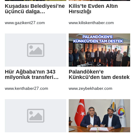
Kuşadası Belediyesi'ne
Kilis’te Evden Altın
üçüncü dalga
Hırsızlığı
operasyon
www.gazikent27.com
www.kiliskenthaber.com
Hür Ağbaba'nın 343
Palandöken’e
milyonluk transferi
Künkcü’den tam destek
MASAK raporunda! Veli
Ağbaba'ya milyonlar
www.kenthaber27.com
www.zeybekhaber.com
gitmiş