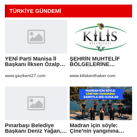
TÜRKİYE GÜNDEMİ
YENİ Parti Manisa İl
ŞEHRİN MUHTELİF
Başkanı İlksen Özalper
BÖLGELERİNE
tutuklandı
KALDIRIM YAPILMASI
VE BOZULAN
www.gazikent27.com
www.kiliskenthaber.com
KALDIRIMLARIN
ONARILMASI YAPIM İŞİ
Pınarbaşı Belediye
Madran için söyle:
Başkanı Deniz Yağan,
Çine’nin yangınına
Yeni Parti’ye geçti
şarkıyla ses oldular