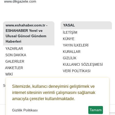
www.dikgazete.com
www.eshahaber.com.tr -
YASAL
ESHAHABER Yerel ve
İLETIŞIM
Ulusal Güncel Gündem
KÜNYE
Haberleri
YAYIN İLKELERI
YAZARLAR
KURALLAR
SON DAKİKA
GIZLILIK
GALERİLER
KULLANICI SÖZLEŞMESI
ANKETLER
VERI POLITIKASI
WİKİ
REKLAM VE YAYIN
SÖZLEŞMESI
Sitemizde, kullanıcı deneyimini geliştirmek ve
ESHAHABER
internet sitesinin verimli çalışmasını sağlamak
amacıyla çerezler kullanılmaktadır.
ESHA TV
Copyright © 2022-2026 eshahaber.com.tr eshatv.com -
HaberPanelim.com v8.7.6
Tamam
Gizlilik Politikası