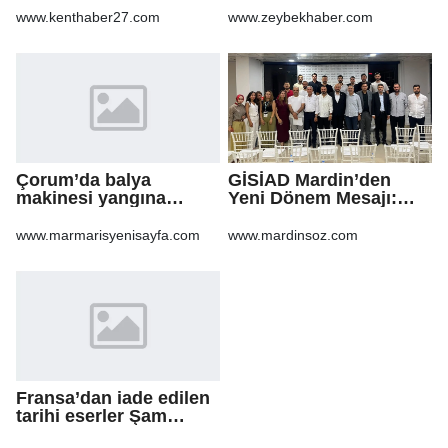
www.kenthaber27.com
www.zeybekhaber.com
Çorum’da balya
GİSİAD Mardin’den
makinesi yangına
Yeni Dönem Mesajı:
sebep oldu: 500 dönüm
Daha Çok Sahada,
anız küle döndü
Daha Çok Üretim
www.marmarisyenisayfa.com
www.mardinsoz.com
Fransa’dan iade edilen
tarihi eserler Şam
Kalesi’nde sergilendi