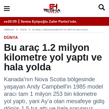
enli Hizmet İçin Bilinmesi Gerekenler
20:05 ┋ Semra Eyüpoğlu Zafer Partisi’nde.
11
HABERLER
DÜNYA
BU ARAÇ 1.2 MILYON KILOMETRE YOL YAPTI VE HALA YOLDA...
DÜNYA
Bu araç 1.2 milyon
kilometre yol yaptı ve
hala yolda
Kanada’nın Nova Scotia bölgesinde
yaşayan Andy Campbell'in 1985 model
aracı tam 1 milyon 253 bin kilometre
yol yaptı, yani Ay'a olan mesafeye gidiş
dönüş 1.5 tur attı ve hala sorunsuz