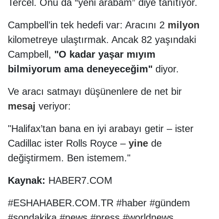
Tercel. Onu da “yeni arabam” diye tanıtıyor.
Campbell’in tek hedefi var: Aracını 2
milyon
kilometreye ulaştırmak. Ancak 82 yaşındaki
Campbell,
"O kadar yaşar mıyım
bilmiyorum ama deneyeceğim"
diyor.
Ve aracı satmayı düşünenlere de net bir
mesaj
veriyor:
"Halifax’tan bana en iyi arabayı getir – ister
Cadillac ister Rolls Royce –
yine
de
değiştirmem. Ben istemem."
Kaynak:
HABER7.COM
#ESHAHABER.COM.TR #haber #gündem
#sondakika #news #press #worldnews