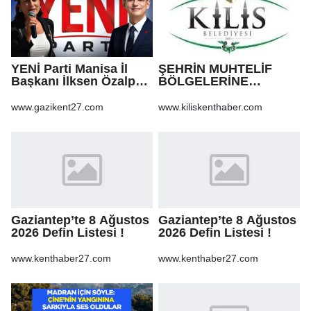
YENİ Parti Manisa İl
ŞEHRİN MUHTELİF
Başkanı İlksen Özalper
BÖLGELERİNE
tutuklandı
KALDIRIM YAPILMASI
VE BOZULAN
www.gazikent27.com
www.kiliskenthaber.com
KALDIRIMLARIN
ONARILMASI YAPIM İŞİ
Gaziantep’te 8 Ağustos
Gaziantep’te 8 Ağustos
2026 Defin Listesi !
2026 Defin Listesi !
www.kenthaber27.com
www.kenthaber27.com