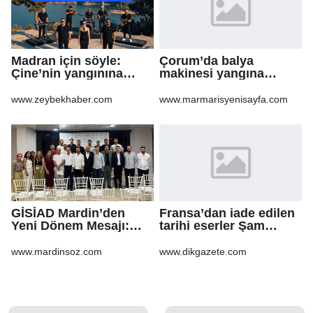
Madran için söyle:
Çorum’da balya
Çine’nin yangınına
makinesi yangına
şarkıyla ses oldular
sebep oldu: 500 dönüm
anız küle döndü
www.zeybekhaber.com
www.marmarisyenisayfa.com
GİSİAD Mardin’den
Fransa’dan iade edilen
Yeni Dönem Mesajı:
tarihi eserler Şam
Daha Çok Sahada,
Kalesi’nde sergilendi
Daha Çok Üretim
www.mardinsoz.com
www.dikgazete.com