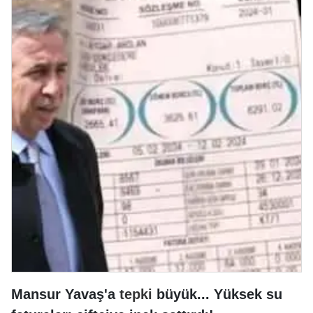
Mansur Yavaş'a
tepki
büyük... Yüksek su