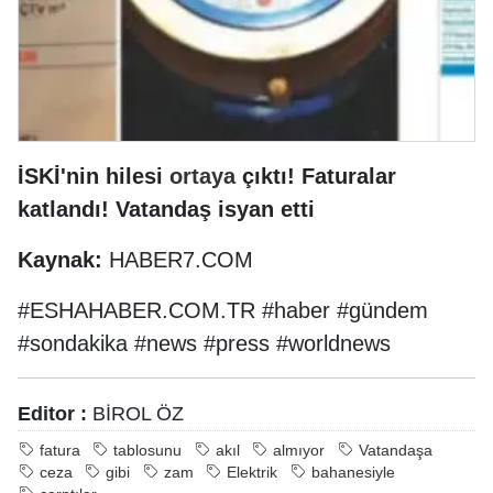
İSKİ'nin hilesi
ortaya
çıktı! Faturalar
katlandı! Vatandaş isyan etti
Kaynak:
HABER7.COM
#ESHAHABER.COM.TR #haber #gündem
#sondakika #news #press #worldnews
Editor :
BİROL ÖZ
fatura
tablosunu
akıl
almıyor
Vatandaşa
ceza
gibi
zam
Elektrik
bahanesiyle