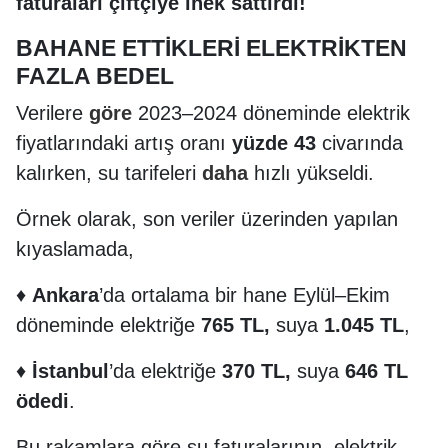
faturaları çiftçiye inek sattırdı!
BAHANE ETTİKLERİ ELEKTRİKTEN
FAZLA BEDEL
Verilere
göre
2023–2024 döneminde elektrik
fiyatlarındaki artış oranı
yüzde 43
civarında
kalırken, su tarifeleri
daha
hızlı yükseldi.
Örnek olarak, son veriler üzerinden yapılan
kıyaslamada,
♦
Ankara
’da ortalama bir hane Eylül–Ekim
döneminde elektriğe
765 TL,
suya
1.045 TL
,
♦
İstanbul
’da elektriğe
370 TL,
suya
646 TL
ödedi
.
Bu rakamlara göre su faturalarının, elektrik