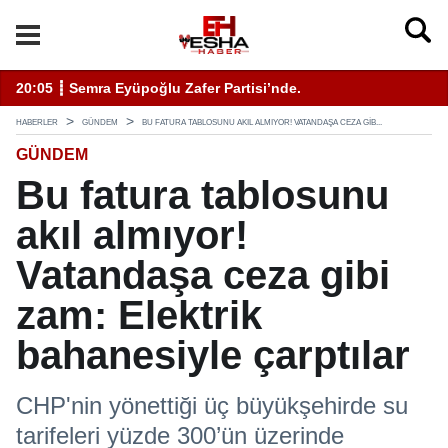
enli Hizmet İçin Bilinmesi Gerekenler
20:05 ┋ Semra Eyüpoğlu Zafer Partisi’nde.
11
HABERLER
GÜNDEM
BU FATURA TABLOSUNU AKIL ALMIYOR! VATANDAŞA CEZA GIB...
GÜNDEM
Bu fatura tablosunu
akıl almıyor!
Vatandaşa ceza gibi
zam: Elektrik
bahanesiyle çarptılar
CHP'nin yönettiği üç büyükşehirde su
tarifeleri yüzde 300’ün üzerinde