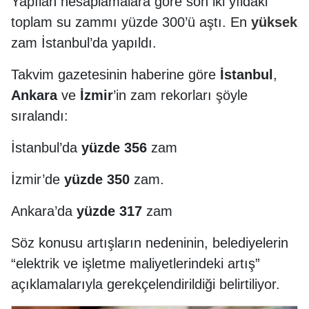
Yapılan hesaplamalara göre son iki yıldaki
toplam su zammı yüzde 300’ü aştı. En
yüksek
zam İstanbul’da yapıldı.
Takvim gazetesinin haberine göre
İstanbul
,
Ankara
ve
İzmir
’in zam rekorları şöyle
sıralandı:
İstanbul’da
yüzde 356
zam
İzmir’de
yüzde 350
zam.
Ankara’da
yüzde 317
zam
Söz konusu artışların nedeninin, belediyelerin
“elektrik ve işletme maliyetlerindeki artış”
açıklamalarıyla gerekçelendirildiği belirtiliyor.