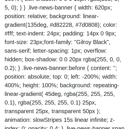
5, 0); } } .live-news-banner { width: 620px;
position: relative; background: linear-
gradient(135deg, #d82228, #7d0808); color:
#fff; text-indent: 24px; padding: 14px 0 9px;
font-size: 23px;font-family: "Gilroy Black",
sans-serif; letter-spacing: 1px; overflow:
hidden; box-shadow: 0 0 20px rgba(255, 0, 0,
0.2); } .live-news-banner:before { content: '';
position: absolute; top: 0; left: -200%; width:
400%; height: 100%; background: repeating-
linear-gradient( 45deg, rgba(255, 255, 255,
0.1), rgba(255, 255, 255, 0.1) 25px,
transparent 25px, transparent 50px );
animation: slowStripes 15s linear infinite; z-
index: 0; opacity: 0.4; } .live-news-banner span