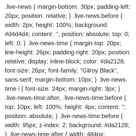
.live-news { margin-bottom: 30px; padding-left:
20px; position: relative; } .live-news:before {
width: 2px; height: 100%; background:
#d4d4d4; content: ''; position: absolute; top: 0;
left: 0; } .live-news-time { margin-top: 20px;
line-height: 26px; padding-right: 20px; position:
relative; display: inline-block; color: #da2128;
font-size: 26px; font-family: "Gilroy Black",
sans-serif; margin-bottom: 10px; } .live-news-
time i { font-size: 24px; margin-right: 3px; }
.live-news-time:after, .live-news-time:before {
top: 10px; left: 100%; height: 4px; content: '';
position: absolute; } .live-news-time:before {
width: 95px; z-index: 2; background: #da2128;
} .live-news-time:after { width: 484px;