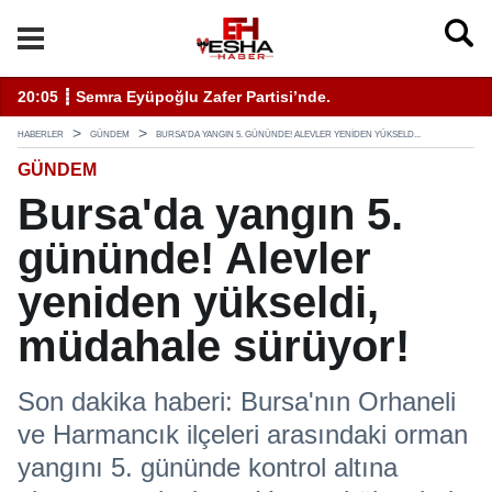
enli Hizmet İçin Bilinmesi Gerekenler
20:05 ┋ Semra Eyüpoğlu Zafer Partisi’nde.
11
HABERLER
GÜNDEM
BURSA'DA YANGIN 5. GÜNÜNDE! ALEVLER YENIDEN YÜKSELD...
GÜNDEM
Bursa'da yangın 5.
gününde! Alevler
yeniden yükseldi,
müdahale sürüyor!
Son dakika haberi: Bursa'nın Orhaneli
ve Harmancık ilçeleri arasındaki orman
yangını 5. gününde kontrol altına