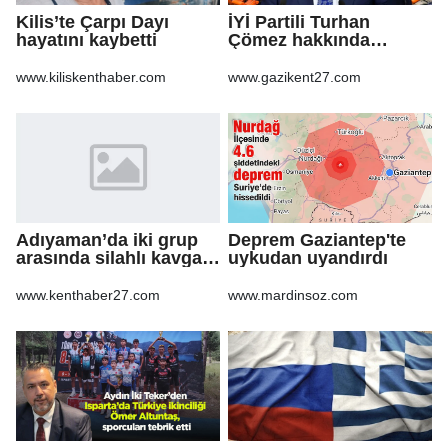
Kilis’te Çarpı Dayı
İYİ Partili Turhan
hayatını kaybetti
Çömez hakkında
soruşturma başlatıldı
www.kiliskenthaber.com
www.gazikent27.com
Adıyaman’da iki grup
Deprem Gaziantep'te
arasında silahlı kavga:
uykudan uyandırdı
3 yaralı
www.kenthaber27.com
www.mardinsoz.com