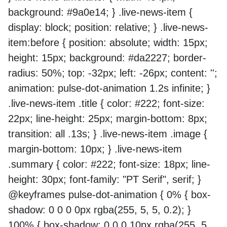
background: #9a0e14; } .live-news-item {
display: block; position: relative; } .live-news-
item:before { position: absolute; width: 15px;
height: 15px; background: #da2227; border-
radius: 50%; top: -32px; left: -26px; content: '';
animation: pulse-dot-animation 1.2s infinite; }
.live-news-item .title { color: #222; font-size:
22px; line-height: 25px; margin-bottom: 8px;
transition: all .13s; } .live-news-item .image {
margin-bottom: 10px; } .live-news-item
.summary { color: #222; font-size: 18px; line-
height: 30px; font-family: "PT Serif", serif; }
@keyframes pulse-dot-animation { 0% { box-
shadow: 0 0 0 0px rgba(255, 5, 5, 0.2); }
100% { box-shadow: 0 0 0 10px rgba(255, 5,