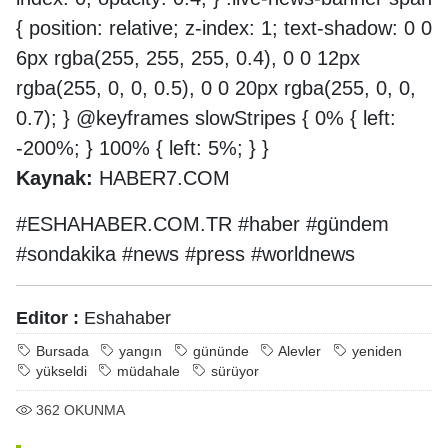
{ position: relative; z-index: 1; text-shadow: 0 0
6px rgba(255, 255, 255, 0.4), 0 0 12px
rgba(255, 0, 0, 0.5), 0 0 20px rgba(255, 0, 0,
0.7); } @keyframes slowStripes { 0% { left:
-200%; } 100% { left: 5%; } }
Kaynak:
HABER7.COM
#ESHAHABER.COM.TR #haber #gündem
#sondakika #news #press #worldnews
Editor :
Eshahaber
Bursada
yangın
gününde
Alevler
yeniden
yükseldi
müdahale
sürüyor
362
OKUNMA