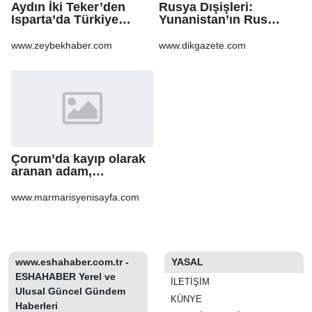
Aydın İki Teker’den
Rusya Dışişleri:
Isparta’da Türkiye
Yunanistan’ın Rus
ikinciliği Ömer
gazından vazgeçmesi
Altuntaş, sporcuları
ekonomiye pahalıya
www.zeybekhaber.com
www.dikgazete.com
tebrik etti
mal olacak
Çorum’da kayıp olarak
aranan adam,
şarampole yuvarlanan
otomobilinin altında ölü
www.marmarisyenisayfa.com
bulundu
www.eshahaber.com.tr -
YASAL
ESHAHABER Yerel ve
İLETIŞIM
Ulusal Güncel Gündem
KÜNYE
Haberleri