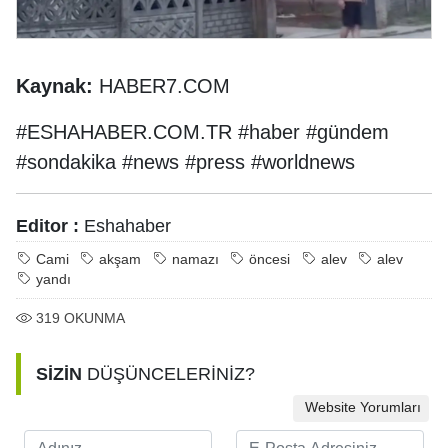
Kaynak:
HABER7.COM
#ESHAHABER.COM.TR #haber #gündem
#sondakika #news #press #worldnews
Editor :
Eshahaber
Cami
akşam
namazı
öncesi
alev
alev
yandı
319
OKUNMA
SİZİN
DÜŞÜNCELERİNİZ?
Website Yorumları