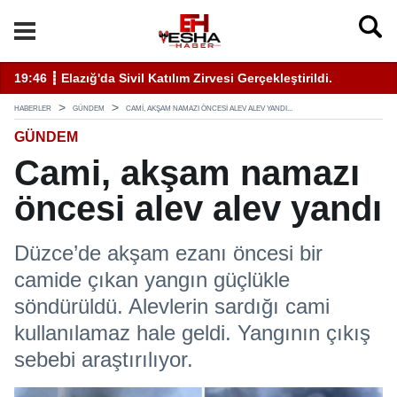
ati Uyarı Kulaktan Dolma Bilgiyle İlaçlama Ölüm Getirir
19:46 ┋ Elazığ'da Sivil Katılım Zirvesi Gerçekleştirildi.
14
HABERLER
GÜNDEM
CAMI, AKŞAM NAMAZI ÖNCESI ALEV ALEV YANDI...
GÜNDEM
Cami, akşam namazı
öncesi alev alev yandı
Düzce’de akşam ezanı öncesi bir
camide çıkan yangın güçlükle
söndürüldü. Alevlerin sardığı cami
kullanılamaz hale geldi. Yangının çıkış
sebebi araştırılıyor.