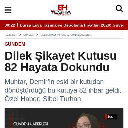
enli Hizmet İçin Bilinmesi Gerekenler
20:05 ┋ Semra Eyüpoğlu Zafer Partisi’nde.
11
HABERLER
GÜNDEM
DILEK ŞIKAYET KUTUSU 82 HAYATA DOKUNDU ...
GÜNDEM
Dilek Şikayet Kutusu
82 Hayata Dokundu
Muhtar, Demir’in eski bir kutudan
dönüştürdüğü bu kutuya 82 ihbar geldi.
Özel Haber: Sibel Turhan