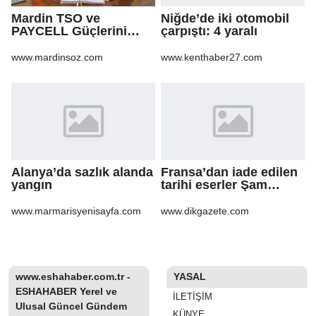
Mardin TSO ve
Niğde’de iki otomobil
PAYCELL Güçlerini
çarpıştı: 4 yaralı
Birleştirdi
www.mardinsoz.com
www.kenthaber27.com
Alanya’da sazlık alanda
Fransa’dan iade edilen
yangın
tarihi eserler Şam
Kalesi’nde sergilendi
www.marmarisyenisayfa.com
www.dikgazete.com
www.eshahaber.com.tr -
YASAL
ESHAHABER Yerel ve
İLETIŞIM
Ulusal Güncel Gündem
KÜNYE