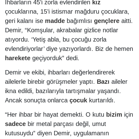
İhbarların 45’i zorla evlendirilen
kız
çocuklarına, 15’i istismar mağduru çocuklara,
geri kalanı ise
madde
bağımlısı
gençlere
aitti.
Demir, “Komşular, akrabalar gizlice notlar
atıyordu. ‘Yetiş abla, bu çocuğu zorla
evlendiriyorlar’ diye yazıyorlardı. Biz de hemen
harekete
geçiyorduk” dedi.
Demir ve ekibi, ihbarları değerlendirerek
ailelerle birebir görüşmeler yaptı.
Bazı
aileler
ikna edildi, bazılarıyla tartışmalar yaşandı.
Ancak sonuçta onlarca
çocuk
kurtarıldı.
“Her ihbar bir hayat demekti. O kutu
bizim
için
sadece
bir metal parçası değil, umut
kutusuydu” diyen Demir, uygulamanın