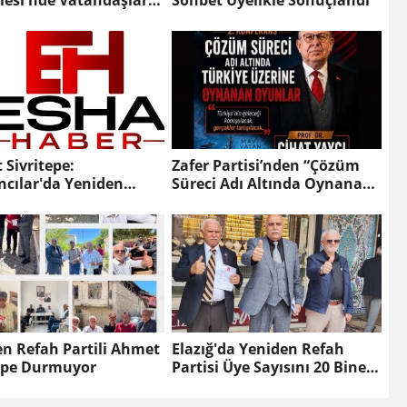
lesi'nde Vatandaşlarla
Sohbet Üyelikle Sonuçlandı
u: Talepler Anında
ık Buldu
Sivritepe:
Zafer Partisi’nden “Çözüm
ncılar'da Yeniden
Süreci Adı Altında Oynanan
Rüzgarı Esiyor, Halk
Oyunlar” Konferansı: Prof.
İstiyor"
Dr. Cihat Yaycı Konuşacak
n Refah Partili Ahmet
Elazığ'da Yeniden Refah
tepe Durmuyor
Partisi Üye Sayısını 20 Bine
Çıkardı