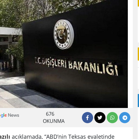
676
OKUNMA
azılı
açıklamada, “ABD’nin Teksas eyaletinde