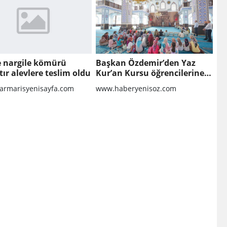
te nargile kömürü
Başkan Özdemir’den Yaz
tır alevlere teslim oldu
Kur’an Kursu öğrencilerine
ziyaret
rmarisyenisayfa.com
www.haberyenisoz.com