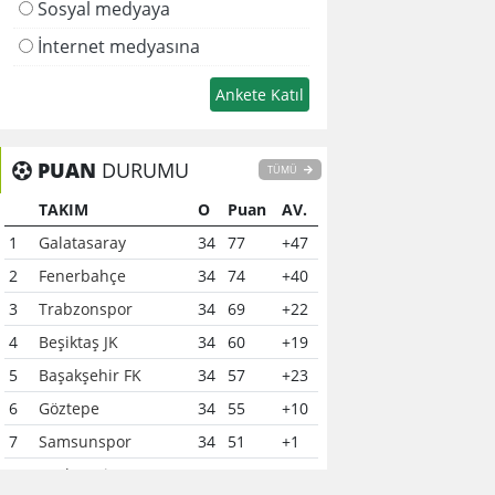
Sosyal medyaya
İnternet medyasına
PUAN
DURUMU
TÜMÜ
TAKIM
O
Puan
AV.
1
Galatasaray
34
77
+47
2
Fenerbahçe
34
74
+40
3
Trabzonspor
34
69
+22
4
Beşiktaş JK
34
60
+19
5
Başakşehir FK
34
57
+23
6
Göztepe
34
55
+10
7
Samsunspor
34
51
+1
8
Çaykur Rizespor
34
41
-6