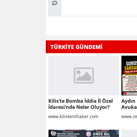
TÜRKİYE GÜNDEMİ
Kilis’te Bomba İddia İl Özel
Aydın 
İdaresi’nde Neler Oluyor?
Avukat
Sorula
www.kiliskenthaber.com
www.ze