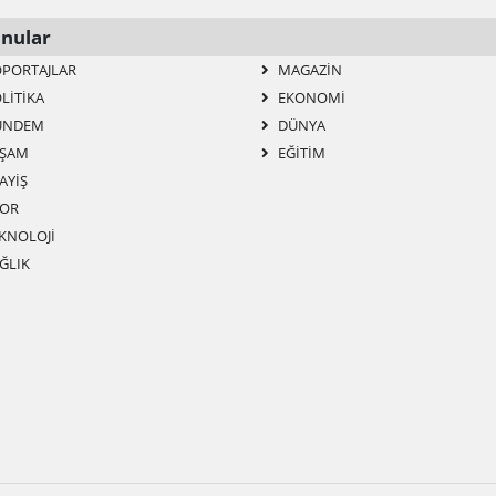
nular
PORTAJLAR
MAGAZIN
LITIKA
EKONOMI
ÜNDEM
DÜNYA
ŞAM
EĞITIM
AYIŞ
OR
KNOLOJI
ĞLIK