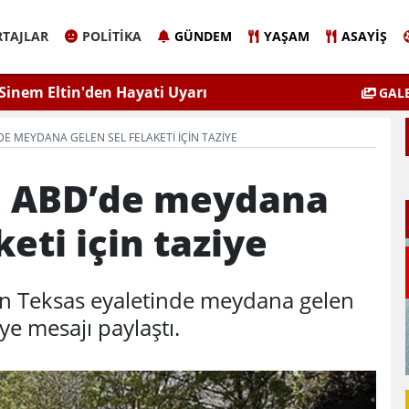
TAJLAR
POLITIKA
GÜNDEM
YAŞAM
ASAYIŞ
Sinem Eltin'den Hayati Uyarı
Elazığ'da 
GALE
lgiyle İlaçlama Ölüm Getirir
DE MEYDANA GELEN SEL FELAKETI IÇIN TAZIYE
n, ABD’de meydana
keti için taziye
nin Teksas eyaletinde meydana gelen
iye mesajı paylaştı.