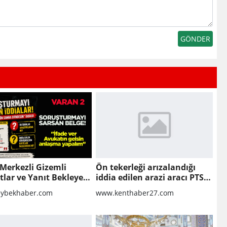
Merkezli Gizemli
Ön tekerleği arızalandığı
lar ve Yanıt Bekleyen
iddia edilen arazi aracı PTS
r
direğine çarptı: 1 yaralı
ybekhaber.com
www.kenthaber27.com