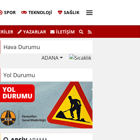
SPOR
TEKNOLOJI
SAĞLIK
Sivil Katılım Zirvesi Gerçekleştirildi.
"K
RİLER
YAZARLAR
İLETIŞIM
Hava Durumu
ADANA
Yol Durumu