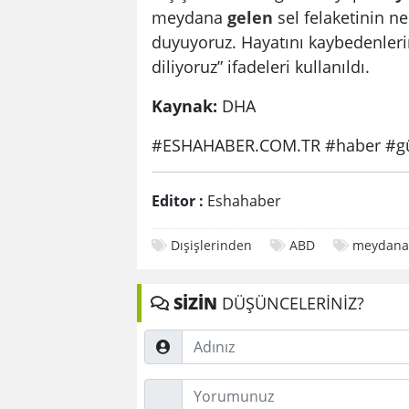
meydana
gelen
sel felaketinin n
duyuyoruz. Hayatını kaybedenleri
diliyoruz” ifadeleri kullanıldı.
Kaynak:
DHA
#ESHAHABER.COM.TR #haber #gü
Editor :
Eshahaber
Dışişlerinden
ABD
meydana
SİZİN
DÜŞÜNCELERİNİZ?
Adınız
Düşünceleriniz