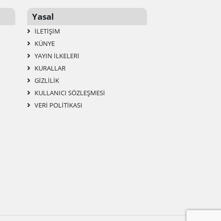
Yasal
İLETIŞIM
KÜNYE
YAYIN İLKELERI
KURALLAR
GIZLILIK
KULLANICI SÖZLEŞMESI
VERI POLITIKASI