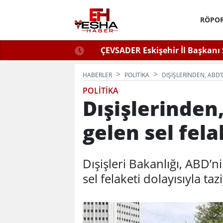
RÖPOR
ğlu Zafer Partisi’nde.
ÇEVSADER Eskişehir İl Başkanı 
Kulaktan Dolma Bi
HABERLER
POLITIKA
DIŞIŞLERINDEN, ABD’
POLITIKA
Dışişlerinde
gelen sel fela
Dışişleri Bakanlığı, ABD’
sel felaketi dolayısıyla taz