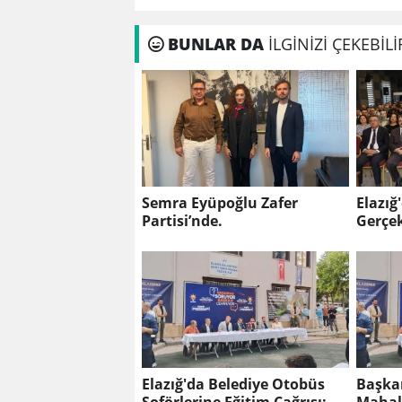
BUNLAR DA
İLGİNİZİ ÇEKEBİLİ
Semra Eyüpoğlu Zafer
Elazığ
Partisi’nde.
Gerçek
Elazığ'da Belediye Otobüs
Başkan