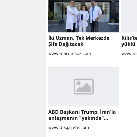
İki Uzman, Tek Merkezde
Kilis’
Şifa Dağıtacak
yüklü 
www.mardinsoz.com
www.ma
ABD Başkanı Trump, İran'la
anlaşmanın "yakında"
sağlanabileceğini söyledi
www.dikgazete.com