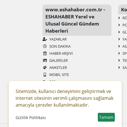
www.eshahaber.com.tr -
Ko
ESHAHABER Yerel ve
RÖ
Ulusal Güncel Gündem
PO
Haberleri
G
YAZARLAR
YA
SON DAKIKA
AS
HABER ARŞIVI
SP
GALERİLER
TE
ANKETLER
SA
MOBIL SITE
RSS
SITENE EKLE
Sitemizde, kullanıcı deneyimini geliştirmek ve
REKLAM VE YAYIN SÖZLEŞMESI
internet sitesinin verimli çalışmasını sağlamak
ESHAHABER
amacıyla çerezler kullanılmaktadır.
ESHA TV
Tamam
KENT WIKI
Gizlilik Politikası