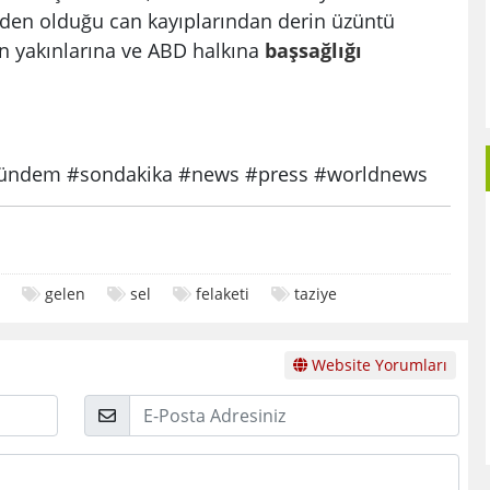
eden olduğu can kayıplarından derin üzüntü
n yakınlarına ve ABD halkına
başsağlığı
ndem #sondakika #news #press #worldnews
gelen
sel
felaketi
taziye
Website Yorumları
E-
Posta