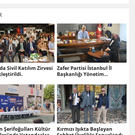
R
'da Sivil Katılım Zirvesi
Zafer Partisi İstanbul İl
leştirildi.
Başkanlığı Yönetim
Kadrosunu ve İlçe
Başkanlarını Kamuoyuna
Tanıtıyor
 Şerifoğulları Kültür
Kırmızı Işıkta Başlayan