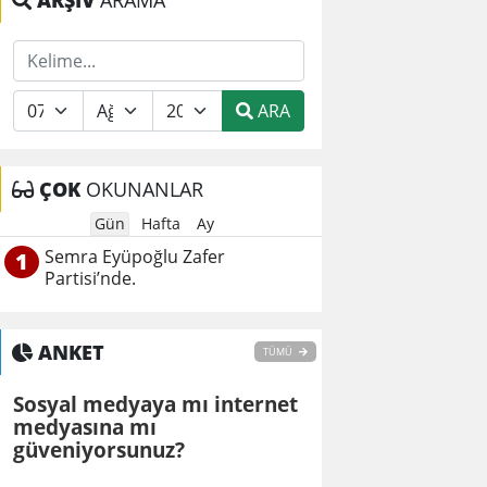
ARŞİV
ARAMA
ARA
ÇOK
OKUNANLAR
Gün
Hafta
Ay
Semra Eyüpoğlu Zafer
1
Partisi’nde.
ANKET
TÜMÜ
Sosyal medyaya mı internet
medyasına mı
güveniyorsunuz?