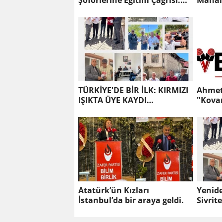
Şoförlerine Eğitim Çağrısı:
Mahal
"Vatandaşlara Eziyet
Buluşt
Ediyorlar"
Karşıl
TÜRKİYE'DE BİR İLK: KIRMIZI
Ahmet 
IŞIKTA ÜYE KAYDI
"Kova
GERÇEKLEŞTİ
Refah 
Seçim 
Atatürk’ün Kızları
Yenide
İstanbul’da bir araya geldi.
Sivri