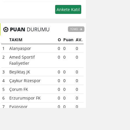
PUAN
DURUMU
TÜMÜ
TAKIM
O
Puan
AV.
1
Alanyaspor
0
0
0
2
Amed Sportif
0
0
0
Faaliyetler
3
Beşiktaş JK
0
0
0
4
Çaykur Rizespor
0
0
0
5
Çorum FK
0
0
0
6
Erzurumspor FK
0
0
0
7
Eyüpspor
0
0
0
8
Fenerbahçe
0
0
0
9
Galatasaray
0
0
0