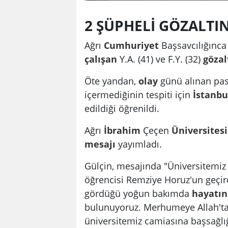
2 ŞÜPHELİ GÖZALTI
Ağrı
Cumhuriyet
Başsavcılığınc
çalışan
Y.A. (41) ve F.Y. (32)
gözal
Öte yandan,
olay
günü alınan pas
içermediğinin tespiti için
İstanbul
edildiği öğrenildi.
Ağrı
İbrahim
Çeçen
Üniversitesi
mesajı
yayımladı.
Gülçin, mesajında "Üniversitemi
öğrencisi Remziye Horuz'un geçir
gördüğü yoğun bakımda
hayatın
bulunuyoruz. Merhumeye Allah'tan 
üniversitemiz camiasına başsağlığ