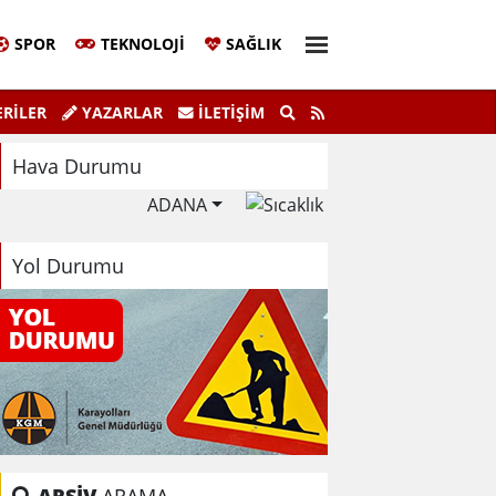
SPOR
TEKNOLOJI
SAĞLIK
aşkanı Sinem Eltin'den Hayati Uyarı
Ela
RİLER
YAZARLAR
İLETIŞIM
lma Bilgiyle İlaçlama Ölüm Getirir
Hava Durumu
ADANA
Yol Durumu