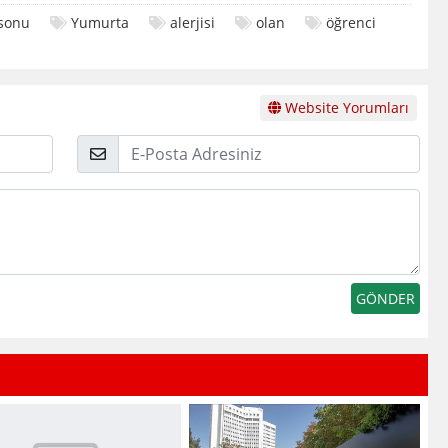
sonu
Yumurta
alerjisi
olan
öğrenci
Website Yorumları
E-
Posta