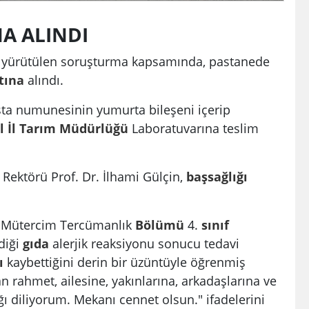
NA ALINDI
a yürütülen soruşturma kapsamında, pastanede
tına
alındı.
ta numunesinin yumurta bileşeni içerip
 İl
Tarım
Müdürlüğü
Laboratuvarına teslim
Rektörü Prof. Dr. İlhami Gülçin,
başsağlığı
z Mütercim Tercümanlık
Bölümü
4.
sınıf
diği
gıda
alerjik reaksiyonu sonucu tedavi
ı
kaybettiğini derin bir üzüntüyle öğrenmiş
rahmet, ailesine, yakınlarına, arkadaşlarına ve
ı diliyorum. Mekanı cennet olsun." ifadelerini