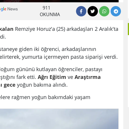
911
OKUNMA
kalan
Remziye Horuz'a (25) arkadaşları 2 Aralık'ta
di.
taneye giden iki öğrenci, arkadaşlarının
lirterek, yumurta içermeyen pasta siparişi verdi.
 doğum gününü kutlayan öğrenciler, pastayı
tığını fark etti.
Ağrı
Eğitim
ve
Araştırma
ı
gece
yoğun bakıma alındı.
elere rağmen yoğun bakımdaki yaşam