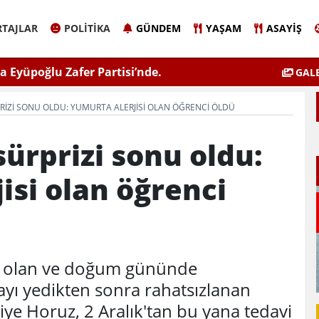
TAJLAR
POLITIKA
GÜNDEM
YAŞAM
ASAYIŞ
 Eyüpoğlu Zafer Partisi’nde.
ÇEVSADER Eskişehir İl B
GALE
Kulaktan Do
ZI SONU OLDU: YUMURTA ALERJISI OLAN ÖĞRENCI ÖLDÜ
ürprizi sonu oldu:
isi olan öğrenci
si olan ve doğum gününde
tayı yedikten sonra rahatsızlanan
iye Horuz, 2 Aralık'tan bu yana tedavi