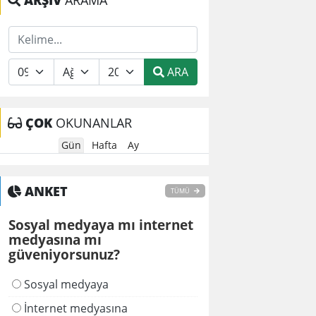
ARŞİV
ARAMA
ARA
ÇOK
OKUNANLAR
Gün
Hafta
Ay
ANKET
TÜMÜ
Sosyal medyaya mı internet
medyasına mı
güveniyorsunuz?
Sosyal medyaya
İnternet medyasına