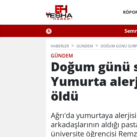
RÖPOR
 2026: Güvenli Hizmet
Semra
n Bilinmesi Gerekenler
HABERLER
GÜNDEM
DOĞUM GÜNÜ SÜRPRI
GÜNDEM
Doğum günü s
Yumurta alerj
öldü
Ağrı'da yumurtaya alerji
arkadaşlarının aldığı pas
üniversite öğrencisi Remz